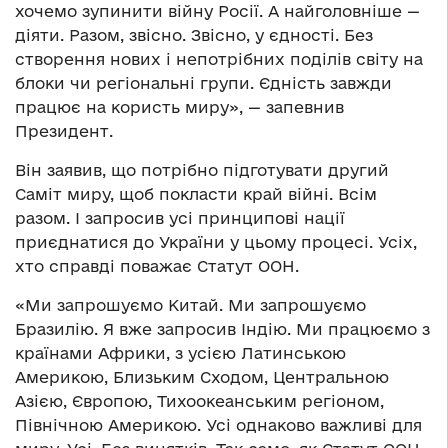
хочемо зупинити війну Росії. А найголовніше —
діяти. Разом, звісно. Звісно, у єдності. Без
створення нових і непотрібних поділів світу на
блоки чи регіональні групи. Єдність завжди
працює на користь миру», — запевнив
Президент.
Він заявив, що потрібно підготувати другий
Саміт миру, щоб покласти край війні. Всім
разом. І запросив усі принципові нації
приєднатися до України у цьому процесі. Усіх,
хто справді поважає Статут ООН.
«Ми запрошуємо Китай. Ми запрошуємо
Бразилію. Я вже запросив Індію. Ми працюємо з
країнами Африки, з усією Латинською
Америкою, Близьким Сходом, Центральною
Азією, Європою, Тихоокеанським регіоном,
Північною Америкою. Усі однаково важливі для