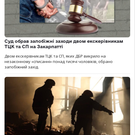
Суд обрав запобіжні заходи двом екскерівникам
ТЦК та СП на Закарпатті
Двом екскерівникам ТЦК та СП, яких ДБР викрило на
незаконному «списанні» понад тисячі чоловіків, обрано
запобіжний захід.