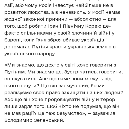
Азії, або чому Росія інвестує найбільше не в
розвиток людства, а в ненависть. У Росії немає
жодної законної причини — абсолютно — для
того, щоб робити Іран і Північну Корею де-
факто спільниками у своїй злочинній війні у
Європі, коли їхня зброя вбиває українців і
допомагає Путіну красти українську землю в
українського народу.
«Ми знаємо, що дехто у світі хоче говорити з
Путіним. Ми знаємо це. Зустрічатись, говорити,
спілкуватись. Але що саме вони можуть від
нього почути? Що він засмучений, бо ми
реалізуємо своє право захищати наших людей?
Або що він хоче продовжувати війну й терор
лише задля того, щоб ніхто не подумав, що він
не мав рації? Це теж безумство», — зауважив
Володимир Зеленський.