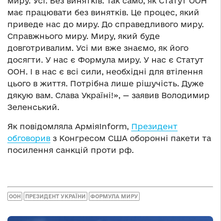
миру. Усі. Без винятків. Так само, як Статут ООН
має працювати без винятків. Це процес, який
приведе нас до миру. До справедливого миру.
Справжнього миру. Миру, який буде
довготривалим. Усі ми вже знаємо, як його
досягти. У нас є Формула миру. У нас є Статут
ООН. І в нас є всі сили, необхідні для втілення
цього в життя. Потрібна лише рішучість. Дуже
дякую вам. Слава Україні!», — заявив Володимир
Зеленський.
Як повідомляла АрміяInform,
Президент
обговорив
з Конгресом США оборонні пакети та
посилення санкцій проти рф.
ООН
ПРЕЗИДЕНТ УКРАЇНИ
ФОРМУЛА МИРУ