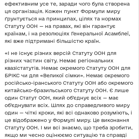
ефективним усе те, заради чого була створена
ця організація. Кожен пункт Формули миру
ґрунтується на принципах, цілях та нормах
Статуту ООН — на правах, які він гарантує
країнам, і на резолюціях Генеральної Асамблеї,
які вже підтримані більшістю країн.
«І не існує різних версій Статуту ООН для
різних частин світу. Немає регіональних
квазістатутів. Немає окремого Статуту ООН для
БРІКС чи для «Великої сімки». Немає окремого
російсько-іранського Статуту ООН або окремого
китайсько-бразильського Статуту ООН. Є лише
один Статут ООН, який об’єднує всіх — має
об’єднувати всіх. Шлях до справедливого миру
один — чіткі кроки, які всі однаково розуміють, і
це відображено у Формулі миру. Це виконання
Статуту ООН. І ми всі знаємо, що треба зробити,
якщо ми чесно оцінюємо ситуацію та справді