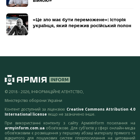
війною»
«Це зло має бути переможене»: історія
українця, який пережив російський полон
© 2018 - 2026, ІНФОРМАЦІЙНЕ АГЕНТСТВО,
Міністерство оборони України
Контент доступний за ліцензією
Creative Commons Attribution 4.0
International license
якщо не зазначено інше.
При використанні контенту з сайту АрміяInform посилання на
armyinform.com.ua
обов’язкове. Для суб’єктів у сфері онлайн-медіа
обов’язковим є розміщення у першому абзаці матеріалу прямого та
відкритого для пошукових систем гіперпосилання на цитований