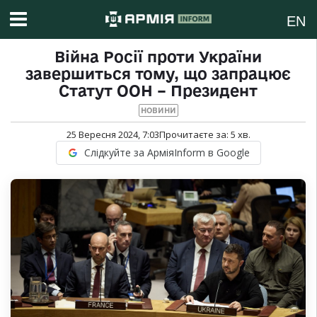
EN
Війна Росії проти України
завершиться тому, що запрацює
Статут ООН – Президент
НОВИНИ
25 Вересня 2024, 7:03
Прочитаєте за:
5
хв.
Слідкуйте за АрміяInform в Google