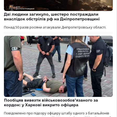
Дві людини загинуло, шестеро постраждали
внаслідок обстрілів рф на Дніпропетровщині
Понад 50 разів росіяни атакували Дніпропетровську області.
Пообіцяв вивезти військовозобов’язаного за
кордон: у Харкові викрито офіцера
Повідомлено про підозру офіцеру штабу одного з батальйонів