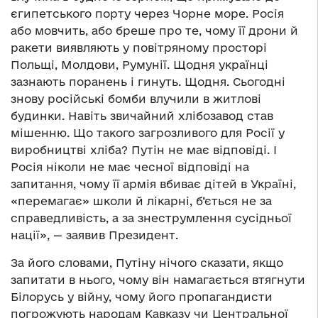
єгипетського порту через Чорне море. Росія
або мовчить, або бреше про те, чому її дрони й
ракети виявляють у повітряному просторі
Польщі, Молдови, Румунії. Щодня українці
зазнають поранень і гинуть. Щодня. Сьогодні
знову російські бомби влучили в житлові
будинки. Навіть звичайний хлібозавод став
мішенню. Що такого загрозливого для Росії у
виробництві хліба? Путін не має відповіді. І
Росія ніколи не має чесної відповіді на
запитання, чому її армія вбиває дітей в Україні,
«перемагає» школи й лікарні, б’ється не за
справедливість, а за знеструмлення сусідньої
нації», — заявив Президент.
За його словами, Путіну нічого сказати, якщо
запитати в нього, чому він намагається втягнути
Білорусь у війну, чому його пропагандисти
погрожують народам Кавказу чи Центральної