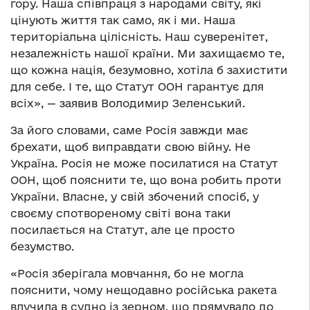
гору. Наша співпраця з народами світу, які
цінують життя так само, як і ми. Наша
територіальна цілісність. Наш суверенітет,
незалежність нашої країни. Ми захищаємо те,
що кожна нація, безумовно, хотіла б захистити
для себе. І те, що Статут ООН гарантує для
всіх», — заявив Володимир Зеленський.
За його словами, саме Росія завжди має
брехати, щоб виправдати свою війну. Не
Україна. Росія не може посилатися на Статут
ООН, щоб пояснити те, що вона робить проти
України. Власне, у свій збочений спосіб, у
своєму спотвореному світі вона таки
посилається на Статут, але це просто
безумство.
«Росія зберігала мовчання, бо не могла
пояснити, чому нещодавно російська ракета
влучила в судно із зерном, що прямувало до