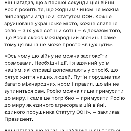
Він нагадав, що з першої секунди цієї війни
Росія робить те, що жодним чином не можна
виправдати згідно зі Статутом ООН. Кожне
зруйноване українське місто, кожне спалене
село — а їх уже сотні й сотні — є доказом того,
що Росія скоює міжнародний злочин. І саме
тому ця війна не може просто «вщухнути».
«Ось чому цю війну не можна заспокоїти
розмовами. Необхідні дії. І я вдячний усім
націям, які справді допомагають у спосіб, що
рятує життя наших людей. Путін порушив так
багато міжнародних норм і правил, що він не
зупиниться сам. Росію можна лише примусити
до миру. І саме це потрібно — примусити Росію
до миру як єдиного агресора в цій війні,
єдиного порушника Статуту ООН», — закликав
Президент.
Він нагадав, що зараз, із наближенням третьої