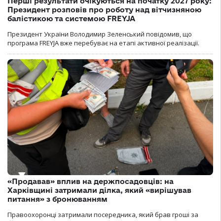
Перші результати очікуються на початку 2027 року:
Президент розповів про роботу над вітчизняною
балістикою та системою FREYJA
Президент України Володимир Зеленський повідомив, що
програма FREYJA вже перебуває на етапі активної реалізації.
«Продавав» вплив на держпосадовців: на
Харківщині затримали ділка, який «вирішував
питання» з бронюванням
Правоохоронці затримали посередника, який брав гроші за