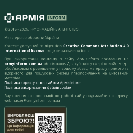
© 2018 - 2026, ІНФОРМАЦІЙНЕ АГЕНТСТВО,
Міністерство оборони України
Контент доступний за ліцензією
Creative Commons Attribution 4.0
International license
якщо не зазначено інше.
При використанні контенту з сайту АрміяInform посилання на
armyinform.com.ua
обов’язкове. Для суб’єктів у сфері онлайн-медіа
обов’язковим є розміщення у першому абзаці матеріалу прямого та
відкритого для пошукових систем гіперпосилання на цитований
матеріал.
Політика користування сайтом АрміяInform
Політика використання файлів cookie
Зауваження та пропозиції по роботі сайту надсилайте на адресу:
webmaster@armyinform.com.ua