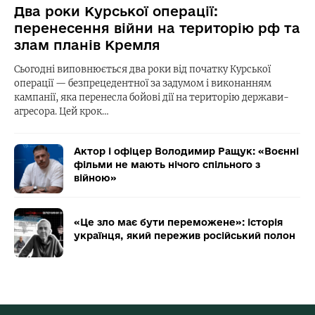
Два роки Курської операції:
перенесення війни на територію рф та
злам планів Кремля
Сьогодні виповнюється два роки від початку Курської
операції — безпрецедентної за задумом і виконанням
кампанії, яка перенесла бойові дії на територію держави-
агресора. Цей крок…
Актор і офіцер Володимир Ращук: «Воєнні
фільми не мають нічого спільного з
війною»
«Це зло має бути переможене»: історія
українця, який пережив російський полон