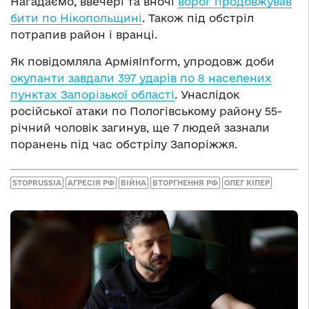
Нагадаємо, ввечері та вночі
ворог продовжував
бити по Нікопольщині
. Також під обстріл
потрапив район і вранці.
Як повідомляла АрміяInform, упродовж доби
окупанти завдали 397 ударів по 8 населених
пунктах Запорізької області
. Унаслідок
російської атаки по Пологівському району 55-
річний чоловік загинув, ще 7 людей зазнали
поранень під час обстрілу Запоріжжя.
STOPRUSSIA
АГРЕСІЯ РФ
ВІЙНА
ВТОРГНЕННЯ РФ
ОЛЕГ КІПЕР