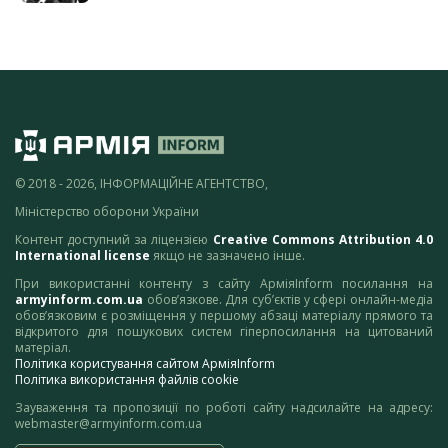
© 2018 - 2026, ІНФОРМАЦІЙНЕ АГЕНТСТВО,
Міністерство оборони України
Контент доступний за ліцензією
Creative Commons Attribution 4.0
International license
якщо не зазначено інше.
При використанні контенту з сайту АрміяInform посилання на
armyinform.com.ua
обов’язкове. Для суб’єктів у сфері онлайн-медіа
обов’язковим є розміщення у першому абзаці матеріалу прямого та
відкритого для пошукових систем гіперпосилання на цитований
матеріал.
Політика користування сайтом АрміяInform
Політика використання файлів cookie
Зауваження та пропозиції по роботі сайту надсилайте на адресу:
webmaster@armyinform.com.ua