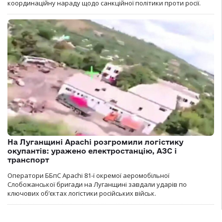
координаційну нараду щодо санкційної політики проти росії.
На Луганщині Apachi розгромили логістику
окупантів: уражено електростанцію, АЗС і
транспорт
Оператори ББпС Apachi 81-ї окремої аеромобільної
Слобожанської бригади на Луганщині завдали ударів по
ключових об’єктах логістики російських військ.