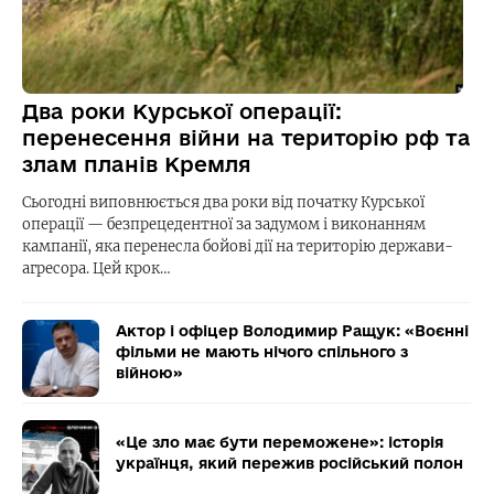
Два роки Курської операції:
перенесення війни на територію рф та
злам планів Кремля
Сьогодні виповнюється два роки від початку Курської
операції — безпрецедентної за задумом і виконанням
кампанії, яка перенесла бойові дії на територію держави-
агресора. Цей крок…
Актор і офіцер Володимир Ращук: «Воєнні
фільми не мають нічого спільного з
війною»
«Це зло має бути переможене»: історія
українця, який пережив російський полон