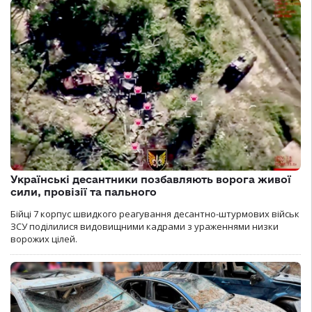
Українські десантники позбавляють ворога живої
сили, провізії та пального
Бійці 7 корпус швидкого реагування десантно-штурмових військ
ЗСУ поділилися видовищними кадрами з ураженнями низки
ворожих цілей.