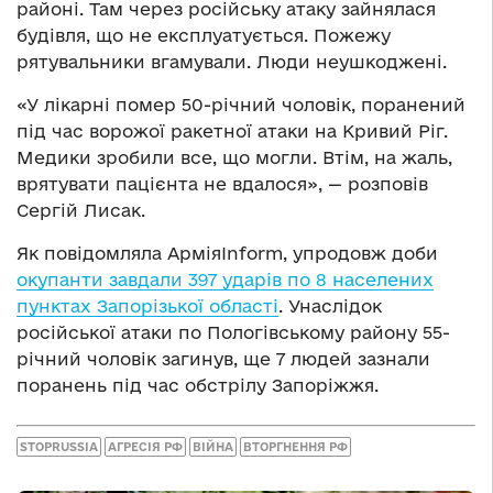
районі. Там через російську атаку зайнялася
будівля, що не експлуатується. Пожежу
рятувальники вгамували. Люди неушкоджені.
«У лікарні помер 50-річний чоловік, поранений
під час ворожої ракетної атаки на Кривий Ріг.
Медики зробили все, що могли. Втім, на жаль,
врятувати пацієнта не вдалося», — розповів
Сергій Лисак.
Як повідомляла АрміяInform, упродовж доби
окупанти завдали 397 ударів по 8 населених
пунктах Запорізької області
. Унаслідок
російської атаки по Пологівському району 55-
річний чоловік загинув, ще 7 людей зазнали
поранень під час обстрілу Запоріжжя.
STOPRUSSIA
АГРЕСІЯ РФ
ВІЙНА
ВТОРГНЕННЯ РФ