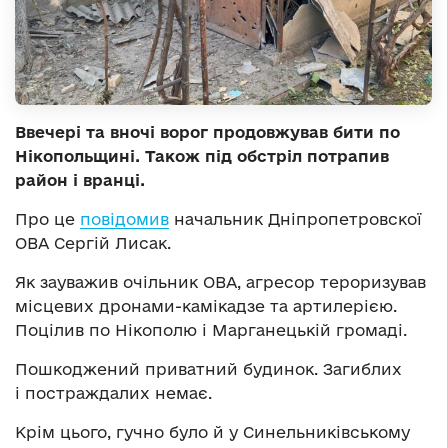
Ввечері та вночі ворог продовжував бити по
Нікопольщині. Також під обстріл потрапив
район і вранці.
Про це
повідомив
начальник Дніпропетровскої
ОВА Сергій Лисак.
Як зауважив очільник ОВА, агресор тероризував
місцевих дронами-камікадзе та артилерією.
Поцілив по Нікополю і Марганецькій громаді.
Пошкоджений приватний будинок. Загиблих
і постраждалих немає.
Крім цього, гучно було й у Синельниківському