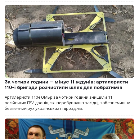
За чотири години — мінус 11 ждунів: артилеристи
110-ї бригади розчистили шлях для побратимів
Артилеристи 110-ї ОМБр за чотири години знищили 11
російських FPV-дронів, які перебували в засідці, забезпечивши
безпечний рух українських підрозділів.