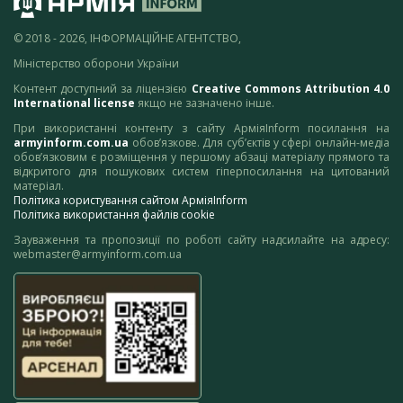
© 2018 - 2026, ІНФОРМАЦІЙНЕ АГЕНТСТВО,
Міністерство оборони України
Контент доступний за ліцензією
Creative Commons Attribution 4.0
International license
якщо не зазначено інше.
При використанні контенту з сайту АрміяInform посилання на
armyinform.com.ua
обов’язкове. Для суб’єктів у сфері онлайн-медіа
обов’язковим є розміщення у першому абзаці матеріалу прямого та
відкритого для пошукових систем гіперпосилання на цитований
матеріал.
Політика користування сайтом АрміяInform
Політика використання файлів cookie
Зауваження та пропозиції по роботі сайту надсилайте на адресу:
webmaster@armyinform.com.ua