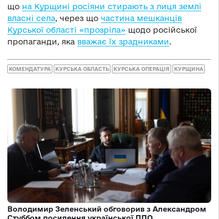
що
на Курщині росіяни стирають з лиця землі
власні села
, через що
частина мешканців
Курської області «прозріла»
щодо російської
пропаганди, яка
вважає їх зрадниками
.
КОМЕНДАТУРА
КУРСЬКА ОБЛАСТЬ
КУРСЬКА ОПЕРАЦІЯ
КУРЩИНА
Володимир Зеленський обговорив з Александром
Стуббом посилення української ППО