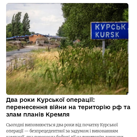
Два роки Курської операції:
перенесення війни на територію рф та
злам планів Кремля
Сьогодні виповнюється два роки від початку Курської
операції — безпрецедентної за задумом і виконанням