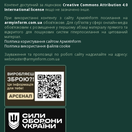
Контент доступний за ліцензією
Creative Commons Attribution 4.0
International license
якщо не зазначено інше.
При використанні контенту з сайту АрміяInform посилання на
armyinform.com.ua
обов’язкове. Для суб’єктів у сфері онлайн-медіа
обов’язковим є розміщення у першому абзаці матеріалу прямого та
відкритого для пошукових систем гіперпосилання на цитований
матеріал.
Політика користування сайтом АрміяInform
Політика використання файлів cookie
Зауваження та пропозиції по роботі сайту надсилайте на адресу:
webmaster@armyinform.com.ua