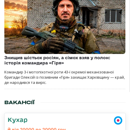
Знищив шістьох росіян, а сімох взяв у полон:
історія командира «Гіря»
Командир 3-ї мотопіхотної роти 43-ї окремої механізованої
бригади Олексій із позивним «Гіря» захищає Харківщину — край,
де народився та виріс.
ВАКАНСІЇ
Кухар
від 20000 до 20000 грн