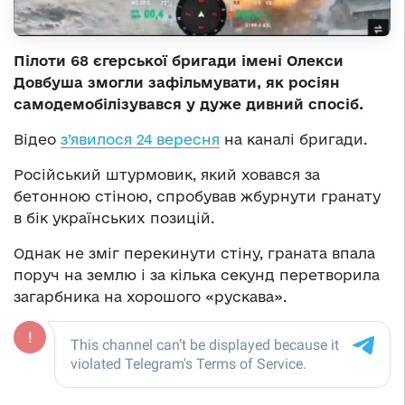
Пілоти 68 єгерської бригади імені Олекси
Довбуша змогли зафільмувати, як росіян
самодемобілізувався у дуже дивний спосіб.
Відео
з’явилося 24 вересня
на каналі бригади.
Російський штурмовик, який ховався за
бетонною стіною, спробував жбурнути гранату
в бік українських позицій.
Однак не зміг перекинути стіну, граната впала
поруч на землю і за кілька секунд перетворила
загарбника на хорошого «рускава».