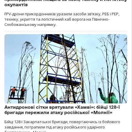
окупантів
FPV-дрони прикордонників уразили засоби зв’язку, РЕБ і РЕР,
техніку, укриття та логістичний хаб ворога на Північно-
Слобожанському напрямку.
Антидронові сітки врятували «Хамві»: бійці 128-ї
бригади пережили атаку російської «Молнії»
Бійці 128-ї Закарпатської бригади, повертаючись із бойового
завдання, потрапили під атаку російського ударного