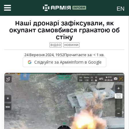
EN
Наші дронарі зафіксували, як
окупант самовбився гранатою об
стіну
ВІДЕО
НОВИНИ
24 Вересня 2024, 19:52
Прочитаєте за:
< 1
хв.
Слідкуйте за АрміяInform в Google