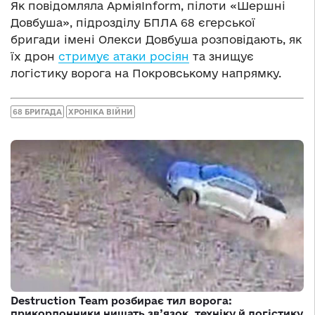
Як повідомляла АрміяInform, пілоти «Шершні
Довбуша», підрозділу БПЛА 68 єгерської
бригади імені Олекси Довбуша розповідають, як
їх дрон
стримує атаки росіян
та знищує
логістику ворога на Покровському напрямку.
68 БРИГАДА
ХРОНІКА ВІЙНИ
Destruction Team розбирає тил ворога:
прикордонники нищать зв’язок, техніку й логістику