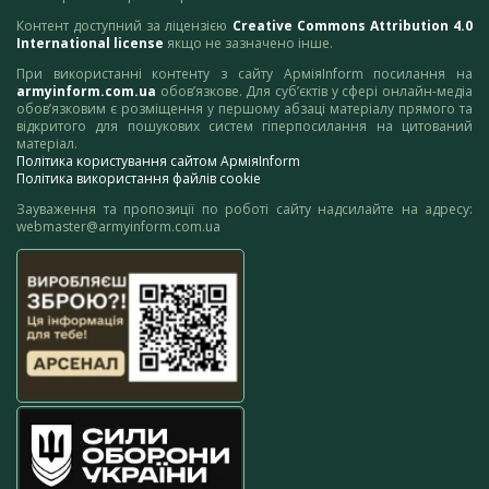
Контент доступний за ліцензією
Creative Commons Attribution 4.0
International license
якщо не зазначено інше.
При використанні контенту з сайту АрміяInform посилання на
armyinform.com.ua
обов’язкове. Для суб’єктів у сфері онлайн-медіа
обов’язковим є розміщення у першому абзаці матеріалу прямого та
відкритого для пошукових систем гіперпосилання на цитований
матеріал.
Політика користування сайтом АрміяInform
Політика використання файлів cookie
Зауваження та пропозиції по роботі сайту надсилайте на адресу:
webmaster@armyinform.com.ua