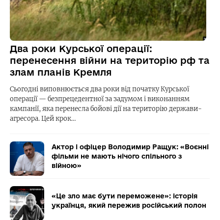
Два роки Курської операції:
перенесення війни на територію рф та
злам планів Кремля
Сьогодні виповнюється два роки від початку Курської
операції — безпрецедентної за задумом і виконанням
кампанії, яка перенесла бойові дії на територію держави-
агресора. Цей крок…
Актор і офіцер Володимир Ращук: «Воєнні
фільми не мають нічого спільного з
війною»
«Це зло має бути переможене»: історія
українця, який пережив російський полон