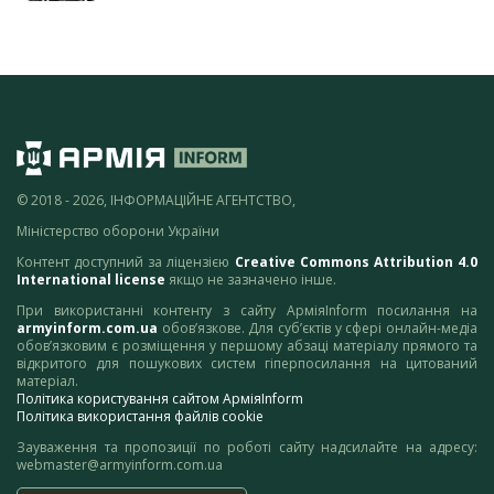
© 2018 - 2026, ІНФОРМАЦІЙНЕ АГЕНТСТВО,
Міністерство оборони України
Контент доступний за ліцензією
Creative Commons Attribution 4.0
International license
якщо не зазначено інше.
При використанні контенту з сайту АрміяInform посилання на
armyinform.com.ua
обов’язкове. Для суб’єктів у сфері онлайн-медіа
обов’язковим є розміщення у першому абзаці матеріалу прямого та
відкритого для пошукових систем гіперпосилання на цитований
матеріал.
Політика користування сайтом АрміяInform
Політика використання файлів cookie
Зауваження та пропозиції по роботі сайту надсилайте на адресу:
webmaster@armyinform.com.ua