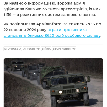
За наявною інформацією, ворожа армія
здійснила близько 33 тисяч артобстрілів, із них
1139 — з реактивних систем залпового вогню.
Як повідомляла АрміяInform, за тиждень з 15 по
22 вересня 2024 року
втрати противника
становлять близько 8620 осіб особового складу
.
STOPRUSSIA
АГРЕСІЯ РФ
ВІЙНА
ВТОРГНЕННЯ РФ