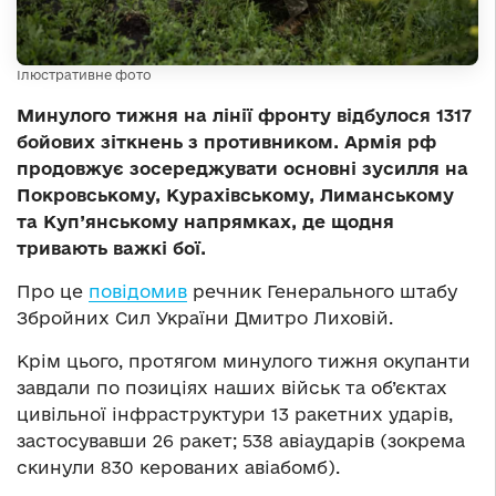
Ілюстративне фото
Минулого тижня на лінії фронту відбулося 1317
бойових зіткнень з противником. Армія рф
продовжує зосереджувати основні зусилля на
Покровському, Курахівському, Лиманському
та Куп’янському напрямках, де щодня
тривають важкі бої.
Про це
повідомив
речник Генерального штабу
Збройних Сил України Дмитро Лиховій.
Крім цього, протягом минулого тижня окупанти
завдали по позиціях наших військ та об’єктах
цивільної інфраструктури 13 ракетних ударів,
застосувавши 26 ракет; 538 авіаударів (зокрема
скинули 830 керованих авіабомб).