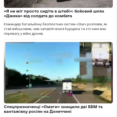
«Я не міг просто сидіти в штабі»: бойовий шлях
«Джека» від солдата до комбата
Командир батальйону безпілотних систем «Star» розповів, як
став військовим, чим запам’яталася Курщина та хто нині має
перевагу у війні дронів.
Спецпризначенці «Омеги» знищили дві ББМ та
вантажівку росіян на Донеччині