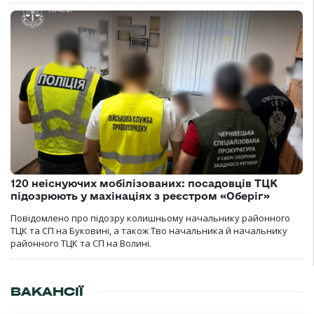
120 неіснуючих мобілізованих: посадовців ТЦК
підозрюють у махінаціях з реєстром «Оберіг»
Повідомлено про підозру колишньому начальнику районного
ТЦК та СП на Буковині, а також Тво начальника й начальнику
районного ТЦК та СП на Волині.
ВАКАНСІЇ