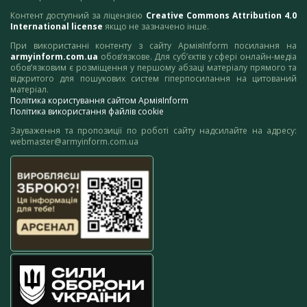
Контент доступний за ліцензією
Creative Commons Attribution 4.0
International license
якщо не зазначено інше.
При використанні контенту з сайту АрміяInform посилання на
armyinform.com.ua
обов’язкове. Для суб’єктів у сфері онлайн-медіа
обов’язковим є розміщення у першому абзаці матеріалу прямого та
відкритого для пошукових систем гіперпосилання на цитований
матеріал.
Політика користування сайтом АрміяInform
Політика використання файлів cookie
Зауваження та пропозиції по роботі сайту надсилайте на адресу:
webmaster@armyinform.com.ua