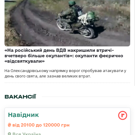
«На російський день ВДВ накришили втричі-
вчетверо більше окупантів»: окупанти феєрично
«відсвяткували»
На Олександрівському напрямку ворог спробував атакувати у
день свого свята, але зазнав великих втрат.
ВАКАНСІЇ
Навідник
від 20100 до 120000 грн
Вся Україна