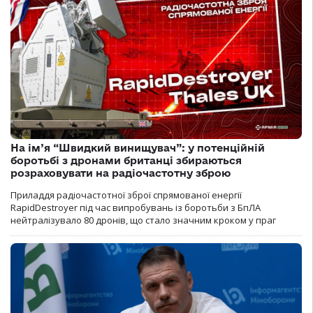
На ім’я “Швидкий винищувач”: у потенційній
боротьбі з дронами британці збираються
розраховувати на радіочастотну зброю
Приладдя радіочастотної зброї спрямованої енергії
RapidDestroyer під час випробувань із боротьби з БпЛА
нейтралізувало 80 дронів, що стало значним кроком у праг