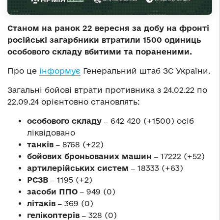
Станом на ранок 22 вересня за добу на фронті
російські загарбники втратили 1500 одиниць
особового складу вбитими та пораненими.
Про це
інформує
Генеральний штаб ЗС України.
Загальні бойові втрати противника з 24.02.22 по
22.09.24 орієнтовно становлять:
особового складу ‒
642 420 (+1500) осіб
ліквідовано
танків ‒
8768 (+22)
бойових броньованих машин ‒
17222 (+52)
артилерійських систем ‒
18333 (+63)
РСЗВ ‒
1195 (+2)
засоби ППО ‒
949 (0)
літаків ‒
369 (0)
гелікоптерів ‒
328 (0)