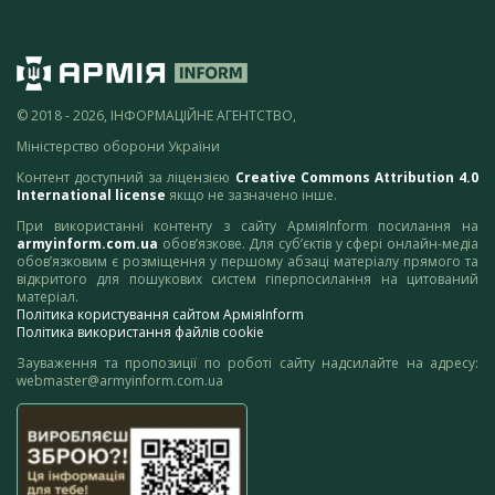
© 2018 - 2026, ІНФОРМАЦІЙНЕ АГЕНТСТВО,
Міністерство оборони України
Контент доступний за ліцензією
Creative Commons Attribution 4.0
International license
якщо не зазначено інше.
При використанні контенту з сайту АрміяInform посилання на
armyinform.com.ua
обов’язкове. Для суб’єктів у сфері онлайн-медіа
обов’язковим є розміщення у першому абзаці матеріалу прямого та
відкритого для пошукових систем гіперпосилання на цитований
матеріал.
Політика користування сайтом АрміяInform
Політика використання файлів cookie
Зауваження та пропозиції по роботі сайту надсилайте на адресу:
webmaster@armyinform.com.ua