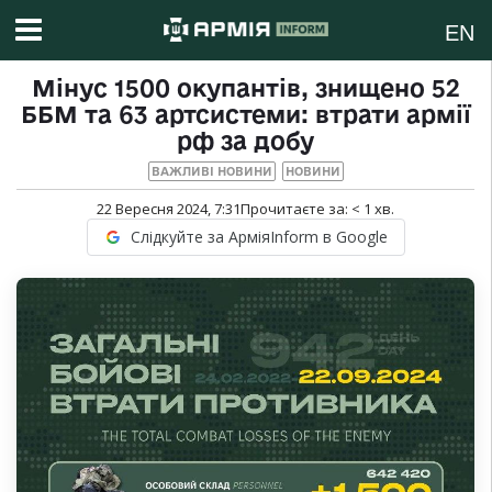
EN
Мінус 1500 окупантів, знищено 52
ББМ та 63 артсистеми: втрати армії
рф за добу
ВАЖЛИВІ НОВИНИ
НОВИНИ
22 Вересня 2024, 7:31
Прочитаєте за:
< 1
хв.
Слідкуйте за АрміяInform в Google