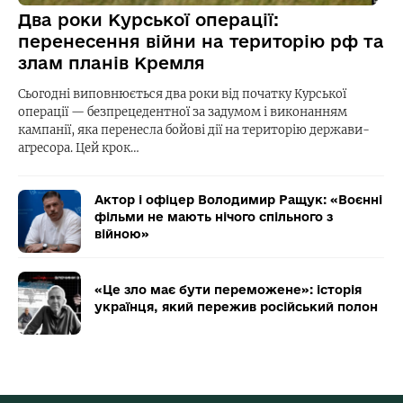
Два роки Курської операції:
перенесення війни на територію рф та
злам планів Кремля
Сьогодні виповнюється два роки від початку Курської
операції — безпрецедентної за задумом і виконанням
кампанії, яка перенесла бойові дії на територію держави-
агресора. Цей крок…
Актор і офіцер Володимир Ращук: «Воєнні
фільми не мають нічого спільного з
війною»
«Це зло має бути переможене»: історія
українця, який пережив російський полон