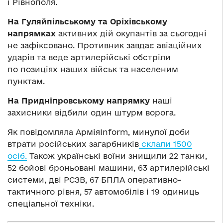
і Рівнополя.
На Гуляйпільському та Оріхівському
напрямках
активних дій окупантів за сьогодні
не зафіксовано. Противник завдає авіаційних
ударів та веде артилерійські обстріли
по позиціях наших військ та населеним
пунктам.
На Придніпровському напрямку
наші
захисники відбили один штурм ворога.
Як повідомляла АрміяInform, минулої доби
втрати російських загарбників
склали 1500
осіб.
Також українські воїни знищили 22 танки,
52 бойові броньовані машини, 63 артилерійські
системи, дві РСЗВ, 67 БПЛА оперативно-
тактичного рівня, 57 автомобілів і 19 одиниць
спеціальної техніки.