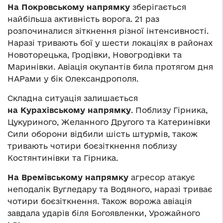
На Покровському напрямку
зберігається
найбільша активність ворога. 21 раз
розпочиналися зіткнення різної інтенсивності.
Наразі тривають бої у шести локаціях в районах
Новоторецька, Гродівки, Новогродівки та
Маринівки. Авіація окупантів била протягом дня
НАРами у бік Олександрополя.
Складна ситуація залишається
на Курахівському напрямку
. Поблизу Гірника,
Цукуриного, Желанного Другого та Катеринівки
Сили оборони відбили шість штурмів, також
тривають чотири боєзіткнення поблизу
Костянтинівки та Гірника.
На Времівському напрямку
агресор атакує
неподалік Вугледару та Водяного, наразі триває
чотири боєзіткнення. Також ворожа авіація
завдала ударів біля Богоявленки, Урожайного