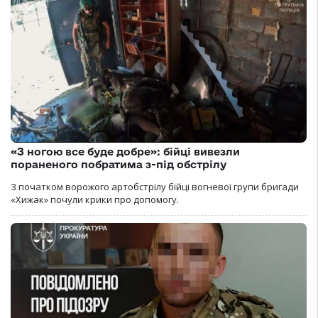
«З ногою все буде добре»: бійці вивезли
пораненого побратима з-під обстрілу
З початком ворожого артобстрілу бійці вогневої групи бригади
«Хижак» почули крики про допомогу.