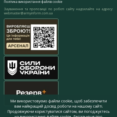
Політика використання файлів cookie
Зауваження та пропозиції по роботі сайту надсилайте на адресу:
webmaster@armyinform.com.ua
Ми використовуємо файли cookie, щоб забезпечити
вам найкращий досвід роботи на нашому сайті.
Продовжуючи користуватися сайтом, ви погоджуєтесь
press@armyinform.com.ua
на використання файлів cookie. Детальніше про