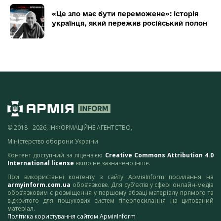
«Це зло має бути переможене»: історія
українця, який пережив російський полон
© 2018 - 2026, ІНФОРМАЦІЙНЕ АГЕНТСТВО,
Міністерство оборони України
Контент доступний за ліцензією
Creative Commons Attribution 4.0
International license
якщо не зазначено інше.
При використанні контенту з сайту АрміяInform посилання на
armyinform.com.ua
обов’язкове. Для суб’єктів у сфері онлайн-медіа
обов’язковим є розміщення у першому абзаці матеріалу прямого та
відкритого для пошукових систем гіперпосилання на цитований
матеріал.
Політика користування сайтом АрміяInform