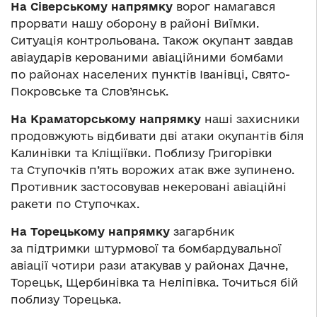
На Сіверському напрямку
ворог намагався
прорвати нашу оборону в районі Виїмки.
Ситуація контрольована. Також окупант завдав
авіаударів керованими авіаційними бомбами
по районах населених пунктів Іванівці, Свято-
Покровське та Слов’янськ.
На Краматорському напрямку
наші захисники
продовжують відбивати дві атаки окупантів біля
Калинівки та Кліщіївки. Поблизу Григорівки
та Ступочків п’ять ворожих атак вже зупинено.
Противник застосовував некеровані авіаційні
ракети по Ступочках.
На Торецькому напрямку
загарбник
за підтримки штурмової та бомбардувальної
авіації чотири рази атакував у районах Дачне,
Торецьк, Щербинівка та Неліпівка. Точиться бій
поблизу Торецька.