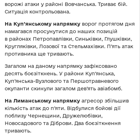
ворожі атаки у районі Вовчанська. Триває бій.
Ситуація контрольована.
На Куп’янському напрямку
ворог протягом дня
намагався просунутися до наших позицій
в районах Петропавлівки, Синьківки, Глушківки,
Кругляківки, Лозової та Стельмахівки. П’ять атак
противника ще тривають.
Загалом на даному напрямку зафіксовано
десять боєзіткнень. У райони Куп’янська,
Куп’янська-Вузлового та Першотравневого
окупанти скинули загалом дев’ять авіабомб.
На Лиманському напрямку
агресор збільшив
кількість атак до п’яти. Відбулися бойові дії
поблизу Чернещини, Дружелюбівки,
Новосадового та Діброви. Два боєзіткнення
тривають.