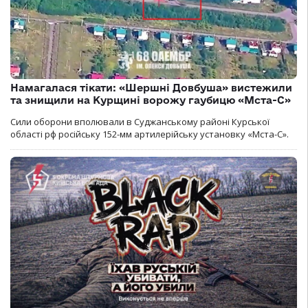
Намагалася тікати: «Шершні Довбуша» вистежили
та знищили на Курщині ворожу гаубицю «Мста-С»
Сили оборони вполювали в Суджанському районі Курської
області рф російську 152-мм артилерійську установку «Мста-С».