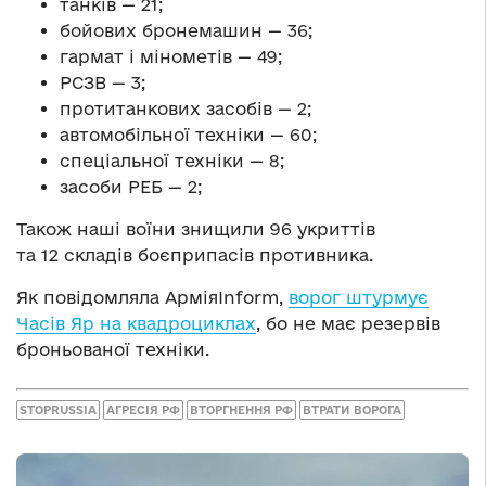
танків — 21;
бойових бронемашин — 36;
гармат і мінометів — 49;
РСЗВ — 3;
протитанкових засобів — 2;
автомобільної техніки — 60;
спеціальної техніки — 8;
засоби РЕБ — 2;
Також наші воїни знищили 96 укриттів
та 12 складів боєприпасів противника.
Як повідомляла АрміяInform,
ворог штурмує
Часів Яр на квадроциклах
, бо не має резервів
броньованої техніки.
STOPRUSSIA
АГРЕСІЯ РФ
ВТОРГНЕННЯ РФ
ВТРАТИ ВОРОГА