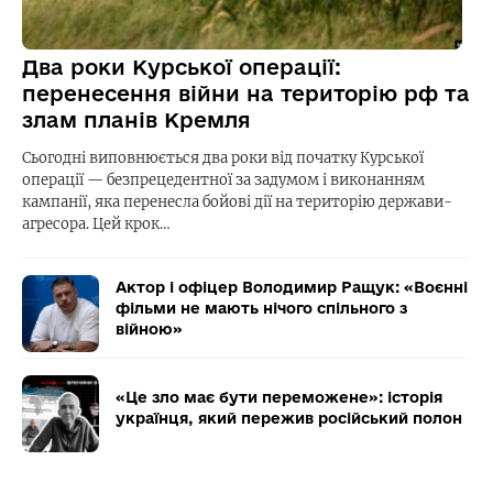
Два роки Курської операції:
перенесення війни на територію рф та
злам планів Кремля
Сьогодні виповнюється два роки від початку Курської
операції — безпрецедентної за задумом і виконанням
кампанії, яка перенесла бойові дії на територію держави-
агресора. Цей крок…
Актор і офіцер Володимир Ращук: «Воєнні
фільми не мають нічого спільного з
війною»
«Це зло має бути переможене»: історія
українця, який пережив російський полон