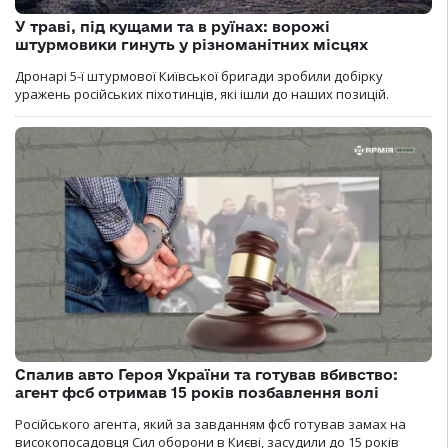
У траві, під кущами та в руїнах: ворожі
штурмовики гинуть у різноманітних місцях
Дронарі 5-ї штурмової Київської бригади зробили добірку
уражень російських піхотинців, які ішли до наших позицій.
Спалив авто Героя України та готував вбивство:
агент фсб отримав 15 років позбавлення волі
Російського агента, який за завданням фсб готував замах на
високопосадовця Сил оборони в Києві, засудили до 15 років