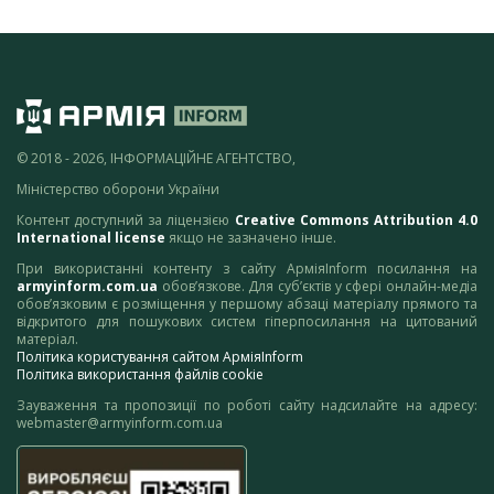
© 2018 - 2026, ІНФОРМАЦІЙНЕ АГЕНТСТВО,
Міністерство оборони України
Контент доступний за ліцензією
Creative Commons Attribution 4.0
International license
якщо не зазначено інше.
При використанні контенту з сайту АрміяInform посилання на
armyinform.com.ua
обов’язкове. Для суб’єктів у сфері онлайн-медіа
обов’язковим є розміщення у першому абзаці матеріалу прямого та
відкритого для пошукових систем гіперпосилання на цитований
матеріал.
Політика користування сайтом АрміяInform
Політика використання файлів cookie
Зауваження та пропозиції по роботі сайту надсилайте на адресу:
webmaster@armyinform.com.ua