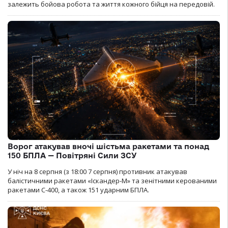
залежить бойова робота та життя кожного бійця на передовій.
Ворог атакував вночі шістьма ракетами та понад
150 БПЛА — Повітряні Сили ЗСУ
У ніч на 8 серпня (з 18:00 7 серпня) противник атакував
балістичними ракетами «Іскандер-М» та зенітними керованими
ракетами С-400, а також 151 ударним БПЛА.