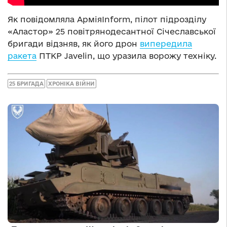
Як повідомляла АрміяInform, пілот підрозділу
«Аластор» 25 повітрянодесантної Січеславської
бригади відзняв, як його дрон
випередила
ракета
ПТКР Javelin, що уразила ворожу техніку.
25 БРИГАДА
ХРОНІКА ВІЙНИ