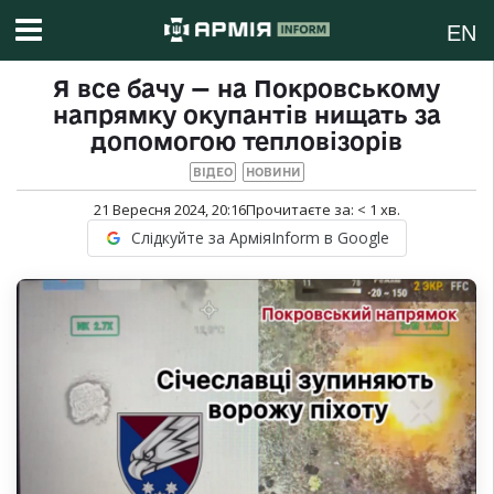
EN
Я все бачу — на Покровському
напрямку окупантів нищать за
допомогою тепловізорів
ВІДЕО
НОВИНИ
21 Вересня 2024, 20:16
Прочитаєте за:
< 1
хв.
Слідкуйте за АрміяInform в Google