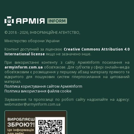
© 2018 - 2026, ІНФОРМАЦІЙНЕ АГЕНТСТВО,
Міністерство оборони України
Контент доступний за ліцензією
Creative Commons Attribution 4.0
International license
якщо не зазначено інше.
При використанні контенту з сайту АрміяInform посилання на
armyinform.com.ua
обов’язкове. Для суб’єктів у сфері онлайн-медіа
обов’язковим є розміщення у першому абзаці матеріалу прямого та
відкритого для пошукових систем гіперпосилання на цитований
матеріал.
Політика користування сайтом АрміяInform
Політика використання файлів cookie
Зауваження та пропозиції по роботі сайту надсилайте на адресу:
webmaster@armyinform.com.ua