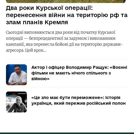
Два роки Курської операції:
перенесення війни на територію рф та
злам планів Кремля
Сьогодні виповнюється два роки від початку Курської
операції — безпрецедентної за задумом і виконанням
кампанії, яка перенесла бойові дії на територію держави-
агресора. Цей крок…
Актор і офіцер Володимир Ращук: «Воєнні
фільми не мають нічого спільного з
війною»
«Це зло має бути переможене»: історія
українця, який пережив російський полон