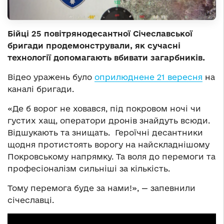
Бійці 25 повітрянодесантної Січеславської
бригади продемонстрували, як сучасні
технології допомагають вбивати загарбників.
Відео уражень було
оприлюднене 21 вересня
на
каналі бригади.
«Де б ворог не ховався, під покровом ночі чи
густих хащ, оператори дронів знайдуть всюди.
Відшукають та знищать. Героїчні десантники
щодня протистоять ворогу на найскладнішому
Покровському напрямку. Та воля до перемоги та
професіоналізм сильніші за кількість.
Тому перемога буде за нами!», — запевнили
січеславці.