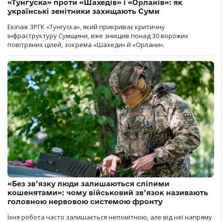
«Тунгуска» проти «Шахедів» і «Орланів»: як
українські зенітники захищають Суми
Екіпаж ЗРГК «Тунгуска», який прикриває критичну
інфраструктуру Сумщини, вже знищив понад 30 ворожих
повітряних цілей, зокрема «Шахеди» й «Орлани».
«Без зв’язку люди залишаються сліпими
кошенятами»: чому військовий зв’язок називають
головною нервовою системою фронту
Їхня робота часто залишається непомітною, але від неї напряму