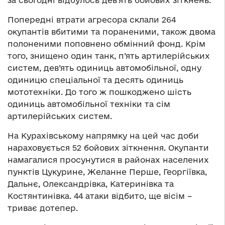
за сьогодні відбулось дев’ять бойових зіткнень.
Попередні втрати агресора склали 264
окупантів вбитими та пораненими, також двома
полоненими поповнено обмінний фонд. Крім
того, знищено один танк, п’ять артилерійських
систем, дев’ять одиниць автомобільної, одну
одиницю спеціальної та десять одиниць
мототехніки. До того ж пошкоджено шість
одиниць автомобільної техніки та сім
артилерійських систем.
На Курахівському напрямку на цей час доби
нараховується 52 бойових зіткнення. Окупанти
намагалися просунутися в районах населених
пунктів Цукурине, Желанне Перше, Георгіївка,
Дальнє, Олександрівка, Катеринівка та
Костянтинівка. 44 атаки відбито, ще вісім –
триває дотепер.