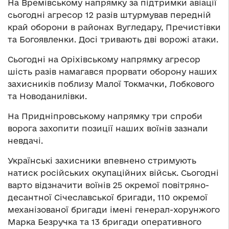
На Времівському напрямку за підтримки авіації
сьогодні агресор 12 разів штурмував передній
край оборони в районах Вугледару, Пречистівки
та Богоявленки. Досі тривають дві ворожі атаки.
Сьогодні на Оріхівському напрямку агресор
шість разів намагався прорвати оборону наших
захисників поблизу Малої Токмачки, Лобкового
та Новоданилівки.
На Придніпровському напрямку три спроби
ворога захопити позиції наших воїнів зазнали
невдачі.
Українські захисники впевнено стримують
натиск російських окупаційних військ. Сьогодні
варто відзначити воїнів 25 окремої повітряно-
десантної Січеславської бригади, 110 окремої
механізованої бригади імені генерал-хорунжого
Марка Безручка та 13 бригади оперативного