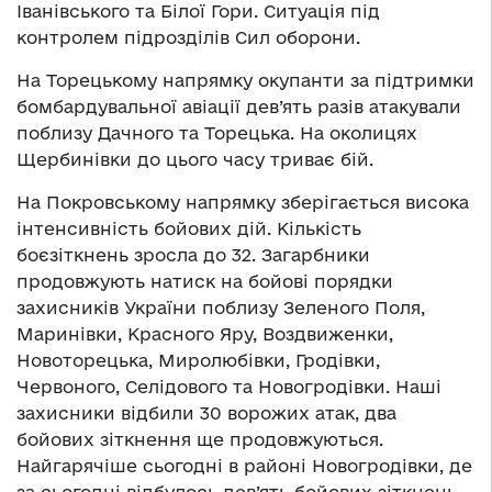
Іванівського та Білої Гори. Ситуація під
контролем підрозділів Сил оборони.
На Торецькому напрямку окупанти за підтримки
бомбардувальної авіації дев’ять разів атакували
поблизу Дачного та Торецька. На околицях
Щербинівки до цього часу триває бій.
На Покровському напрямку зберігається висока
інтенсивність бойових дій. Кількість
боєзіткнень зросла до 32. Загарбники
продовжують натиск на бойові порядки
захисників України поблизу Зеленого Поля,
Маринівки, Красного Яру, Воздвиженки,
Новоторецька, Миролюбівки, Гродівки,
Червоного, Селідового та Новогродівки. Наші
захисники відбили 30 ворожих атак, два
бойових зіткнення ще продовжуються.
Найгарячіше сьогодні в районі Новогродівки, де