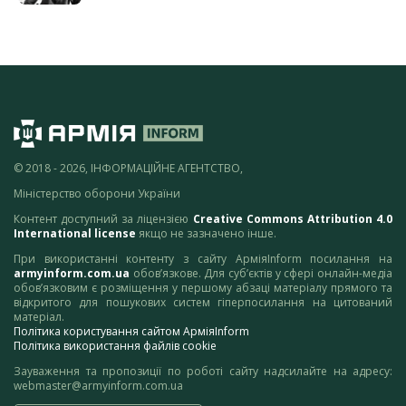
© 2018 - 2026, ІНФОРМАЦІЙНЕ АГЕНТСТВО,
Міністерство оборони України
Контент доступний за ліцензією
Creative Commons Attribution 4.0
International license
якщо не зазначено інше.
При використанні контенту з сайту АрміяInform посилання на
armyinform.com.ua
обов’язкове. Для суб’єктів у сфері онлайн-медіа
обов’язковим є розміщення у першому абзаці матеріалу прямого та
відкритого для пошукових систем гіперпосилання на цитований
матеріал.
Політика користування сайтом АрміяInform
Політика використання файлів cookie
Зауваження та пропозиції по роботі сайту надсилайте на адресу:
webmaster@armyinform.com.ua