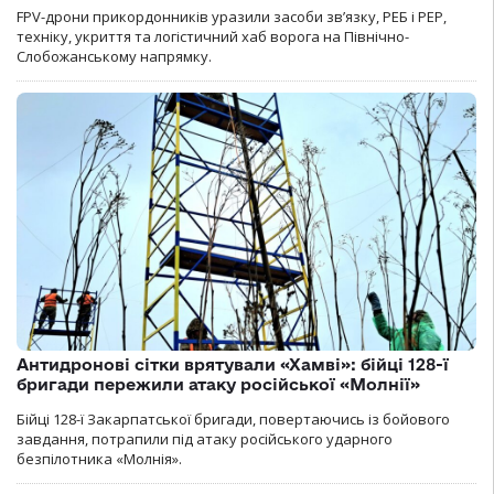
FPV-дрони прикордонників уразили засоби зв’язку, РЕБ і РЕР,
техніку, укриття та логістичний хаб ворога на Північно-
Слобожанському напрямку.
Антидронові сітки врятували «Хамві»: бійці 128-ї
бригади пережили атаку російської «Молнії»
Бійці 128-ї Закарпатської бригади, повертаючись із бойового
завдання, потрапили під атаку російського ударного
безпілотника «Молнія».