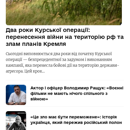
Два роки Курської операції:
перенесення війни на територію рф та
злам планів Кремля
Сьогодні виповнюється два роки від початку Курської
операції — безпрецедентної за задумом і виконанням
кампанії, яка перенесла бойові дії на територію держави-
агресора. Цей крок…
Актор і офіцер Володимир Ращук: «Воєнні
фільми не мають нічого спільного з
війною»
«Це зло має бути переможене»: історія
українця, який пережив російський полон