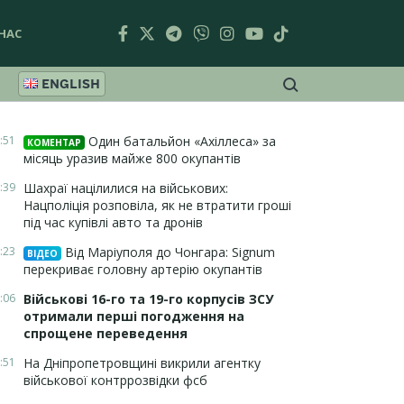
НАС
ENGLISH
:51
Один батальйон «Ахіллеса» за
КОМЕНТАР
місяць уразив майже 800 окупантів
:39
Шахраї націлилися на військових:
Нацполіція розповіла, як не втратити гроші
під час купівлі авто та дронів
:23
Від Маріуполя до Чонгара: Signum
ВІДЕО
перекриває головну артерію окупантів
:06
Військові 16-го та 19-го корпусів ЗСУ
отримали перші погодження на
спрощене переведення
:51
На Дніпропетровщині викрили агентку
військової контррозвідки фсб