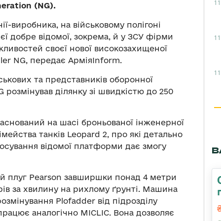
11
eration (NG).
ї-виробника, на військовому полігоні
єї добре відомої, зокрема, й у ЗСУ фірми
11
ливостей своєї нової високозахищеної
er NG, передає АрміяInform.
11
йськових та представників оборонної
NG розмінував ділянку зі швидкістю до 250
 заснований на шасі броньованої інженерної
мейства танків Leopard 2, про які детально
тосування відомої платформи дає змогу
В
й плуг Pearson завширшки понад 4 метри
рів за хвилину на рихлому ґрунті. Машина
змінування Plofadder від підрозділу
 працює аналогічно MICLIC. Вона дозволяє