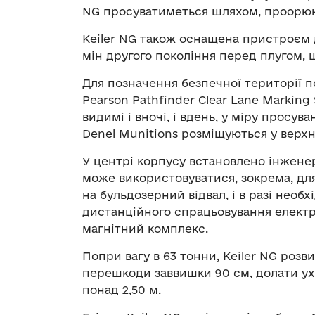
NG просуватиметься шляхом, проорюю
Keiler NG також оснащена пристроєм 
мін другого покоління перед плугом, 
Для позначення безпечної території 
Pearson Pathfinder Clear Lane Markin
видимі і вночі, і вдень, у міру просу
Denel Munitions розміщуються у верхн
У центрі корпусу встановлено інженер
може використовуватися, зокрема, дл
на бульдозерний відвал, і в разі необ
дистанційного спрацьовування елект
магнітний комплекс.
Попри вагу в 63 тонни, Keiler NG розв
перешкоди заввишки 90 см, долати у
понад 2,50 м.