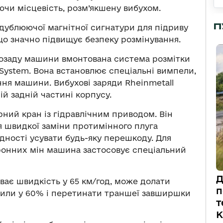
чи місцевість, розм’якшену вибухом.
П
дублюючої магнітної сигнатури для підриву
що значно підвищує безпеку розмінування.
позаду машини вмонтована система розмітки
g System. Вона встановлює спеціальні вимпели,
вання машини. Вибухові заряди Rheinmetall
ій задній частині корпусу.
ний кран із гідравлічним приводом. Він
я швидкої заміни протимінного плуга
хідності усувати будь-яку перешкоду. Для
ронних мін машина застосовує спеціальний
Д
иває швидкість у 65 км/год, може долати
п
хили у 60% і перетинати траншеї завширшки
т
К