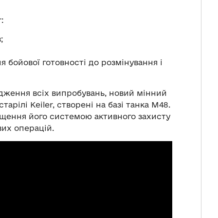
:
;
 бойової готовності до розмінування і
одження всіх випробувань, новий мінний
арілі Keiler, створені на базі танка М48.
ащення його системою активного захисту
их операцій.