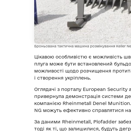
Броньована тактична машина розмінування Keiler Nex
Цікавою особливістю є можливість ш
плуга може бути встановлений бульдоз
можливості щодо розчищення протит
і створення укріплень.
Оглядачі з порталу European Security
привернула демонстрація системи дет
компанією Rheinmetall Denel Munition.
NG можуть ефективно справлятися на
За даними Rheinmetall, Plofadder заб
тоді як ті, що залишилися, будуть дегр