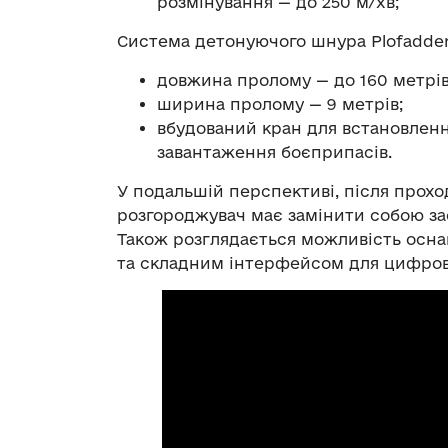
розмінування — до 250 м/хв;
Система детонуючого шнура Plofadder
довжина пролому — до 160 метрів
ширина пролому — 9 метрів;
вбудований кран для встановлення
завантаження боєприпасів.
У подальшій перспективі, після прох
розгороджувач має замінити собою заст
Також розглядається можливість осн
та складним інтерфейсом для цифров