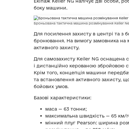
Екіпаж Keiler NG налічує дві особи, ро
боку машини.
Броньована тактична машина розмінування Keiler Nex
Для посилення захисту в центрі та з 
бронювання. На вимогу замовника на
активного захисту.
Для самозахисту Keiler NG оснащена
і дистанційно керованою збройовою ст
Крім того, концепція машини передба
та встановлення активного захисту, щ
бойових умов.
Базові характеристики:
маса — 63 тонни;
максимальна швидкість — 65 км/
мінний плуг Pearson: ширина роз