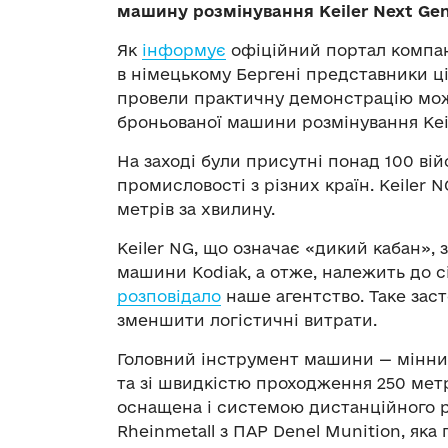
машину розмінування Keiler Next Gen
Як
інформує
офіційний портал компані
в німецькому Бергені представники ці
провели практичну демонстрацію мож
броньованої машини розмінування Keil
На заході були присутні понад 100 ві
промисловості з різних країн. Keiler 
метрів за хвилину.
Keiler NG, що означає «дикий кабан»,
машини Kodiak, а отже, належить до сі
розповідало
наше агентство. Таке зас
зменшити логістичні витрати.
Головний інструмент машини — мінни
та зі швидкістю проходження 250 мет
оснащена і системою дистанційного ро
Rheinmetall з ПАР Denel Munition, яка