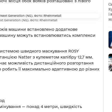
бочі місця обох вояків розташовані з лівого
С
К
і 
н
t Generation (NG). Фото: Rheinmetall
боків машини встановлено додаткове
 машину можуть встановлюватись комплекси
 системою швидкого маскування ROSY
анцією Natter з кулеметом калібру 12,7 мм.
чає можливість дистанційного розгортання
о робить її максимально адаптивною до різних
год
мінування — понад 4 метри, швидкість