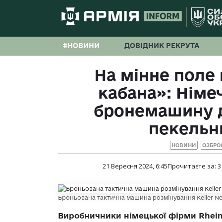
#НОВИНИ
ДОВІДНИК РЕКРУТА
На мінне поле
кабана»: Німе
бронемашину 
пекельн
НОВИНИ
ОЗБРО
21 Вересня 2024, 6:45
Прочитаєте за:
3
Броньована тактична машина розмінування Keiler Nex
Виробничники німецької фірми Rhein