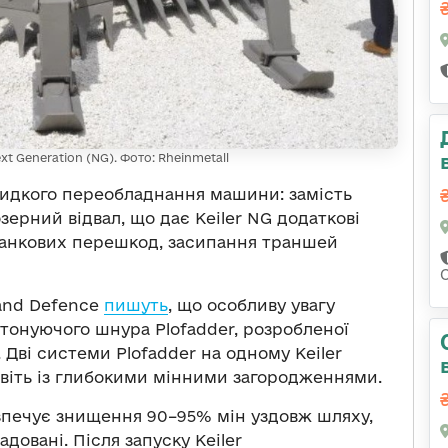
t Generation (NG). Фото: Rheinmetall
видкого переобладнання машини: замість
ерний відвал, що дає Keiler NG додаткові
анкових перешкод, засипання траншей
 and Defence
пишуть
, що особливу увагу
онуючого шнура Plofadder, розробленої
 Дві системи Plofadder на одному Keiler
віть із глибокими мінними загородженнями.
езпечує знищення 90–95% мін уздовж шляху,
адовані. Після запуску Keiler