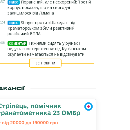
:37
Поранений, але нескорений: Третій
ВІДЕО
корпус показав, шо на сьогодні
залишилося від Лимана
:24
Stinger проти «Шахеда»: під
ВІДЕО
Краматорськом збили реактивній
російський БПЛА
:08
Тижнями сидять у руїнах і
КОМЕНТАР
ведуть спостереження: під Куп’янськом
окупанти намагаються не відсвічувати
ВСІ НОВИНИ
АКАНСІЇ
Стрілець, помічник
гранатометника 23 ОМБр
від 20000 до 190000 грн