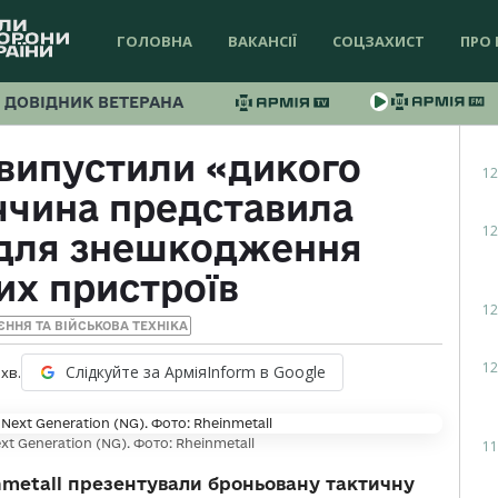
ГОЛОВНА
ВАКАНСІЇ
СОЦЗАХИСТ
ПРО 
ДОВІДНИК ВЕТЕРАНА
 випустили «дикого
12
ччина представила
12
для знешкодження
их пристроїв
12
ЄННЯ ТА ВІЙСЬКОВА ТЕХНІКА
12
Слідкуйте за АрміяInform в Google
хв.
t Generation (NG). Фото: Rheinmetall
11
metall презентували броньовану тактичну