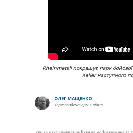
Rheinmetall покращує парк бойово
Keiler наступного по
ОЛЕГ МАЩЕНКО
Кореспондент АрміяInform
KEILER NEXT GENERATION
KEILER NG
ОЗБРОЄННЯ ТА 