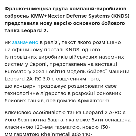
Франко-німецька група компаній-виробників
озброєнь KMW+Nexter Defense Systems (KNDS)
представила нову версію основного бойового
танка Leopard 2.
Як
зазначено
в релізі, текст якого розміщено
на офіційному порталі KNDS, одного
із провідних виробників військових наземних
систем у Європі, представлена на виставці
Eurosatory 2024 новітня модель бойової машини
Leopard 2А-RC 3.0 є свідченням того,
що концерн продовжує розширювати своє
технологічне лідерство в розробці основних
бойових танків, повідомляє АрміяInform.
Ключовою особливістю танка Leopard 2 A-RC є
його безпілотна башта, яка може бути оснащена
класичною 120-мм гарматою, новою 130-
мм гарматою Rheinmetall або 140-