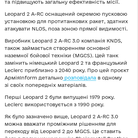
та підвищують загальну ефективність місії.
Leopard 2 A-RC оснащений окремою пусковою
установкою для протитанкових ракет, здатних
атакувати NLOS, поза зоною прямої видимості.
Виробник Leopard 2 A-RC 3.0 компанія KNDS,
також займається створенням основної
наземної бойової техніки (MGCS). Цей танк
замінить німецький Leopard 2 та французький
Leclerc приблизно з 2040 року. Про цей проєкт
АрміяInform детально
розповідала
в одному
зі своїх попередніх матеріалів.
Перші Leopard 2 були випущені 1979 року.
Leclerc використовується з 1990 року.
Як було зазначено вище, Leopard 2 A-RC 3.0
можна вважати проміжним рішенням для
переходу від Leopard 2 до MGCS. Це ставить