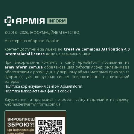
© 2018 - 2026, ІНФОРМАЦІЙНЕ АГЕНТСТВО,
Міністерство оборони України
Контент доступний за ліцензією
Creative Commons Attribution 4.0
International license
якщо не зазначено інше.
При використанні контенту з сайту АрміяInform посилання на
armyinform.com.ua
обов’язкове. Для суб’єктів у сфері онлайн-медіа
обов’язковим є розміщення у першому абзаці матеріалу прямого та
відкритого для пошукових систем гіперпосилання на цитований
матеріал.
Політика користування сайтом АрміяInform
Політика використання файлів cookie
Зауваження та пропозиції по роботі сайту надсилайте на адресу:
webmaster@armyinform.com.ua