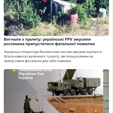
Вигнали з туалету: українські FPV змусили
росіянина припуститися фатальної помилки
Українські оператори безпілотних систем змусили окупанта
бігати навколо вуличного туалету, аж поки росіянин не
припустився фатальної для себе помилки.