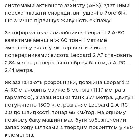
системами активного захисту (APS), здатними
перехоплювати снаряди, випущені в його бік,
що значно підвищує живучість екіпажу.
За інформацією розробників, Leopard 2 A-RC
важитиме менш ніж 60 тонн і матиме
зменшену висоту, як порівняти з його
попередниками: висота Leopard 2 A7 становить
2,64 метра до верхнього обрізу башти, а A-RC —
2,44 метра.
Як зазначають розробники, довжина Leopard 2
A-RC становить майже 8 метрів (11,17 метра з
гарматою), а завширшки танк 3,77 метра. Двигун
потужністю 1500 к. с. розганяє Leopard 2 A-RC
3.0 до швидкості понад 65 км/год. На одному
повному баку машині має бути забезпечений
запас ходу шляхами з твердим покриттям у 460
кілометрів.