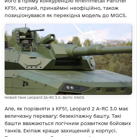
його в пряму конкуренцію Rheinmetall Panther
KF51, котрий, принаймні неофіційно, також
позиціонувався як перехідна модель до MGCS.
Новий танк Leopard 2А-RC 3.0. Фото: KNDS
Але, як порівняти з KF51, Leopard 2 A-RC 3.0 має
величезну перевагу: безекіпажну башту. Такі
башти вважаються логічним розвитком бойових
танків. Екіпаж краще захищений у корпусі.