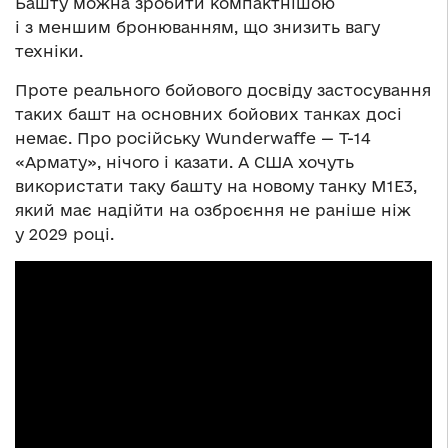
Башту можна зробити компактнішою
і з меншим бронюванням, що знизить вагу
техніки.
Проте реального бойового досвіду застосування
таких башт на основних бойових танках досі
немає. Про російську Wunderwaffe — Т-14
«Армату», нічого і казати. А США хочуть
використати таку башту на новому танку M1E3,
який має надійти на озброєння не раніше ніж
у 2029 році.