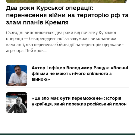
Два роки Курської операції:
перенесення війни на територію рф та
злам планів Кремля
Сьогодні виповнюється два роки від початку Курської
операції — безпрецедентної за задумом і виконанням
кампанії, яка перенесла бойові дії на територію держави-
агресора. Цей крок…
Актор і офіцер Володимир Ращук: «Воєнні
фільми не мають нічого спільного з
війною»
«Це зло має бути переможене»: історія
українця, який пережив російський полон