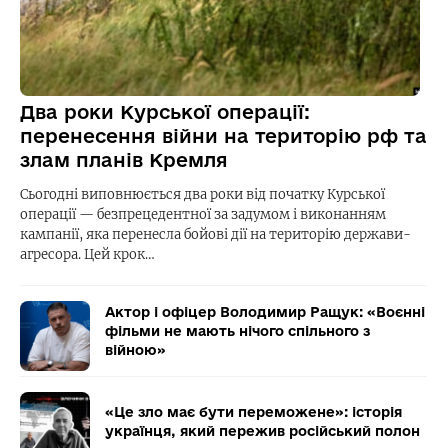
Два роки Курської операції:
перенесення війни на територію рф та
злам планів Кремля
Сьогодні виповнюється два роки від початку Курської
операції — безпрецедентної за задумом і виконанням
кампанії, яка перенесла бойові дії на територію держави-
агресора. Цей крок…
Актор і офіцер Володимир Ращук: «Воєнні
фільми не мають нічого спільного з
війною»
«Це зло має бути переможене»: історія
українця, який пережив російський полон