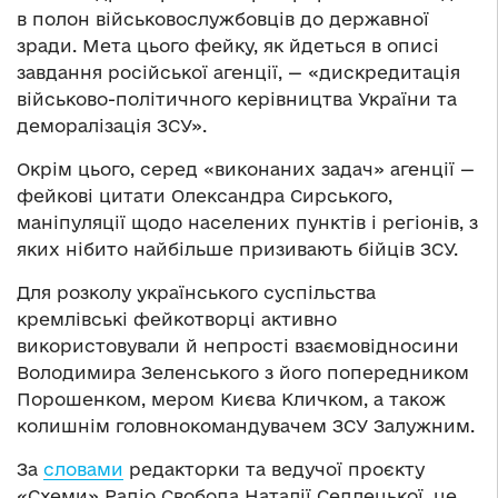
в полон військовослужбовців до державної
зради. Мета цього фейку, як йдеться в описі
завдання російської агенції, — «дискредитація
військово-політичного керівництва України та
деморалізація ЗСУ».
Окрім цього, серед «виконаних задач» агенції —
фейкові цитати Олександра Сирського,
маніпуляції щодо населених пунктів і регіонів, з
яких нібито найбільше призивають бійців ЗСУ.
Для розколу українського суспільства
кремлівські фейкотворці активно
використовували й непрості взаємовідносини
Володимира Зеленського з його попередником
Порошенком, мером Києва Кличком, а також
колишнім головнокомандувачем ЗСУ Залужним.
За
словами
редакторки та ведучої проєкту
«Схеми» Радіо Свобода Наталії Седлецької, це