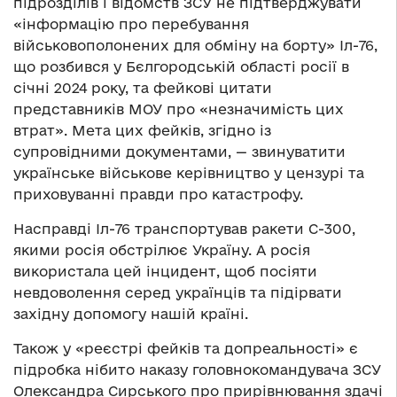
підрозділів і відомств ЗСУ не підтверджувати
«інформацію про перебування
військовополонених для обміну на борту» Іл-76,
що розбився у Бєлгородській області росії в
січні 2024 року, та фейкові цитати
представників МОУ про «незначимість цих
втрат». Мета цих фейків, згідно із
супровідними документами, — звинуватити
українське військове керівництво у цензурі та
приховуванні правди про катастрофу.
Насправді Іл-76 транспортував ракети С-300,
якими росія обстрілює Україну. А росія
використала цей інцидент, щоб посіяти
невдоволення серед українців та підірвати
західну допомогу нашій країні.
Також у «реєстрі фейків та допреальності» є
підробка нібито наказу головнокомандувача ЗСУ
Олександра Сирського про прирівнювання здачі