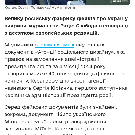
Колаж Сергія Поліщука / АрміяInform
Велику російську фабрику фейків про Україну
викрили журналісти Радіо Свобода в співпраці
з десятком європейських редакцій.
Медійники
отримали витік
внутрішніх
документів «Агенції соціального дизайну», яка
працює на замовлення адміністрації
президента рф та за 4 місяці 2024 року
створила майже 40 тисяч одиниць фейкового
контенту. Куратором діяльності агенції
називають Сергія Кірієнка, першого заступника
керівника адміністрації президента росії.
Серед фейкових документів були знайдені,
зокрема, документ нібито українського
Міністерства оборони: розпорядження
заступника МОУ Н. Калмикової до голів