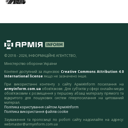
© 2018 - 2026, ІНФОРМАЦІЙНЕ АГЕНТСТВО,
Міністерство оборони України
Контент доступний за ліцензією
Creative Commons Attribution 4.0
International license
якщо не зазначено інше.
При використанні контенту з сайту АрміяInform посилання на
armyinform.com.ua
обов’язкове. Для суб’єктів у сфері онлайн-медіа
обов’язковим є розміщення у першому абзаці матеріалу прямого та
відкритого для пошукових систем гіперпосилання на цитований
матеріал.
Політика користування сайтом АрміяInform
Політика використання файлів cookie
Зауваження та пропозиції по роботі сайту надсилайте на адресу:
webmaster@armyinform.com.ua