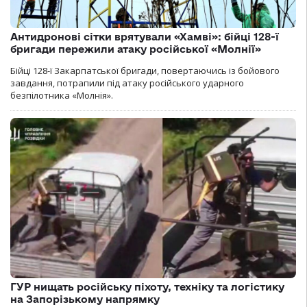
Антидронові сітки врятували «Хамві»: бійці 128-ї
бригади пережили атаку російської «Молнії»
Бійці 128-ї Закарпатської бригади, повертаючись із бойового
завдання, потрапили під атаку російського ударного
безпілотника «Молнія».
ГУР нищать російську піхоту, техніку та логістику
на Запорізькому напрямку