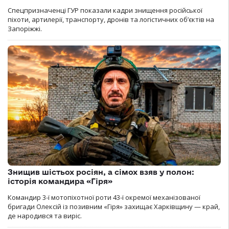
Спецпризначенці ГУР показали кадри знищення російської
піхоти, артилерії, транспорту, дронів та логістичних об’єктів на
Запоріжжі.
Знищив шістьох росіян, а сімох взяв у полон:
історія командира «Гіря»
Командир 3-ї мотопіхотної роти 43-ї окремої механізованої
бригади Олексій із позивним «Гіря» захищає Харківщину — край,
де народився та виріс.