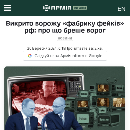
EN
Викрито ворожу «фабрику фейків»
рф: про що бреше ворог
НОВИНИ
20 Вересня 2024, 6:19
Прочитаєте за:
2
хв.
Слідкуйте за АрміяInform в Google