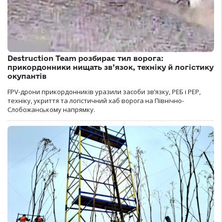
Destruction Team розбирає тил ворога:
прикордонники нищать зв’язок, техніку й логістику
окупантів
FPV-дрони прикордонників уразили засоби зв’язку, РЕБ і РЕР,
техніку, укриття та логістичний хаб ворога на Північно-
Слобожанському напрямку.