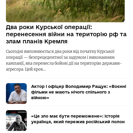
Два роки Курської операції:
перенесення війни на територію рф та
злам планів Кремля
Сьогодні виповнюється два роки від початку Курської
операції — безпрецедентної за задумом і виконанням
кампанії, яка перенесла бойові дії на територію держави-
агресора. Цей крок…
Актор і офіцер Володимир Ращук: «Воєнні
фільми не мають нічого спільного з
війною»
«Це зло має бути переможене»: історія
українця, який пережив російський полон