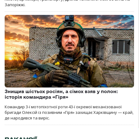
Запоріжжі.
Знищив шістьох росіян, а сімох взяв у полон:
історія командира «Гіря»
Командир 3-ї мотопіхотної роти 43-ї окремої механізованої
бригади Олексій із позивним «Гіря» захищає Харківщину — край,
де народився та виріс.