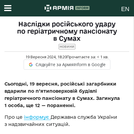
EN
Наслідки російського удару
по геріатричному пансіонату
в Сумах
НОВИНИ
19 Вересня 2024, 18:20
Прочитаєте за:
< 1
хв.
Слідкуйте за АрміяInform в Google
Сьогодні, 19 вересня, російські загарбники
вдарили по п’ятиповерховій будівлі
геріатричного пансіонату в Сумах. Загинула
1 особа, ще 12 — пораненні.
Про це
інформує
Державна служба України
з надзвичайних ситуацій.