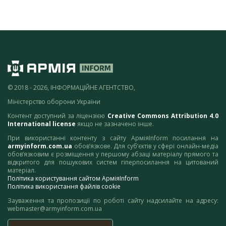
© 2018 - 2026, ІНФОРМАЦІЙНЕ АГЕНТСТВО,
Міністерство оборони України
Контент доступний за ліцензією
Creative Commons Attribution 4.0
International license
якщо не зазначено інше.
При використанні контенту з сайту АрміяInform посилання на
armyinform.com.ua
обов’язкове. Для суб’єктів у сфері онлайн-медіа
обов’язковим є розміщення у першому абзаці матеріалу прямого та
відкритого для пошукових систем гіперпосилання на цитований
матеріал.
Політика користування сайтом АрміяInform
Політика використання файлів cookie
Зауваження та пропозиції по роботі сайту надсилайте на адресу:
webmaster@armyinform.com.ua