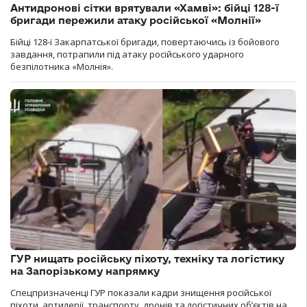
Антидронові сітки врятували «Хамві»: бійці 128-ї
бригади пережили атаку російської «Молнії»
Бійці 128-ї Закарпатської бригади, повертаючись із бойового
завдання, потрапили під атаку російського ударного
безпілотника «Молнія».
ГУР нищать російську піхоту, техніку та логістику
на Запорізькому напрямку
Спецпризначенці ГУР показали кадри знищення російської
піхоти, артилерії, транспорту, дронів та логістичних об’єктів на