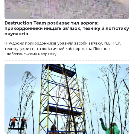
Destruction Team розбирає тил ворога:
прикордонники нищать зв’язок, техніку й логістику
окупантів
FPV-дрони прикордонників уразили засоби зв’язку, РЕБ і РЕР,
техніку, укриття та логістичний хаб ворога на Північно-
Слобожанському напрямку.