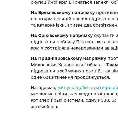
окупаційної армії. Точаться запеклі бої
На Времівському напрямку
противник
на штурм позицій наших підрозділів н
та Катеринівки. Триває два боєзіткнен
На Оріхівському напрямку
окупанти з
підрозділи поблизу П’ятихаток та в н
армія обстріляла некерованими авіац
На Придніпровському напрямку
прот
Миколаївки Херсонської області. Так
підрозділи з займаних позицій, так він
одне боєзіткнення продовжується.
Нагадаємо,
минулої доби втрати росій
українські воїни знешкодили 14 танків
артилерійські системи, одну РСЗВ, 63
автомобілів.