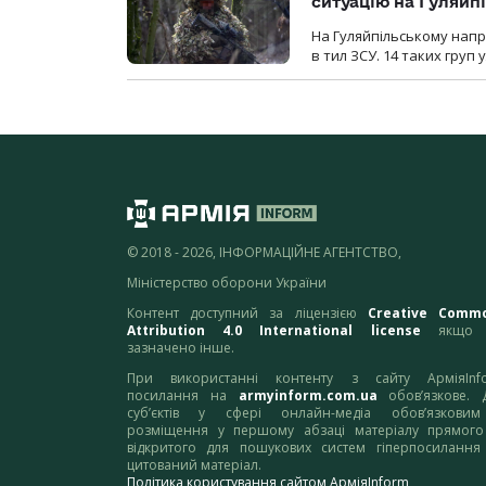
ситуацію на Гуляйп
На Гуляйпільському нап
в тил ЗСУ. 14 таких груп 
© 2018 - 2026, ІНФОРМАЦІЙНЕ АГЕНТСТВО,
Міністерство оборони України
Контент доступний за ліцензією
Creative Comm
Attribution 4.0 International license
якщо 
зазначено інше.
При використанні контенту з сайту АрміяInf
посилання на
armyinform.com.ua
обов’язкове. 
суб’єктів у сфері онлайн-медіа обов’язкови
розміщення у першому абзаці матеріалу прямого
відкритого для пошукових систем гіперпосилання
цитований матеріал.
Політика користування сайтом АрміяInform