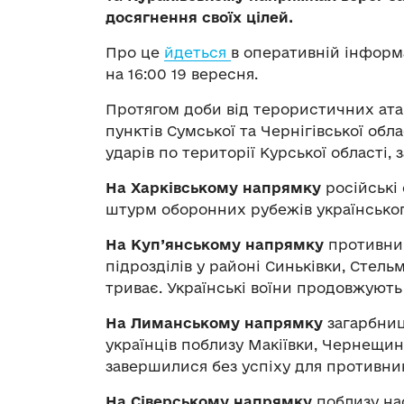
досягнення своїх цілей.
Про це
йдеться
в оперативній інформ
на 16:00 19 вересня.
Протягом доби від терористичних ата
пунктів Сумської та Чернігівської обл
ударів по території Курської області, 
На Харківському напрямку
російські
штурм оборонних рубежів українського
На Куп’янському напрямку
противник
підрозділів у районі Синьківки, Стель
триває. Українські воїни продовжують
На Лиманському напрямку
загарбниць
українців поблизу Макіївки, Чернещини
завершилися без успіху для противник
На Сіверському напрямку
поблизу нас