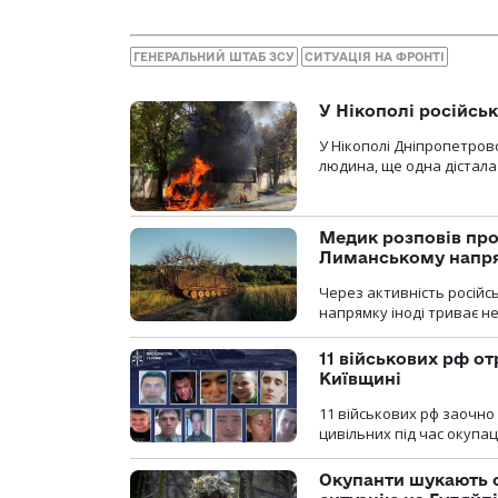
ГЕНЕРАЛЬНИЙ ШТАБ ЗСУ
СИТУАЦІЯ НА ФРОНТІ
У Нікополі російсь
У Нікополі Дніпропетровс
людина, ще одна дістала
Медик розповів про
Лиманському напр
Через активність російс
напрямку іноді триває не
11 військових рф от
Київщині
11 військових рф заочно
цивільних під час окупаці
Окупанти шукають с