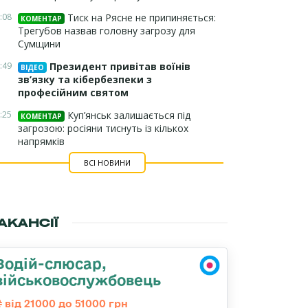
:08
Тиск на Рясне не припиняється:
КОМЕНТАР
Трегубов назвав головну загрозу для
Сумщини
:49
Президент привітав воїнів
ВІДЕО
зв’язку та кібербезпеки з
професійним святом
:25
Куп’янськ залишається під
КОМЕНТАР
загрозою: росіяни тиснуть із кількох
напрямків
ВСІ НОВИНИ
АКАНСІЇ
Водій-слюсар,
військовослужбовець
від 21000 до 51000 грн