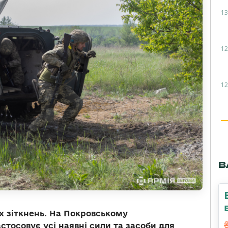
13
12
12
В
их зіткнень. На Покровському
стосовує усі наявні сили та засоби для