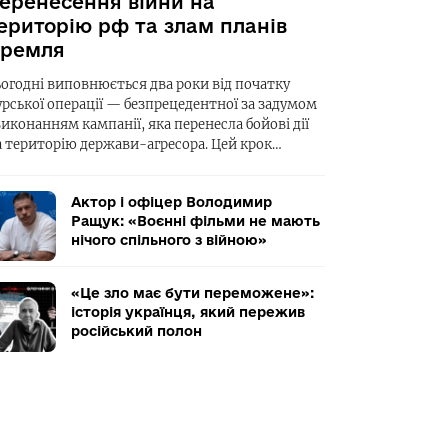
еренесення війни на
ериторію рф та злам планів
ремля
ьогодні виповнюється два роки від початку
урської операції — безпрецедентної за задумом
виконанням кампанії, яка перенесла бойові дії
а територію держави-агресора. Цей крок…
Актор і офіцер Володимир
Ращук: «Воєнні фільми не мають
нічого спільного з війною»
«Це зло має бути переможене»:
історія українця, який пережив
російський полон