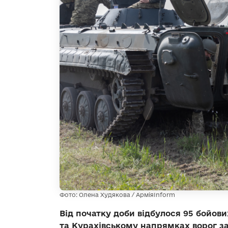
Фото: Олена Худякова / АрміяInform
Від початку доби відбулося 95 бойов
та Курахівському напрямках ворог за