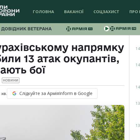
ГОЛОВНА
ВАКАНСІЇ
СОЦЗАХИСТ
ПРО 
ДОВІДНИК ВЕТЕРАНА
урахівському напрямку
14
или 13 атак окупантів,
14
ають бої
НОВИНИ
14
Слідкуйте за АрміяInform в Google
2
хв.
13
13