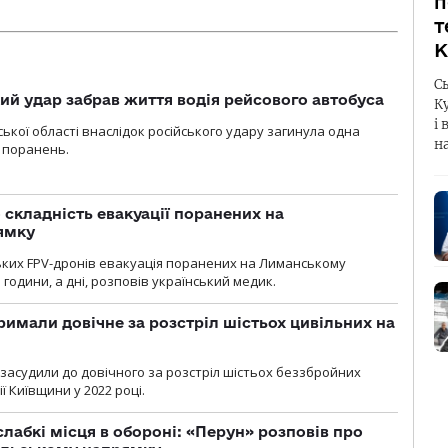
п
т
К
С
кий удар забрав життя водія рейсового автобуса
К
і 
ької області внаслідок російського удару загинула одна
н
 поранень.
 складність евакуації поранених на
ямку
ьких FPV-дронів евакуація поранених на Лиманському
 години, а дні, розповів український медик.
римали довічне за розстріл шістьох цивільних на
 засудили до довічного за розстріл шістьох беззбройних
ї Київщини у 2022 році.
лабкі місця в обороні: «Перун» розповів про