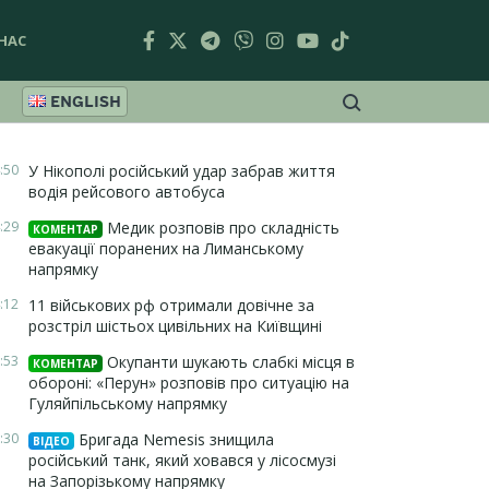
НАС
ENGLISH
:50
У Нікополі російський удар забрав життя
водія рейсового автобуса
:29
Медик розповів про складність
КОМЕНТАР
евакуації поранених на Лиманському
напрямку
:12
11 військових рф отримали довічне за
розстріл шістьох цивільних на Київщині
:53
Окупанти шукають слабкі місця в
КОМЕНТАР
обороні: «Перун» розповів про ситуацію на
Гуляйпільському напрямку
:30
Бригада Nemesis знищила
ВІДЕО
російський танк, який ховався у лісосмузі
на Запорізькому напрямку