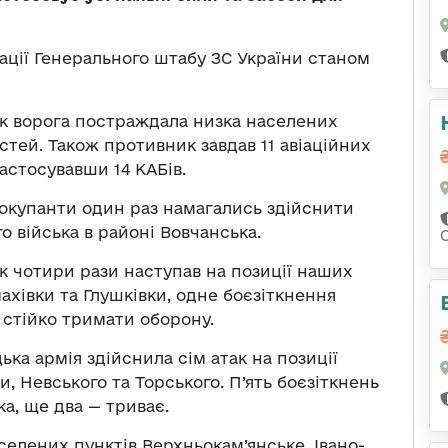
ації Генерального штабу ЗС України станом
к ворога постраждала низка населених
астей. Також противник завдав 11 авіаційних
застосувавши 14 КАБів.
 окупанти один раз намагались здійснити
 війська в районі Вовчанська.
 чотири рази наступав на позиції наших
махівки та Глушківки, одне боєзіткнення
 стійко тримати оборону.
ка армія здійснила сім атак на позиції
, Невського та Торського. П’ять боєзіткнень
а, ще два — триває.
елених пунктів Верхньокам’янське, Івано-