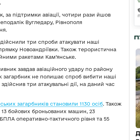
.
, за підтримки авіації, чотири рази йшов
еподалік Вугледару, Рівнополя
ня.
П
дійснили три спроби атакувати наші
апрямку Новоандріївки. Також терористична
ійними ракетами Кам’янське.
ивник завдав авіаційного удару по району
ож загарбник не полишає спроб вибити наші
 здійснив три атакувальні дії, на даний час
ських загарбників становили 1130 осіб
. Також
, 13 бойових броньованих машин, 23
 БПЛА оперативно-тактичного рівня та 55
Д