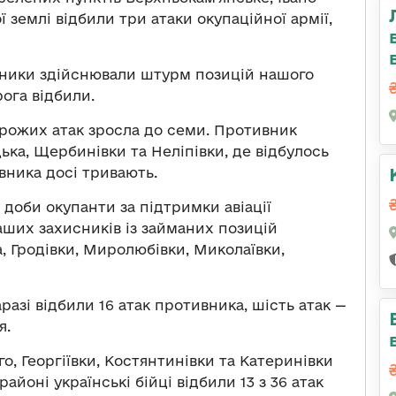
ї землі відбили три атаки окупаційної армії,
ники здійснювали штурм позицій нашого
ога відбили.
орожих атак зросла до семи. Противник
ька, Щербинівки та Неліпівки, де відбулось
вника досі тривають.
 доби окупанти за підтримки авіації
аших захисників із займаних позицій
, Гродівки, Миролюбівки, Миколаївки,
азі відбили 16 атак противника, шість атак —
я.
, Георгіївки, Костянтинівки та Катеринівки
 районі українські бійці відбили 13 з 36 атак