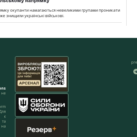
ільському напрямку
рямку окупанти намагаються невеликими групами проникати
уже знищили українські військові.
pr
ons
не
orm
Для
м є
 та
 на