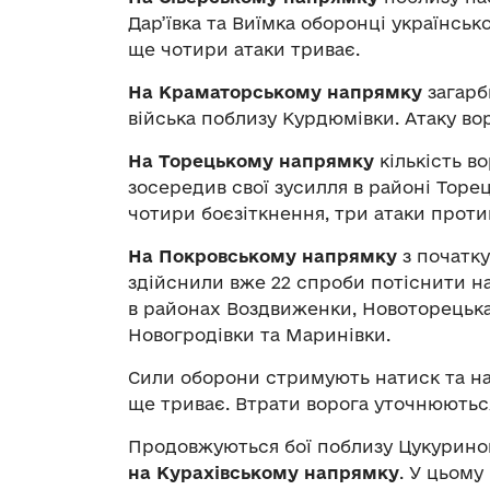
Дар’ївка та Виїмка оборонці українсько
ще чотири атаки триває.
На Краматорському напрямку
загарб
війська поблизу Курдюмівки. Атаку вор
На Торецькому напрямку
кількість в
зосередив свої зусилля в районі Торец
чотири боєзіткнення, три атаки проти
На Покровському напрямку
з початку
здійснили вже 22 спроби потіснити н
в районах Воздвиженки, Новоторецька
Новогродівки та Маринівки.
Сили оборони стримують натиск та нар
ще триває. Втрати ворога уточнюютьс
Продовжуються бої поблизу Цукуриного
на Курахівському напрямку
. У цьому