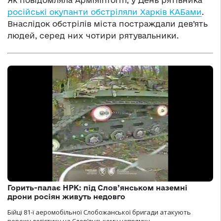
російські окупанти обстріляли Харків КАБами
.
Внаслідок обстрілів міста постраждали дев’ять
людей, серед них чотири рятувальники.
Горить-палає НРК: під Слов’янськом наземні
дрони росіян живуть недовго
Бійці 81-ї аеромобільної Слобожанської бригади атакують
ворожу логістику на Словʼянському напрямку.