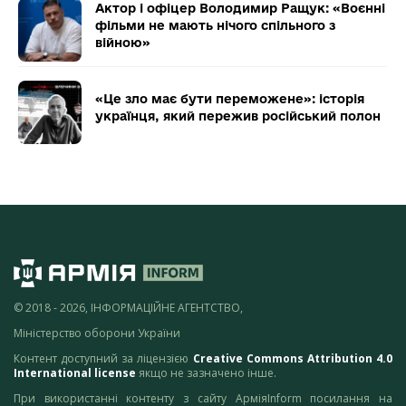
Актор і офіцер Володимир Ращук: «Воєнні
фільми не мають нічого спільного з
війною»
«Це зло має бути переможене»: історія
українця, який пережив російський полон
© 2018 - 2026, ІНФОРМАЦІЙНЕ АГЕНТСТВО,
Міністерство оборони України
Контент доступний за ліцензією
Creative Commons Attribution 4.0
International license
якщо не зазначено інше.
При використанні контенту з сайту АрміяInform посилання на