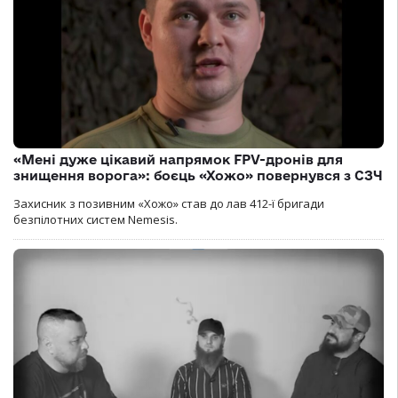
«Мені дуже цікавий напрямок FPV-дронів для
знищення ворога»: боєць «Хожо» повернувся з СЗЧ
Захисник з позивним «Хожо» став до лав 412-ї бригади
безпілотних систем Nemesis.