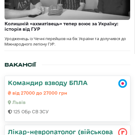
Колишній «ахматівець» тепер воює за Україну:
історія від ГУР
Уродженець із Чечні перейшов на бік України та долучився до
Міжнародного легіону ГУР.
ВАКАНСІЇ
Командир взводу БПЛА
від 27000 до 27000 грн
Львів
125 ОБр СВ ЗСУ
Лікар-невропатолог (військова