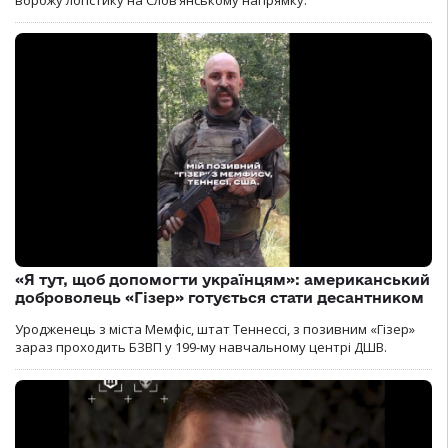
«Я тут, щоб допомогти українцям»: американський
доброволець «Гізер» готується стати десантником
Уродженець з міста Мемфіс, штат Теннессі, з позивним «Гізер»
зараз проходить БЗВП у 199-му навчальному центрі ДШВ.