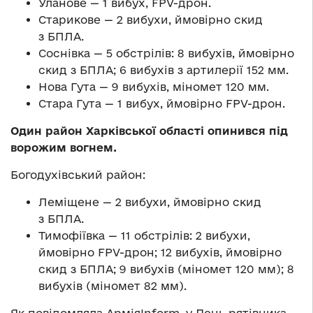
Уланове — 1 вибух, FPV-дрон.
Старикове — 2 вибухи, ймовірно скид
з БПЛА.
Соснівка — 5 обстрілів: 8 вибухів, ймовірно
скид з БПЛА; 6 вибухів з артилерії 152 мм.
Нова Гута — 9 вибухів, міномет 120 мм.
Стара Гута — 1 вибух, ймовірно FPV-дрон.
Один район Харківської області опинився під
ворожим вогнем.
Богодухівський район:
Леміщене — 2 вибухи, ймовірно скид
з БПЛА.
Тимофіївка — 11 обстрілів: 2 вибухи,
ймовірно FPV-дрон; 12 вибухів, ймовірно
скид з БПЛА; 9 вибухів (міномет 120 мм); 8
вибухів (міномет 82 мм).
Як повідомляла АрміяInform, у День рятівника