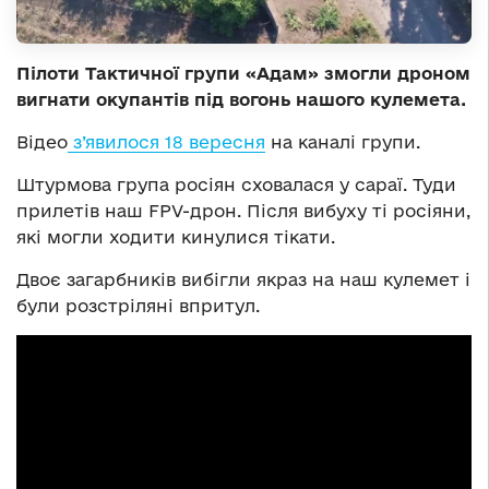
Пілоти Тактичної групи «Адам» змогли дроном
вигнати окупантів під вогонь нашого кулемета.
Відео
з’явилося 18 вересня
на каналі групи.
Штурмова група росіян сховалася у сараї. Туди
прилетів наш FPV-дрон. Після вибуху ті росіяни,
які могли ходити кинулися тікати.
Двоє загарбників вибігли якраз на наш кулемет і
були розстріляні впритул.