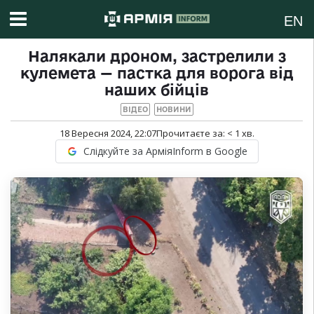
EN
Налякали дроном, застрелили з
кулемета — пастка для ворога від
наших бійців
ВІДЕО
НОВИНИ
18 Вересня 2024, 22:07
Прочитаєте за:
< 1
хв.
Слідкуйте за АрміяInform в Google