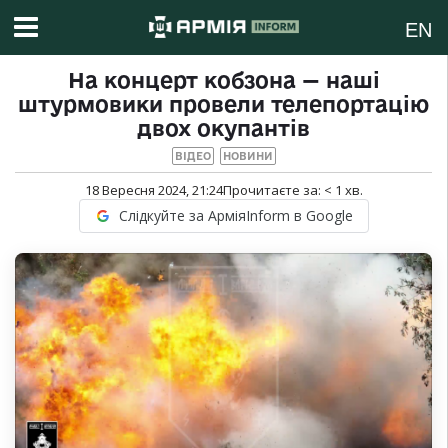
EN
На концерт кобзона — наші
штурмовики провели телепортацію
двох окупантів
ВІДЕО
НОВИНИ
18 Вересня 2024, 21:24
Прочитаєте за:
< 1
хв.
Слідкуйте за АрміяInform в Google