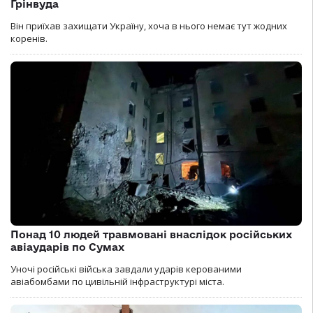
Грінвуда
Він приїхав захищати Україну, хоча в нього немає тут жодних
коренів.
Понад 10 людей травмовані внаслідок російських
авіаударів по Сумах
Уночі російські війська завдали ударів керованими
авіабомбами по цивільній інфраструктурі міста.