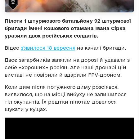
Пілоти 1 штурмового батальйону 92 штурмової
бригади імені кошового отамана Івана Сірка
уразили двох російських солдатів.
Відео
з’явилося 18 вересня
на каналі бригади.
Двоє загарбників залягли на дорозі й удавали з
себе «хороших» росіян. Але наші дронарі цій
виставі не повірили й вдарили FPV-дроном.
Коли дим після потужного диму розсіявся,
виявилося, що на місці вибуху не залишилося
тіл окупантів. Їх рештки пілотам довелося
шукати у кущах.