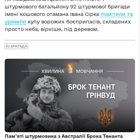
штурмового батальйону 92 штурмової бригади
імені кошового отамана Івана Сірка
помітили та
уразили
купу ворожих боєприпасів, складених
просто неба, вірніше, під деревом.
92 БРИГАДА
Пам’яті штурмовика з Австралії Брока Тенанта