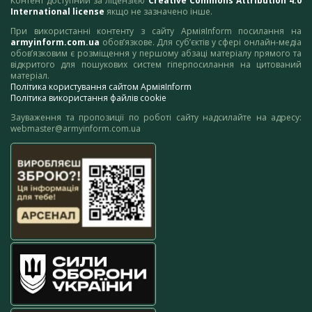
Контент доступний за ліцензією
Creative Commons Attribution 4.0
International license
якщо не зазначено інше.
При використанні контенту з сайту АрміяInform посилання на
armyinform.com.ua
обов’язкове. Для суб’єктів у сфері онлайн-медіа
обов’язковим є розміщення у першому абзаці матеріалу прямого та
відкритого для пошукових систем гіперпосилання на цитований
матеріал.
Політика користування сайтом АрміяInform
Політика використання файлів cookie
Зауваження та пропозиції по роботі сайту надсилайте на адресу:
webmaster@armyinform.com.ua