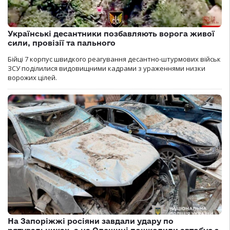
Українські десантники позбавляють ворога живої
сили, провізії та пального
Бійці 7 корпус швидкого реагування десантно-штурмових військ
ЗСУ поділилися видовищними кадрами з ураженнями низки
ворожих цілей.
На Запоріжжі росіяни завдали удару по