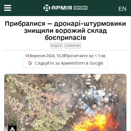
EN
Прибралися — дронарі-штурмовики
знищили ворожий склад
боєприпасів
ВІДЕО
НОВИНИ
14 Вересня 2024, 13:28
Прочитаєте за:
< 1
хв.
Слідкуйте за АрміяInform в Google