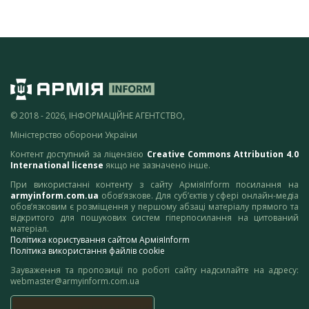
© 2018 - 2026, ІНФОРМАЦІЙНЕ АГЕНТСТВО,
Міністерство оборони України
Контент доступний за ліцензією
Creative Commons Attribution 4.0
International license
якщо не зазначено інше.
При використанні контенту з сайту АрміяInform посилання на
armyinform.com.ua
обов’язкове. Для суб’єктів у сфері онлайн-медіа
обов’язковим є розміщення у першому абзаці матеріалу прямого та
відкритого для пошукових систем гіперпосилання на цитований
матеріал.
Політика користування сайтом АрміяInform
Політика використання файлів cookie
Зауваження та пропозиції по роботі сайту надсилайте на адресу:
webmaster@armyinform.com.ua