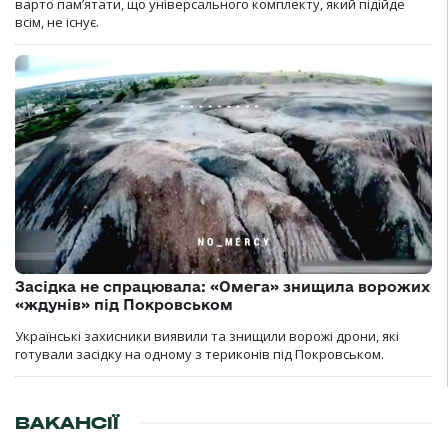
варто пам’ятати, що універсального комплекту, який підійде
всім, не існує.
Засідка не спрацювала: «Омега» знищила ворожих
«ждунів» під Покровськом
Українські захисники виявили та знищили ворожі дрони, які
готували засідку на одному з териконів під Покровськом.
ВАКАНСІЇ