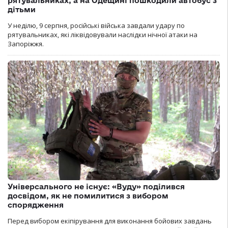
рятувальниках, а на Одещині пошкодили автобус з
дітьми
У неділю, 9 серпня, російські війська завдали удару по
рятувальниках, які ліквідовували наслідки нічної атаки на
Запоріжжя.
Універсального не існує: «Вуду» поділився
досвідом, як не помилитися з вибором
спорядження
Перед вибором екіпірування для виконання бойових завдань