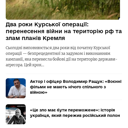
Два роки Курської операції:
перенесення війни на територію рф та
злам планів Кремля
Сьогодні виповнюється два роки від початку Курської
операції — безпрецедентної за задумом і виконанням
кампанії, яка перенесла бойові дії на територію держави-
агресора. Цей крок…
Актор і офіцер Володимир Ращук: «Воєнні
фільми не мають нічого спільного з
війною»
«Це зло має бути переможене»: історія
українця, який пережив російський полон