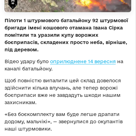
Пілоти 1 штурмового батальйону 92 штурмової
бригади імені кошового отамана Івана Сірка
помітили та уразили купу ворожих
боєприпасів, складених просто неба, вірніше,
під деревом.
Відео удару було
оприлюднене 14 вересня
на
каналі батальйону.
Щоб повністю випалити цей склад довелося
здійснити кілька влучань, але тепер ворожі
боєприпаси вже не завдадуть шкоди нашим
захисникам.
«Без боєкомплекту вам буде легше драпати
додому, мальчікі», — звернулися до окупантів
наші штурмовики.