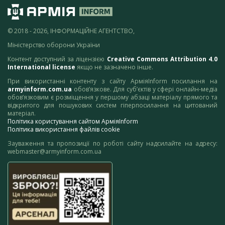
© 2018 - 2026, ІНФОРМАЦІЙНЕ АГЕНТСТВО,
Міністерство оборони України
Контент доступний за ліцензією
Creative Commons Attribution 4.0
International license
якщо не зазначено інше.
При використанні контенту з сайту АрміяInform посилання на
armyinform.com.ua
обов’язкове. Для суб’єктів у сфері онлайн-медіа
обов’язковим є розміщення у першому абзаці матеріалу прямого та
відкритого для пошукових систем гіперпосилання на цитований
матеріал.
Політика користування сайтом АрміяInform
Політика використання файлів cookie
Зауваження та пропозиції по роботі сайту надсилайте на адресу:
webmaster@armyinform.com.ua