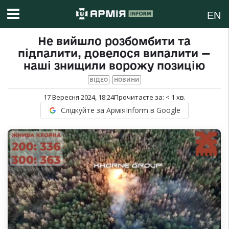
EN
Не вийшло розбомбити та
підпалити, довелося випалити —
наші знищили ворожу позицію
ВІДЕО
НОВИНИ
17 Вересня 2024, 18:24
Прочитаєте за:
< 1
хв.
Слідкуйте за АрміяInform в Google