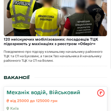
120 неіснуючих мобілізованих: посадовців ТЦК
підозрюють у махінаціях з реєстром «Оберіг»
Повідомлено про підозру колишньому начальнику районного
ТЦК та СП на Буковині, а також Тво начальника й начальнику
районного ТЦК та СП на Волині.
ВАКАНСІЇ
Механік водій, Військовий
від 25000 до 125000 грн
Київ