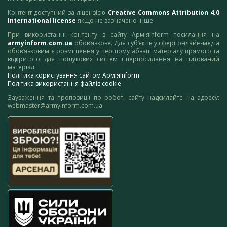
Контент доступний за ліцензією
Creative Commons Attribution 4.0
International license
якщо не зазначено інше.
При використанні контенту з сайту АрміяInform посилання на
armyinform.com.ua
обов’язкове. Для суб’єктів у сфері онлайн-медіа
обов’язковим є розміщення у першому абзаці матеріалу прямого та
відкритого для пошукових систем гіперпосилання на цитований
матеріал.
Політика користування сайтом АрміяInform
Політика використання файлів cookie
Зауваження та пропозиції по роботі сайту надсилайте на адресу:
webmaster@armyinform.com.ua