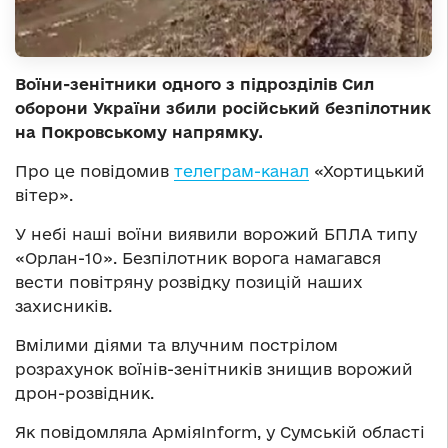
Воїни-зенітники одного з підрозділів Сил
оборони України збили російський безпілотник
на Покровському напрямку.
Про це повідомив
телеграм-канал
«Хортицький
вітер».
У небі наші воїни виявили ворожий БПЛА типу
«Орлан-10». Безпілотник ворога намагався
вести повітряну розвідку позицій наших
захисників.
Вмілими діями та влучним пострілом
розрахунок воїнів-зенітників знищив ворожий
дрон-розвідник.
Як повідомляла АрміяInform, у Сумській області