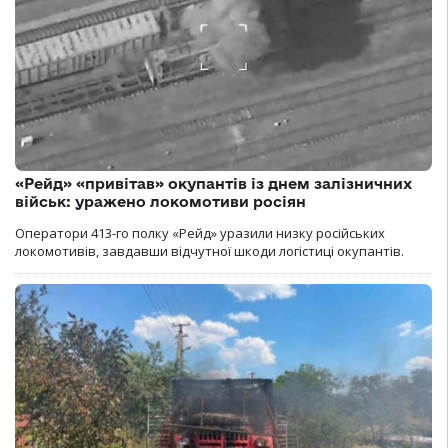
«Рейд» «привітав» окупантів із днем залізничних
військ: уражено локомотиви росіян
Оператори 413-го полку «Рейд» уразили низку російських
локомотивів, завдавши відчутної шкоди логістиці окупантів.