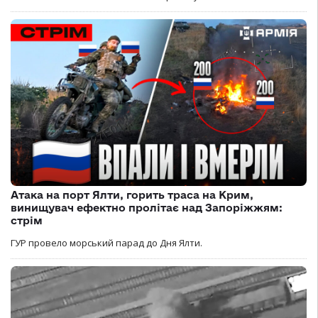
Атака на порт Ялти, горить траса на Крим,
винищувач ефектно пролітає над Запоріжжям:
стрім
ГУР провело морський парад до Дня Ялти.