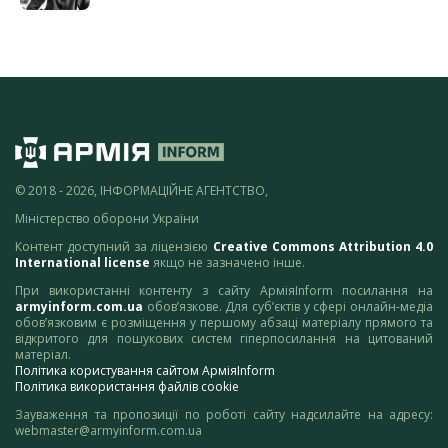
© 2018 - 2026, ІНФОРМАЦІЙНЕ АГЕНТСТВО,
Міністерство оборони України
Контент доступний за ліцензією
Creative Commons Attribution 4.0
International license
якщо не зазначено інше.
При використанні контенту з сайту АрміяInform посилання на
armyinform.com.ua
обов’язкове. Для суб’єктів у сфері онлайн-медіа
обов’язковим є розміщення у першому абзаці матеріалу прямого та
відкритого для пошукових систем гіперпосилання на цитований
матеріал.
Політика користування сайтом АрміяInform
Політика використання файлів cookie
Зауваження та пропозиції по роботі сайту надсилайте на адресу:
webmaster@armyinform.com.ua