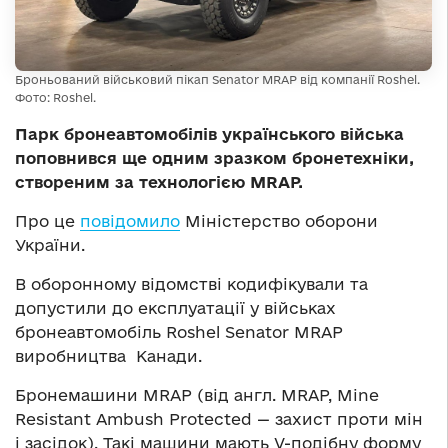
Броньований військовий пікап Senator MRAP від компанії Roshel.
Фото: Roshel.
Парк бронеавтомобілів українського війська
поповнився ще одним зразком бронетехніки,
створеним за технологією MRAP.
Про це
повідомило
Міністерство оборони
України.
В оборонному відомстві кодифікували та
допустили до експлуатації у військах
бронеавтомобіль Roshel Senator MRAP
виробництва Канади.
Бронемашини MRAP (від англ. MRAP, Mine
Resistant Ambush Protected — захист проти мін
і засідок). Такі машини мають V-подібну форму