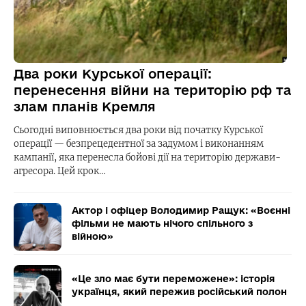
Два роки Курської операції:
перенесення війни на територію рф та
злам планів Кремля
Сьогодні виповнюється два роки від початку Курської
операції — безпрецедентної за задумом і виконанням
кампанії, яка перенесла бойові дії на територію держави-
агресора. Цей крок…
Актор і офіцер Володимир Ращук: «Воєнні
фільми не мають нічого спільного з
війною»
«Це зло має бути переможене»: історія
українця, який пережив російський полон