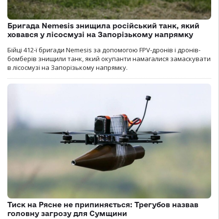
Бригада Nemesis знищила російський танк, який
ховався у лісосмузі на Запорізькому напрямку
Бійці 412-ї бригади Nemesis за допомогою FPV-дронів і дронів-
бомберів знищили танк, який окупанти намагалися замаскувати
в лісосмузі на Запорізькому напрямку.
Тиск на Рясне не припиняється: Трегубов назвав
головну загрозу для Сумщини