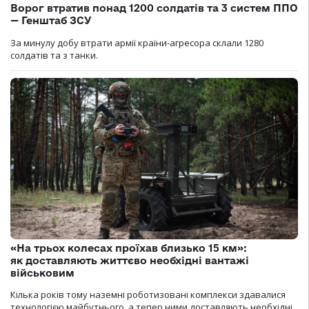
Ворог втратив понад 1200 солдатів та 3 систем ППО
— Генштаб ЗСУ
За минулу добу втрати армії країни-агресора склали 1280
солдатів та з танки.
«На трьох колесах проїхав близько 15 км»:
як доставляють життєво необхідні вантажі
військовим
Кілька років тому наземні роботизовані комплекси здавалися
технологією майбутнього, а тепер ними доставляють необхідні