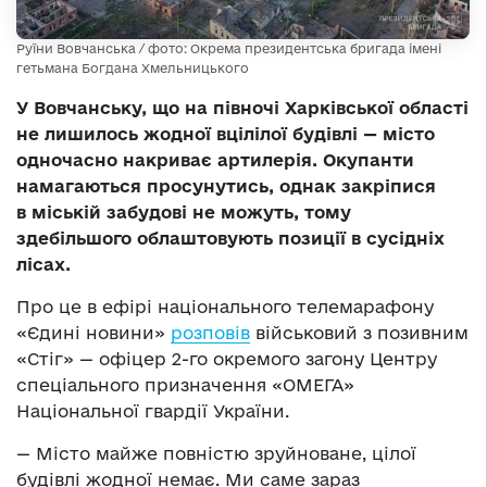
Руїни Вовчанська / фото: Окрема президентська бригада імені
гетьмана Богдана Хмельницького
У Вовчанську, що на півночі Харківської області
не лишилось жодної вцілілої будівлі — місто
одночасно накриває артилерія. Окупанти
намагаються просунутись, однак закріпися
в міській забудові не можуть, тому
здебільшого облаштовують позиції в сусідніх
лісах.
Про це в ефірі національного телемарафону
«Єдині новини»
розповів
військовий з позивним
«Стіг» — офіцер 2-го окремого загону Центру
спеціального призначення «ОМЕГА»
Національної гвардії України.
— Місто майже повністю зруйноване, цілої
будівлі жодної немає. Ми саме зараз