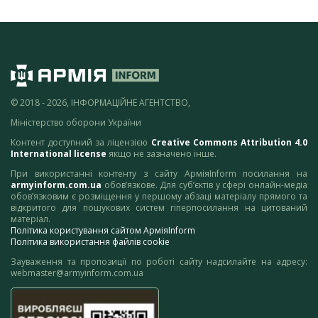
© 2018 - 2026, ІНФОРМАЦІЙНЕ АГЕНТСТВО,
Міністерство оборони України
Контент доступний за ліцензією
Creative Commons Attribution 4.0
International license
якщо не зазначено інше.
При використанні контенту з сайту АрміяInform посилання на
armyinform.com.ua
обов’язкове. Для суб’єктів у сфері онлайн-медіа
обов’язковим є розміщення у першому абзаці матеріалу прямого та
відкритого для пошукових систем гіперпосилання на цитований
матеріал.
Політика користування сайтом АрміяInform
Політика використання файлів cookie
Зауваження та пропозиції по роботі сайту надсилайте на адресу:
webmaster@armyinform.com.ua