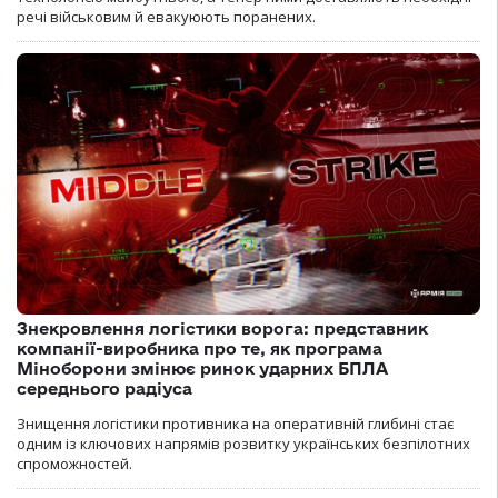
речі військовим й евакуюють поранених.
Знекровлення логістики ворога: представник
компанії-виробника про те, як програма
Міноборони змінює ринок ударних БПЛА
середнього радіуса
Знищення логістики противника на оперативній глибині стає
одним із ключових напрямів розвитку українських безпілотних
спроможностей.