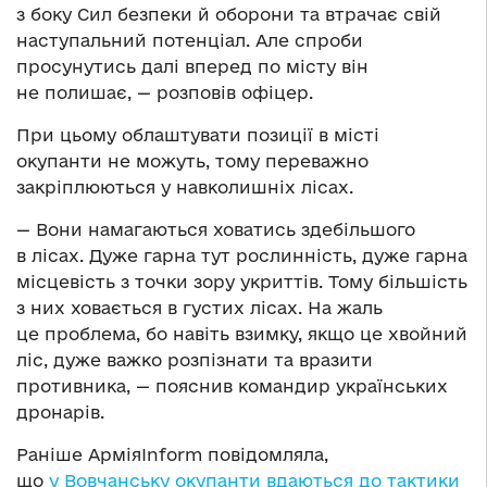
з боку Сил безпеки й оборони та втрачає свій
наступальний потенціал. Але спроби
просунутись далі вперед по місту він
не полишає, — розповів офіцер.
При цьому облаштувати позиції в місті
окупанти не можуть, тому переважно
закріплюються у навколишніх лісах.
— Вони намагаються ховатись здебільшого
в лісах. Дуже гарна тут рослинність, дуже гарна
місцевість з точки зору укриттів. Тому більшість
з них ховається в густих лісах. На жаль
це проблема, бо навіть взимку, якщо це хвойний
ліс, дуже важко розпізнати та вразити
противника, — пояснив командир українських
дронарів.
Раніше АрміяInform повідомляла,
що
у Вовчанську окупанти вдаються до тактики