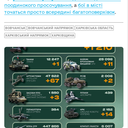
поодинокого просочування
, а
бої в місті
точаться просто всередині багатоповерхівок
.
ВОВЧАНСЬК
ВОВЧАНСЬКИЙ НАПРЯМОК
ХАРКІВСЬКА ОБЛАСТЬ
ХАРКІВСЬКИЙ НАПРЯМОК
ХАРКІВЩИНА