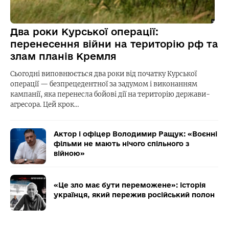
Два роки Курської операції:
перенесення війни на територію рф та
злам планів Кремля
Сьогодні виповнюється два роки від початку Курської
операції — безпрецедентної за задумом і виконанням
кампанії, яка перенесла бойові дії на територію держави-
агресора. Цей крок…
Актор і офіцер Володимир Ращук: «Воєнні
фільми не мають нічого спільного з
війною»
«Це зло має бути переможене»: історія
українця, який пережив російський полон