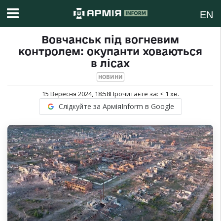
EN
Вовчанськ під вогневим
контролем: окупанти ховаються
в лісах
НОВИНИ
15 Вересня 2024, 18:58
Прочитаєте за:
< 1
хв.
Слідкуйте за АрміяInform в Google