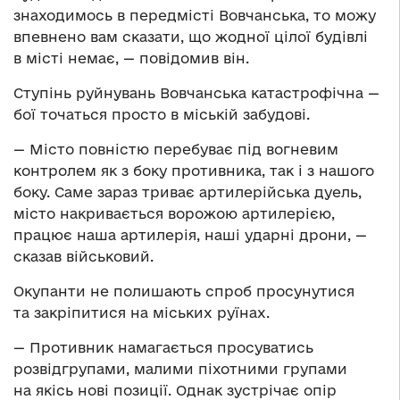
знаходимось в передмісті Вовчанська, то можу
впевнено вам сказати, що жодної цілої будівлі
в місті немає, — повідомив він.
Ступінь руйнувань Вовчанська катастрофічна —
бої точаться просто в міській забудові.
— Місто повністю перебуває під вогневим
контролем як з боку противника, так і з нашого
боку. Саме зараз триває артилерійська дуель,
місто накривається ворожою артилерією,
працює наша артилерія, наші ударні дрони, —
сказав військовий.
Окупанти не полишають спроб просунутися
та закріпитися на міських руїнах.
— Противник намагається просуватись
розвідгрупами, малими піхотними групами
на якісь нові позиції. Однак зустрічає опір