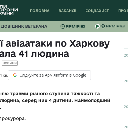
ГОЛОВНА
ВАКАНСІЇ
СОЦЗАХИСТ
ПРО 
ДОВІДНИК ВЕТЕРАНА
 авіаатаки по Харкову
ала 41 людина
20
НОВИНИ
Слідкуйте за АрміяInform в Google
 1
хв.
20
ділю травми різного ступеня тяжкості та
1 людина, серед них 4 дитини. Наймолодший
20
.
прокурора.
20