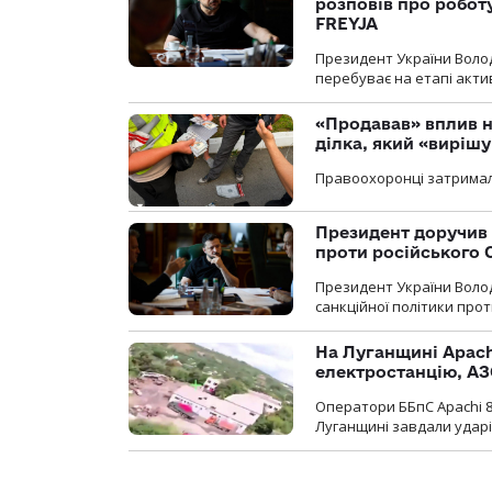
розповів про робот
FREYJA
Президент України Воло
перебуває на етапі актив
«Продавав» вплив н
ділка, який «виріш
Правоохоронці затримал
Президент доручив 
проти російського
Президент України Воло
санкційної політики проти
На Луганщині Apach
електростанцію, АЗ
Оператори ББпС Apachi 8
Луганщині завдали ударів