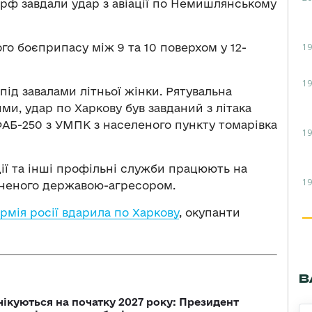
и рф завдали удар з авіації по Немишлянському
19
го боєприпасу між 9 та 10 поверхом у 12-
19
під завалами літньої жінки. Рятувальна
ми, удар по Харкову був завданий з літака
АБ-250 з УМПК з населеного пункту томарівка
19
ції та інші профільні служби працюють на
19
чиненого державою-агресором.
рмія росії вдарила по Харкову
, окупанти
В
чікуються на початку 2027 року: Президент