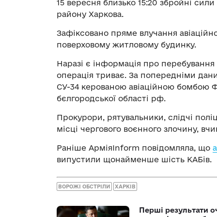
15 вересня близько 15:20 збройні сил
району Харкова.
Зафіксовано пряме влучання авіаційно
поверховому житловому будинку.
Наразі є інформація про перебування 
операція триває. За попередніми дани
СУ-34 керованою авіаційною бомбою Ф
бєлгородської області рф.
Прокурори, рятувальники, слідчі полі
місці чергового воєнного злочину, в
Раніше АрміяInform повідомляла, що
а
випустили щонайменше шість КАБів.
ВОРОЖІ ОБСТРІЛИ
ХАРКІВ
Перші результати о