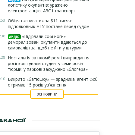
логістику окупантів: уражено
електростанцію, АЗС і транспорт
:53
Обіцяв «списати» за $11 тисяч:
підполковник НГУ постане перед судом
:36
«Підірвали собі ноги» —
АУДІО
деморалізовані окупанти вдаються до
самокаліцтва, щоб не йти у штурми
:28
Ностальгія за пломбіром і виправдання
росії коштували студенту семи років
тюрми: у Харкові засуджено «блогера»
:10
Викрито «батюшку» — зрадника: агент фсб
отримав 15 років ув’язнення
ВСІ НОВИНИ
АКАНСІЇ