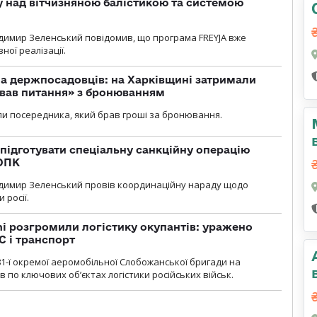
у над вітчизняною балістикою та системою
димир Зеленський повідомив, що програма FREYJA вже
ної реалізації.
а держпосадовців: на Харківщині затримали
ував питання» з бронюванням
и посередника, який брав гроші за бронювання.
підготувати спеціальну санкційну операцію
 ОПК
димир Зеленський провів координаційну нараду щодо
 росії.
i розгромили логістику окупантів: уражено
С і транспорт
1-ї окремої аеромобільної Слобожанської бригади на
 по ключових об’єктах логістики російських військ.