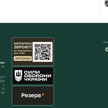
pr
ons
не
orm
Для
м є
 та
 на