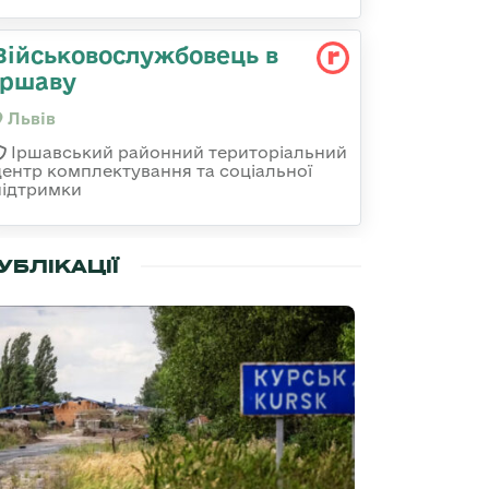
Військовослужбовець в
Іршаву
Львів
Іршавський районний територіальний
центр комплектування та соціальної
підтримки
УБЛІКАЦІЇ