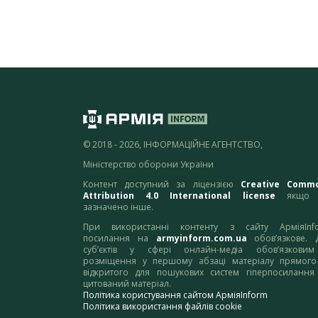
© 2018 - 2026, ІНФОРМАЦІЙНЕ АГЕНТСТВО,
Міністерство оборони України
Контент доступний за ліцензією
Creative Comm
Attribution 4.0 International license
якщо 
зазначено інше.
При використанні контенту з сайту АрміяInf
посилання на
armyinform.com.ua
обов’язкове. 
суб’єктів у сфері онлайн-медіа обов’язкови
розміщення у першому абзаці матеріалу прямого
відкритого для пошукових систем гіперпосилання
цитований матеріал.
Політика користування сайтом АрміяInform
Політика використання файлів cookie