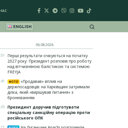
НАС
ENGLISH
06.08.2026
:51
Перші результати очікуються на початку
2027 року: Президент розповів про роботу
над вітчизняною балістикою та системою
FREYJA
:41
«Продавав» вплив на
ФОТО
держпосадовців: на Харківщині затримали
ділка, який «вирішував питання» з
бронюванням
:25
Президент доручив підготувати
спеціальну санкційну операцію проти
російського ОПК
:11
На Луганщині Apachi розгромили
ВІДЕО