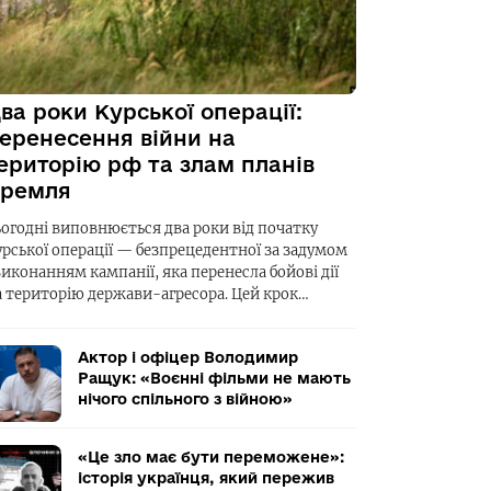
ва роки Курської операції:
еренесення війни на
ериторію рф та злам планів
ремля
ьогодні виповнюється два роки від початку
урської операції — безпрецедентної за задумом
виконанням кампанії, яка перенесла бойові дії
а територію держави-агресора. Цей крок…
Актор і офіцер Володимир
Ращук: «Воєнні фільми не мають
нічого спільного з війною»
«Це зло має бути переможене»:
історія українця, який пережив