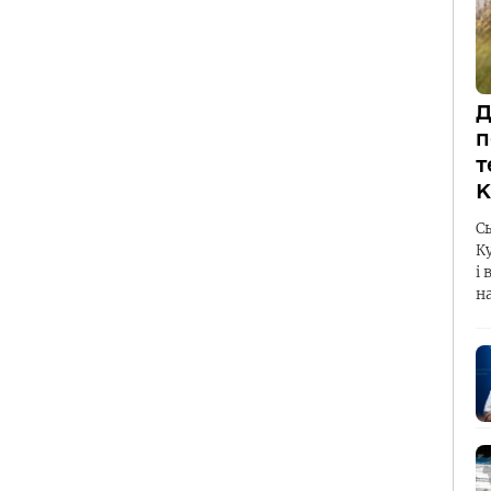
Д
п
т
К
С
К
і 
н