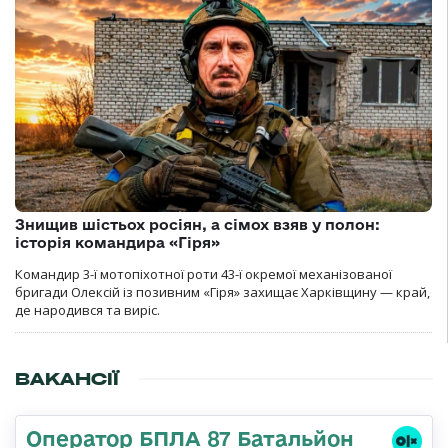
Знищив шістьох росіян, а сімох взяв у полон:
історія командира «Гіря»
Командир 3-ї мотопіхотної роти 43-ї окремої механізованої
бригади Олексій із позивним «Гіря» захищає Харківщину — край,
де народився та виріс.
ВАКАНСІЇ
Оператор БПЛА 87 Батальйон