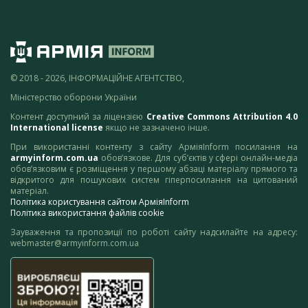
© 2018 - 2026, ІНФОРМАЦІЙНЕ АГЕНТСТВО,
Міністерство оборони України
Контент доступний за ліцензією
Creative Commons Attribution 4.0
International license
якщо не зазначено інше.
При використанні контенту з сайту АрміяInform посилання на
armyinform.com.ua
обов’язкове. Для суб’єктів у сфері онлайн-медіа
обов’язковим є розміщення у першому абзаці матеріалу прямого та
відкритого для пошукових систем гіперпосилання на цитований
матеріал.
Політика користування сайтом АрміяInform
Політика використання файлів cookie
Зауваження та пропозиції по роботі сайту надсилайте на адресу:
webmaster@armyinform.com.ua