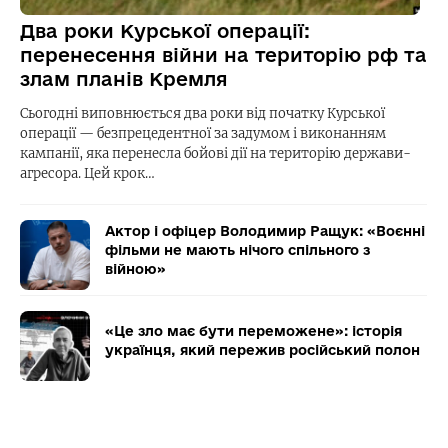
Два роки Курської операції:
перенесення війни на територію рф та
злам планів Кремля
Сьогодні виповнюється два роки від початку Курської
операції — безпрецедентної за задумом і виконанням
кампанії, яка перенесла бойові дії на територію держави-
агресора. Цей крок…
Актор і офіцер Володимир Ращук: «Воєнні
фільми не мають нічого спільного з
війною»
«Це зло має бути переможене»: історія
українця, який пережив російський полон