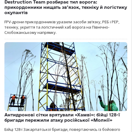
Destruction Team розбирає тил ворога:
прикордонники нищать зв’язок, техніку й логістику
окупантів
FPV-дрони прикордонників уразили засоби зв’язку, РЕБ і РЕР,
техніку, укриття та логістичний хаб ворога на Північно-
Слобожанському напрямку.
Антидронові сітки врятували «Хамві»: бійці 128-ї
бригади пережили атаку російської «Молнії»
Бійці 128-ї Закарпатської бригади, повертаючись із бойового