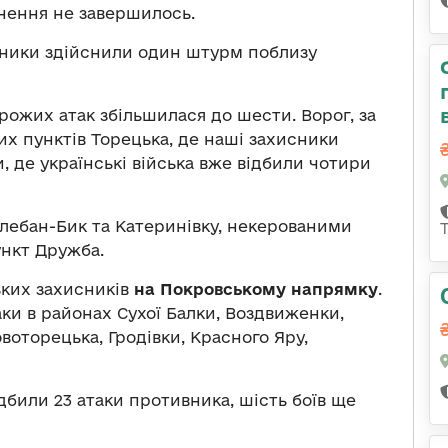
кнення не завершилось.
ники здійснили один штурм поблизу
орожих атак збільшилася до шести. Ворог, за
них пунктів Торецька, де наші захисники
и, де українські війська вже відбили чотири
Клебан-Бик та Катеринівку, некерованими
нкт Дружба.
ьких захисників
на Покровському напрямку
.
ки в районах Сухої Балки, Воздвиженки,
воторецька, Гродівки, Красного Яру,
били 23 атаки противника, шість боїв ще