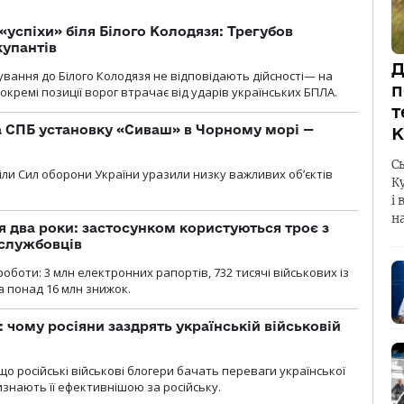
«успіхи» біля Білого Колодязя: Трегубов
купантів
Д
сування до Білого Колодязя не відповідають дійсності— на
п
кремі позиції ворог втрачає від ударів українських БПЛА.
т
 СПБ установку «Сиваш» в Чорному морі —
К
С
діли Сил оборони України уразили низку важливих об’єктів
К
і 
н
 два роки: застосунком користуються троє з
ослужбовців
роботи: 3 млн електронних рапортів, 732 тисячі військових із
 понад 16 млн знижок.
: чому росіяни заздрять українській військовій
що російські військові блогери бачать переваги української
изнають її ефективнішою за російську.