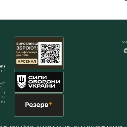
pr
ons
не
orm
Для
м є
 та
 на
 на