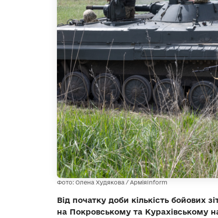
Фото: Олена Худякова / АрміяInform
Від початку доби кількість бойових з
на Покровському та Курахівському н