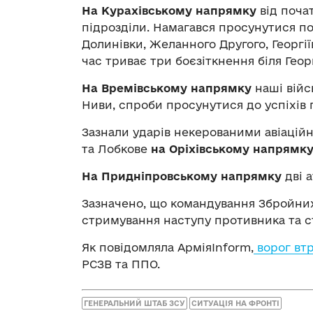
На Курахівському напрямку
від почат
підрозділи. Намагався просунутися по
Долинівки, Желанного Другого, Георгії
час триває три боєзіткнення біля Геор
На Времівському напрямку
наші війсь
Ниви, спроби просунутися до успіхів
Зазнали ударів некерованими авіацій
та Лобкове
на Оріхівському напрямку
На Придніпровському напрямку
дві а
Зазначено, що командування Збройних 
стримування наступу противника та ст
Як повідомляла АрміяInform,
ворог вт
РСЗВ та ППО.
ГЕНЕРАЛЬНИЙ ШТАБ ЗСУ
СИТУАЦІЯ НА ФРОНТІ