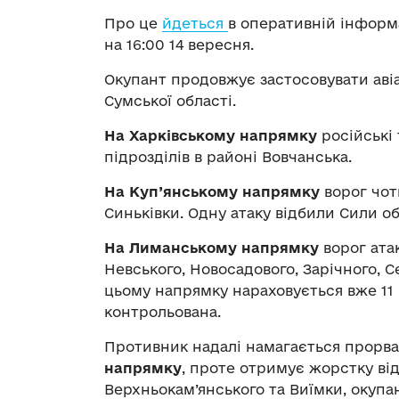
Про це
йдеться
в оперативній інформ
на 16:00 14 вересня.
Окупант продовжує застосовувати аві
Сумської області.
На Харківському напрямку
російські
підрозділів в районі Вовчанська.
На Куп’янському напрямку
ворог чот
Синьківки. Одну атаку відбили Сили о
На Лиманському напрямку
ворог ата
Невського, Новосадового, Зарічного, С
цьому напрямку нараховується вже 11 
контрольована.
Противник надалі намагається прорв
напрямку
, проте отримує жорстку від
Верхньокам’янського та Виїмки, окупа