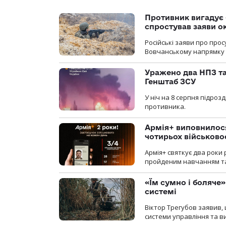
Противник вигадує 
спростував заяви о
Російські заяви про про
Вовчанському напрямку о
Уражено два НПЗ та
Генштаб ЗСУ
У ніч на 8 серпня підроз
противника.
Армія+ виповнилося
чотирьох військов
Армія+ святкує два роки 
пройденим навчанням та
«Їм сумно і боляче»
системі
Віктор Трегубов заявив, 
системи управління та в