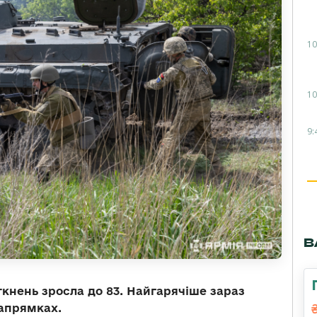
10
10
9:
В
іткнень зросла до 83. Найгарячіше зараз
апрямках.