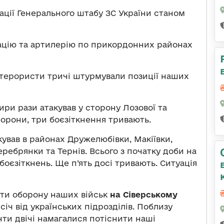
ації Генерального штабу ЗС України станом
ацію та артилерію по прикордонних районах
 терористи тричі штурмували позиції наших
ири рази атакував у сторону Лозової та
борони, три боєзіткнення тривають.
кував в районах Дружелюбівки, Макіївки,
еребрянки та Тернів. Всього з початку доби на
боєзіткнень. Ще п’ять досі тривають. Ситуація
ати оборону наших військ
на Сіверському
січ від українських підрозділів. Поблизу
нти двічі намагалися потіснити наші