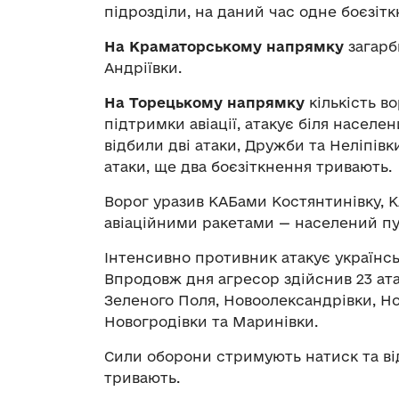
підрозділи, на даний час одне боєзіт
На Краматорському напрямку
загарб
Андріївки.
На Торецькому напрямку
кількість в
підтримки авіації, атакує біля населе
відбили дві атаки, Дружби та Неліпівк
атаки, ще два боєзіткнення тривають.
Ворог уразив КАБами Костянтинівку, 
авіаційними ракетами — населений пу
Інтенсивно противник атакує українс
Впродовж дня агресор здійснив 23 ата
Зеленого Поля, Новоолександрівки, Но
Новогродівки та Маринівки.
Сили оборони стримують натиск та від
тривають.