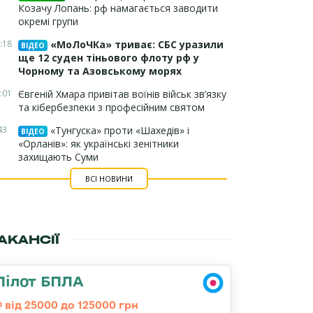
Козачу Лопань: рф намагається заводити
окремі групи
:18
«МоЛоЧКа» триває: СБС уразили
ВІДЕО
ще 12 суден тіньового флоту рф у
Чорному та Азовському морях
:01
Євгеній Хмара привітав воїнів військ зв’язку
та кібербезпеки з професійним святом
43
«Тунгуска» проти «Шахедів» і
ВІДЕО
«Орланів»: як українські зенітники
захищають Суми
ВСІ НОВИНИ
АКАНСІЇ
Пілот БПЛА
від 25000 до 125000 грн