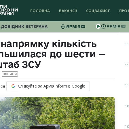
ГОЛОВНА
ВАКАНСІЇ
СОЦЗАХИСТ
ПРО 
ДОВІДНИК ВЕТЕРАНА
напрямку кількість
11
ільшилася до шести —
штаб ЗСУ
11
НОВИНИ
11
Слідкуйте за АрміяInform в Google
2
хв.
10
10