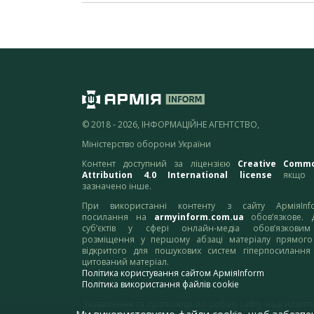
© 2018 - 2026, ІНФОРМАЦІЙНЕ АГЕНТСТВО,
Міністерство оборони України
Контент доступний за ліцензією
Creative Comm
Attribution 4.0 International license
якщо 
зазначено інше.
При використанні контенту з сайту АрміяInf
посилання на
armyinform.com.ua
обов’язкове. 
суб’єктів у сфері онлайн-медіа обов’язкови
розміщення у першому абзаці матеріалу прямого
відкритого для пошукових систем гіперпосилання
цитований матеріал.
Політика користування сайтом АрміяInform
Політика використання файлів cookie
Зауваження та пропозиції по роботі сайту надсилайте