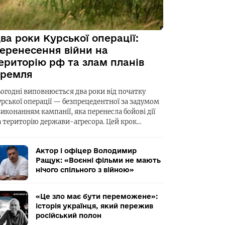
ва роки Курської операції:
еренесення війни на
ериторію рф та злам планів
ремля
ьогодні виповнюється два роки від початку
урської операції — безпрецедентної за задумом
виконанням кампанії, яка перенесла бойові дії
а територію держави-агресора. Цей крок…
Актор і офіцер Володимир
Ращук: «Воєнні фільми не мають
нічого спільного з війною»
«Це зло має бути переможене»:
історія українця, який пережив
російський полон