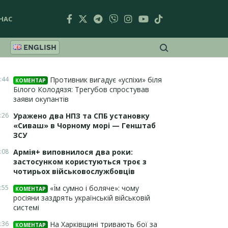
НАС
ENGLISH
:44
Противник вигадує «успіхи» біля
КОМЕНТАР
Білого Колодязя: Трегубов спростував
заяви окупантів
:26
Уражено два НПЗ та СПБ установку
«Сиваш» в Чорному морі — Генштаб
ЗСУ
:08
Армія+ виповнилося два роки:
застосунком користуються троє з
чотирьох військовослужбовців
:55
«Їм сумно і боляче»: чому
КОМЕНТАР
росіяни заздрять українській військовій
системі
:36
На Харківщині тривають бої за
КОМЕНТАР