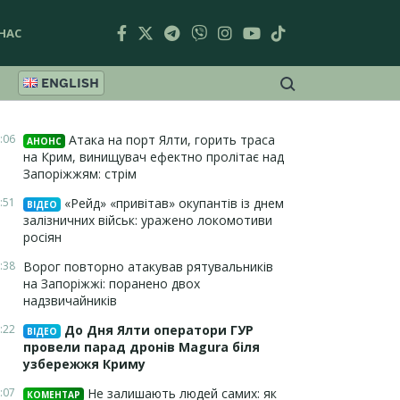
НАС
ENGLISH
:06
Атака на порт Ялти, горить траса
АНОНС
на Крим, винищувач ефектно пролітає над
Запоріжжям: стрім
:51
«Рейд» «привітав» окупантів із днем
ВІДЕО
залізничних військ: уражено локомотиви
росіян
:38
Ворог повторно атакував рятувальників
на Запоріжжі: поранено двох
надзвичайників
:22
До Дня Ялти оператори ГУР
ВІДЕО
провели парад дронів Magura біля
узбережжя Криму
:07
Не залишають людей самих: як
КОМЕНТАР