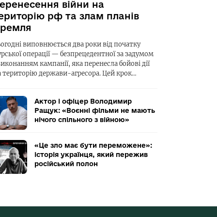
еренесення війни на
ериторію рф та злам планів
ремля
ьогодні виповнюється два роки від початку
урської операції — безпрецедентної за задумом
виконанням кампанії, яка перенесла бойові дії
а територію держави-агресора. Цей крок…
Актор і офіцер Володимир
Ращук: «Воєнні фільми не мають
нічого спільного з війною»
«Це зло має бути переможене»:
історія українця, який пережив
російський полон