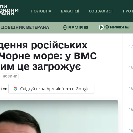
ГОЛОВНА
ВАКАНСІЇ
СОЦЗАХИСТ
ПРО 
ДОВІДНИК ВЕТЕРАНА
дення російських
17
 Чорне море: у ВМС
чим це загрожує
16
НОВИНИ
16
Слідкуйте за АрміяInform в Google
 1
хв.
16
16