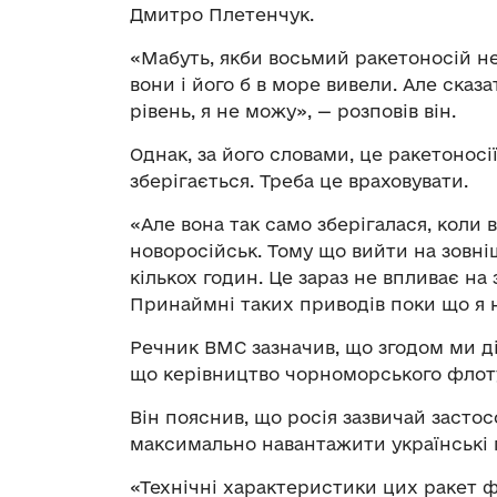
Дмитро Плетенчук.
«Мабуть, якби восьмий ракетоносій не
вони і його б в море вивели. Але сказ
рівень, я не можу», — розповів він.
Однак, за його словами, це ракетоносі
зберігається. Треба це враховувати.
«Але вона так само зберігалася, коли
новоросійськ. Тому що вийти на зовні
кількох годин. Це зараз не впливає на 
Принаймні таких приводів поки що я 
Речник ВМС зазначив, що згодом ми д
що керівництво чорноморського флоту
Він пояснив, що росія зазвичай застос
максимально навантажити українські 
«Технічні характеристики цих ракет ф