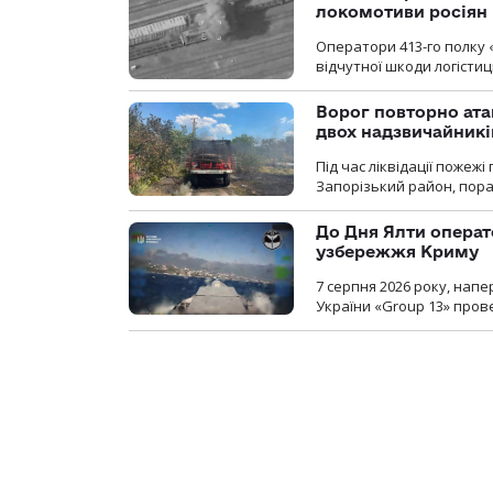
локомотиви росіян
Оператори 413-го полку 
відчутної шкоди логістиц
Ворог повторно ата
двох надзвичайникі
Під час ліквідації пожеж
Запорізький район, пор
До Дня Ялти операт
узбережжя Криму
7 серпня 2026 року, нап
України «Group 13» про