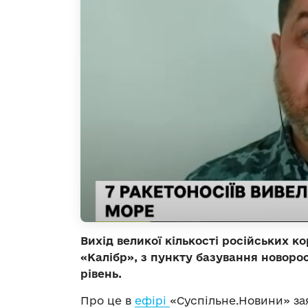
Вихід великої кількості російських ко
«Калібр», з пункту базування новоро
рівень.
Про це в
ефірі
«Суспільне.Новини» зая