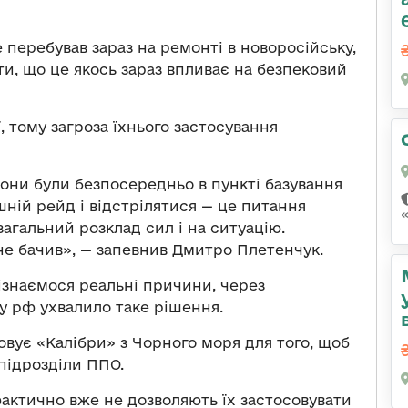
 перебував зараз на ремонті в новоросійську,
ати, що це якось зараз впливає на безпековий
ї, тому загроза їхнього застосування
 вони були безпосередньо в пункті базування
шній рейд і відстрілятися — це питання
загальний розклад сил і на ситуацію.
не бачив», — запевнив Дмитро Плетенчук.
ізнаємося реальні причини, через
 рф ухвалило таке рішення.
овує «Калібри» з Чорного моря для того, щоб
підрозділи ППО.
актично вже не дозволяють їх застосовувати