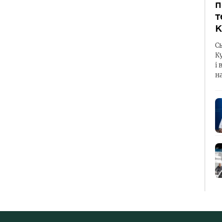
п
т
К
С
К
і 
н