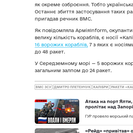
як окреме озброєння. Тобто українськ
Останнє збиття застосування таких рак
пригадав речник ВМС.
Як повідомляла АрміяInform, окупанти
велику кількість кораблів, є носії «Ка
16 ворожих кораблів,
7 з яких є носія
до 48 ракет.
У Середземному морі — 5 ворожих кора
загальним залпом до 24 ракет.
ВМС ЗСУ
ДМИТРО ПЛЕТЕНЧУК
КАЛІБРИ
РАКЕТИ «КА
Атака на порт Ялти
пролітає над Запор
ГУР провело морський па
«Рейд» «привітав» о