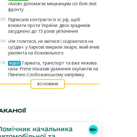
«Азов» допомагає мешканцям сіл біля лінії
фронту
:50
Підписали контракти із зс рф, щоб
воювати проти України: двох зрадників
засуджено до 15 років ув’язнення
:34
«Не голитися, не митися і скаржитися на
сусідів»: у Харкові викрили лікаря, який вчив
ухилянта на божевільного
:18
Гармата, транспорт та вже нежива
ВІДЕО
сила: Prime показав ураження окупантів на
Північно-Слобожанському напрямку
ВСІ НОВИНИ
АКАНСІЇ
Помічник начальника
автомобільної та