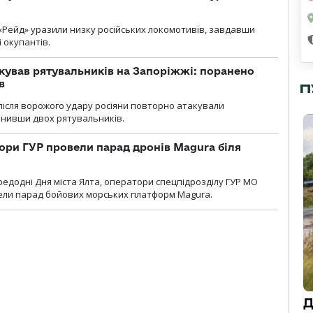
«Рейд» уразили низку російських локомотивів, завдавши
і окупантів.
кував рятувальників на Запоріжжі: поранено
в
П
і після ворожого удару росіяни повторно атакували
анивши двох рятувальників.
ори ГУР провели парад дронів Magura біля
ередодні Дня міста Ялта, оператори спецпідрозділу ГУР МО
вели парад бойових морських платформ Magura.
Д