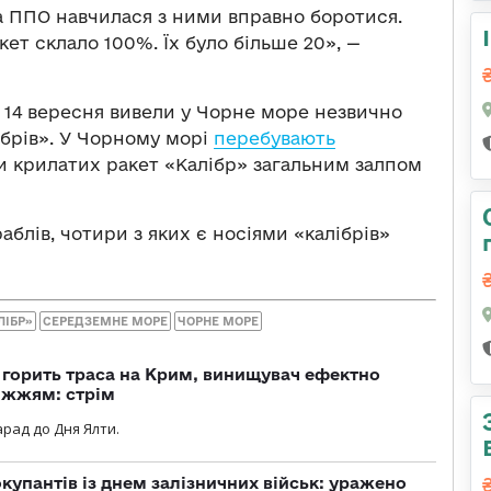
а ППО навчилася з ними вправно боротися.
ет склало 100%. Їх було більше 20», —
 14 вересня вивели у Чорне море незвично
лібрів». У Чорному морі
перебувають
ми крилатих ракет «Калібр» загальним залпом
блів, чотири з яких є носіями «калібрів»
ЛІБР»
СЕРЕДЗЕМНЕ МОРЕ
ЧОРНЕ МОРЕ
, горить траса на Крим, винищувач ефектно
іжжям: стрім
рад до Дня Ялти.
купантів із днем залізничних військ: уражено