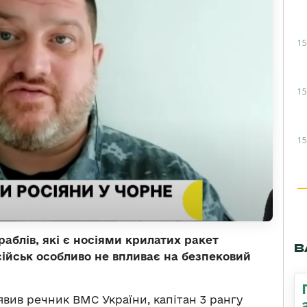
15
15
15
раблів, які є носіями крилатих ракет
В
сійськ особливо не впливає на безпековий
вив речник ВМС України, капітан 3 рангу