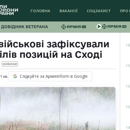
ГОЛОВНА
ВАКАНСІЇ
СОЦЗАХИСТ
ПРО 
ДОВІДНИК ВЕТЕРАНА
військові зафіксували
16
лів позицій на Сході
НОВИНИ
15
Слідкуйте за АрміяInform в Google
 1
хв.
15
15
14