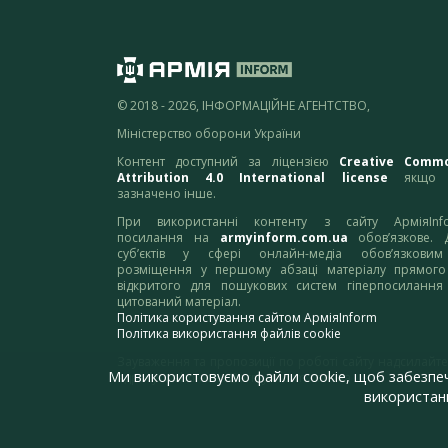
© 2018 - 2026, ІНФОРМАЦІЙНЕ АГЕНТСТВО,
Міністерство оборони України
Контент доступний за ліцензією
Creative Comm
Attribution 4.0 International license
якщо 
зазначено інше.
При використанні контенту з сайту АрміяInf
посилання на
armyinform.com.ua
обов’язкове. 
суб’єктів у сфері онлайн-медіа обов’язкови
розміщення у першому абзаці матеріалу прямого
відкритого для пошукових систем гіперпосилання
цитований матеріал.
Політика користування сайтом АрміяInform
Політика використання файлів cookie
Зауваження та пропозиції по роботі сайту надсилайте
Ми використовуємо файли cookie, щоб забезпе
адресу:
webmaster@armyinform.com.ua
використанн