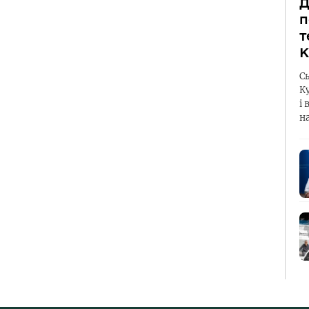
Д
п
т
К
С
К
і 
н