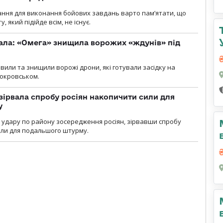
ання для виконання бойових завдань варто пам’ятати, що
 який підійде всім, не існує.
ала: «Омега» знищила ворожих «ждунів» під
вили та знищили ворожі дрони, які готували засідку на
Покровськом.
зірвала спробу росіян накопичити сили для
у
и удару по району зосередження росіян, зірвавши спробу
или для подальшого штурму.