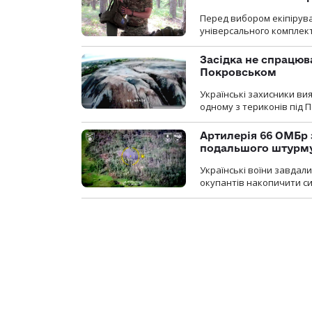
Перед вибором екіпірув
універсального комплекту,
Засідка не спрацюв
Покровськом
Українські захисники вия
одному з териконів під 
Артилерія 66 ОМБр 
подальшого штурм
Українські воїни завдал
окупантів накопичити с