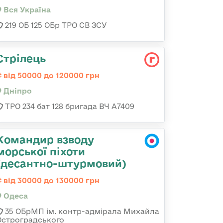
Вся Україна
219 ОБ 125 ОБр ТРО СВ ЗСУ
Стрілець
від 50000 до 120000 грн
Дніпро
ТРО 234 бат 128 бригада ВЧ А7409
Командир взводу
морської піхоти
(десантно-штурмовий)
від 30000 до 130000 грн
Одеса
35 ОБрМП ім. контр-адмірала Михайла
Остроградського