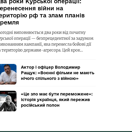
ва роки Курської операції:
еренесення війни на
ериторію рф та злам планів
ремля
ьогодні виповнюється два роки від початку
урської операції — безпрецедентної за задумом
виконанням кампанії, яка перенесла бойові дії
а територію держави-агресора. Цей крок…
Актор і офіцер Володимир
Ращук: «Воєнні фільми не мають
нічого спільного з війною»
«Це зло має бути переможене»:
історія українця, який пережив
російський полон