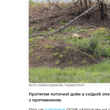
Фото: Олена Худякова / АрміяInform
Протягом поточної доби в східній опе
з противником.
Про це
інформує
ОСУВ «Хортиця» на с