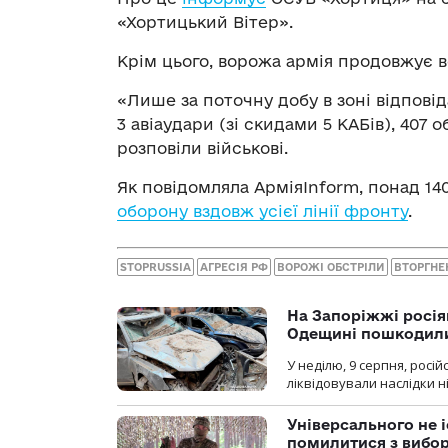
«Хортицький Вітер».
Крім цього, ворожа армія продовжує в
«Лише за поточну добу в зоні відпові
3 авіаудари (зі скидами 5 КАБів), 407 
розповіли військові.
Як повідомляла АрміяInform, понад 14
оборону вздовж усієї лінії фронту
.
STOPRUSSIA
АГРЕСІЯ РФ
ВОРОЖІ ОБСТРІЛИ
ВТОРГНЕ
На Запоріжжі росія
Одещині пошкодили
У неділю, 9 серпня, росі
ліквідовували наслідки н
Універсального не і
помилитися з вибо