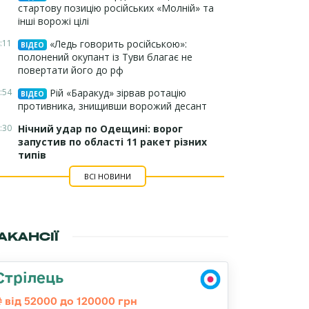
стартову позицію російських «Молній» та
інші ворожі цілі
:11
«Ледь говорить російською»:
ВІДЕО
полонений окупант із Туви благає не
повертати його до рф
:54
Рій «Баракуд» зірвав ротацію
ВІДЕО
противника, знищивши ворожий десант
:30
Нічний удар по Одещині: ворог
запустив по області 11 ракет різних
типів
ВСІ НОВИНИ
АКАНСІЇ
Стрілець
від 52000 до 120000 грн