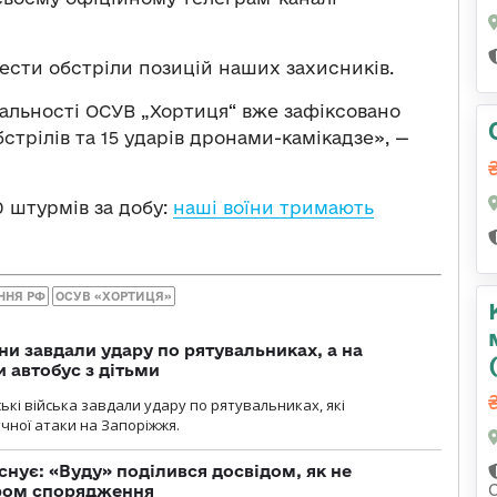
ести обстріли позицій наших захисників.
дальності ОСУВ „Хортиця“ вже зафіксовано
обстрілів та 15 ударів дронами-камікадзе», —
0 штурмів за добу:
наші воїни тримають
ННЯ РФ
ОСУВ «ХОРТИЦЯ»
ни завдали удару по рятувальниках, а на
 автобус з дітьми
йські війська завдали удару по рятувальниках, які
ічної атаки на Запоріжжя.
снує: «Вуду» поділився досвідом, як не
ром спорядження