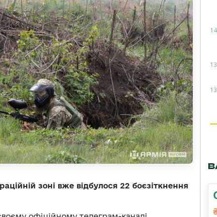
14
13
13
В
раційній зоні вже відбулося 22 боєзіткнення
воєму офіційному телеграм-каналі