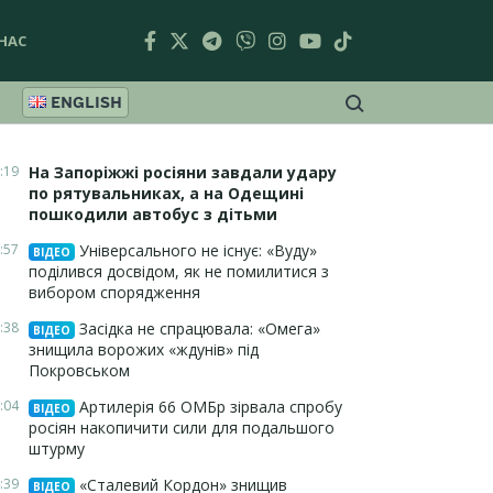
НАС
ENGLISH
:19
На Запоріжжі росіяни завдали удару
по рятувальниках, а на Одещині
пошкодили автобус з дітьми
:57
Універсального не існує: «Вуду»
ВІДЕО
поділився досвідом, як не помилитися з
вибором спорядження
:38
Засідка не спрацювала: «Омега»
ВІДЕО
знищила ворожих «ждунів» під
Покровськом
:04
Артилерія 66 ОМБр зірвала спробу
ВІДЕО
росіян накопичити сили для подальшого
штурму
:39
«Сталевий Кордон» знищив
ВІДЕО