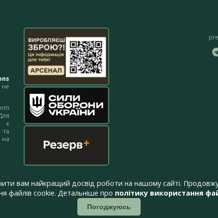
pr
ons
не
orm
Для
м є
 та
 на
 на
чити вам найкращий досвід роботи на нашому сайті. Продовжу
я файлів cookie. Детальніше про
політику використання фай
Погоджуюсь