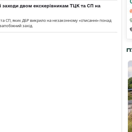
і заходи двом екскерівникам ТЦК та СП на
та СП, яких ДБР викрило на незаконному «списанні» понад
 запобіжний захід.
П