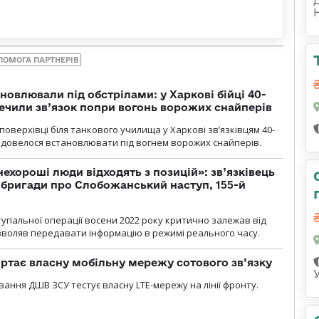
ПОМОГА ПАРТНЕРІВ
новлювали під обстрілами: у Харкові бійці 40-
печили зв’язок попри вогонь ворожих снайперів
оверхівці біля танкового училища у Харкові зв’язківцям 40-
и довелося встановлювати під вогнем ворожих снайперів.
 нехороші люди відходять з позицій»: зв’язківець
ї бригади про Слобожанський наступ, 155-й
тупальної операції восени 2022 року критично залежав від
озволяв передавати інформацію в режимі реального часу.
ртає власну мобільну мережу сотового зв’язку
вання ДШВ ЗСУ тестує власну LTE-мережу на лінії фронту.