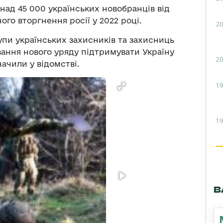
онад 45 000 українських новобранців від
о вторгнення росії у 2022 році.
20
рупи українських захисників та захисниць
язання нового уряду підтримувати Україну
20
начили у відомстві.
19
19
В