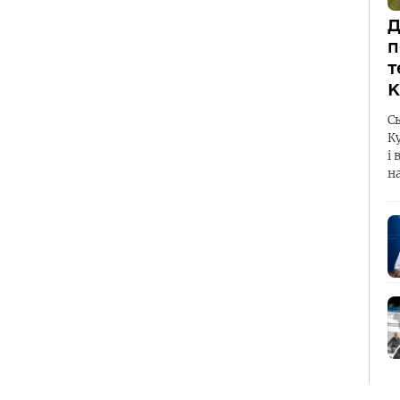
Д
п
т
К
С
К
і 
н