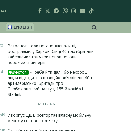
НАС
ENGLISH
30
Ретранслятори встановлювали під
обстрілами: у Харкові бійці 40-ї артбригади
забезпечили зв’язок попри вогонь
ворожих снайперів
14
«Треба йти далі, бо нехороші
ЛАЙФСТОРІ
люди відходять з позицій»: зв’язківець 40-ї
артилерійської бригади про
Слобожанський наступ, 155-й калібр і
Starlink
07.08.2026
:49
7 корпус ДШВ розгортає власну мобільну
мережу сотового зв’язку
:38
Суд обрав запобіжні заходи двом