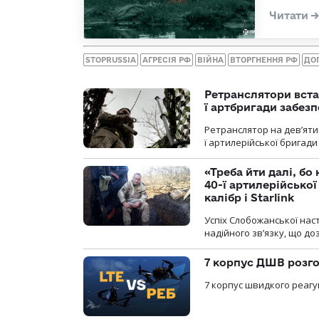
STOPRUSSIA
АГРЕСІЯ РФ
ВІЙНА
ВТОРГНЕННЯ РФ
ДО
Ретранслятори вста
ї артбригади забез
Ретранслятор на дев’ятип
ї артилерійської бригад
«Треба йти далі, бо
40-ї артилерійсько
калібр і Starlink
Успіх Слобожанської нас
надійного зв’язку, що д
7 корпус ДШВ розго
7 корпус швидкого реагу