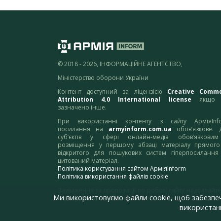
© 2018 - 2026, ІНФОРМАЦІЙНЕ АГЕНТСТВО,
Міністерство оборони України
Контент доступний за ліцензією
Creative Comm
Attribution 4.0 International license
якщо 
зазначено інше.
При використанні контенту з сайту АрміяInf
посилання на
armyinform.com.ua
обов’язкове. 
суб’єктів у сфері онлайн-медіа обов’язкови
розміщення у першому абзаці матеріалу прямого
відкритого для пошукових систем гіперпосилання
цитований матеріал.
Політика користування сайтом АрміяInform
Політика використання файлів cookie
Зауваження та пропозиції по роботі сайту надсилайте
Ми використовуємо файли cookie, щоб забезпе
адресу:
webmaster@armyinform.com.ua
використанн