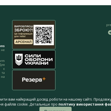
pr
ons
не
orm
Для
м є
 та
 на
 на
чити вам найкращий досвід роботи на нашому сайті. Продовжу
я файлів cookie. Детальніше про
політику використання фай