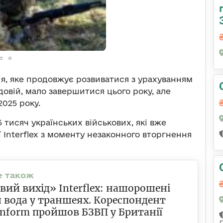
ня, яке продовжує розвиватися з урахуванням
довій, мало завершитися цього року, але
025 року.
тисяч українських військових, які вже
 Interflex з моменту незаконного вторгнення
ий вихід» Interflex: нашорошені
й вода у траншеях. Кореспондент
nform пройшов БЗВП у Британії