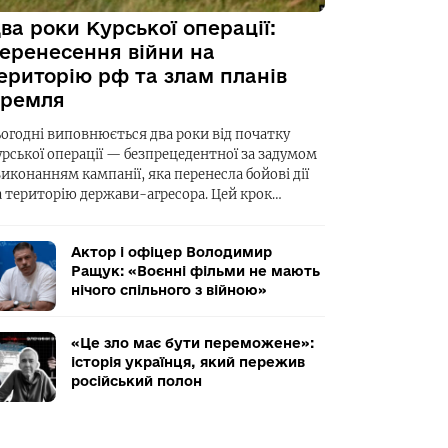
ва роки Курської операції:
еренесення війни на
ериторію рф та злам планів
ремля
ьогодні виповнюється два роки від початку
урської операції — безпрецедентної за задумом
виконанням кампанії, яка перенесла бойові дії
а територію держави-агресора. Цей крок…
Актор і офіцер Володимир
Ращук: «Воєнні фільми не мають
нічого спільного з війною»
«Це зло має бути переможене»:
історія українця, який пережив
російський полон