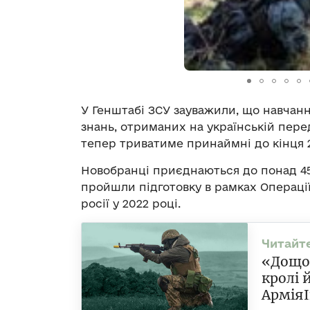
У Генштабі ЗСУ зауважили, що навчан
знань, отриманих на українській пере
тепер триватиме принаймні до кінця 2
Новобранці приєднаються до понад 45 
пройшли підготовку в рамках Операції
росії у 2022 році.
«Дощов
кролі 
АрміяI