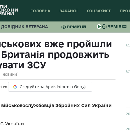
ГОЛОВНА
ВАКАНСІЇ
СОЦЗАХИСТ
ПРО 
ДОВІДНИК ВЕТЕРАНА
ійськових вже пройшли
6:
 Британія продовжить
увати ЗСУ
6:
НОВИНИ
Слідкуйте за АрміяInform в Google
 1
хв.
 військовослужбовців Збройних Сил України
20
С України.
20