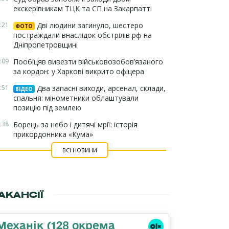
екскерівникам ТЦК та СП на Закарпатті
:21
Дві людини загинуло, шестеро
ФОТО
постраждали внаслідок обстрілів рф на
Дніпропетровщині
:09
Пообіцяв вивезти військовозобов’язаного
за кордон: у Харкові викрито офіцера
:51
Два запасні виходи, арсенал, склади,
ВІДЕО
спальня: мінометники облаштували
позицію під землею
:38
Борець за небо і дитячі мрії: історія
прикордонника «Кума»
ВСІ НОВИНИ
АКАНСІЇ
Механік (128 окрема