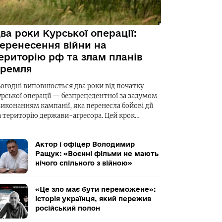
ва роки Курської операції:
еренесення війни на
ериторію рф та злам планів
ремля
ьогодні виповнюється два роки від початку
урської операції — безпрецедентної за задумом
виконанням кампанії, яка перенесла бойові дії
а територію держави-агресора. Цей крок…
Актор і офіцер Володимир
Ращук: «Воєнні фільми не мають
нічого спільного з війною»
«Це зло має бути переможене»:
історія українця, який пережив
російський полон