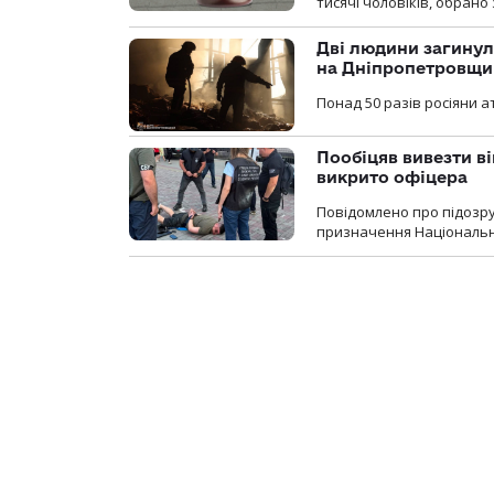
тисячі чоловіків, обрано
Дві людини загинул
на Дніпропетровщи
Понад 50 разів росіяни 
Пообіцяв вивезти ві
викрито офіцера
Повідомлено про підозр
призначення Національної 