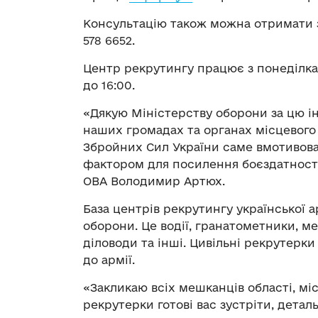
Консультацію також можна отримати з
578 6652.
Центр рекрутингу працює з понеділка по
до 16:00.
«Дякую Міністерству оборони за цю ін
наших громадах та органах місцевого
Збройних Сил України саме вмотивов
фактором для посилення боєздатності
ОВА Володимир Артюх.
База центрів рекрутингу української а
оборони. Це водії, гранатометники, м
діловоди та інші. Цивільні рекрутер
до армії.
«Закликаю всіх мешканців області, міс
рекрутерки готові вас зустріти, детал