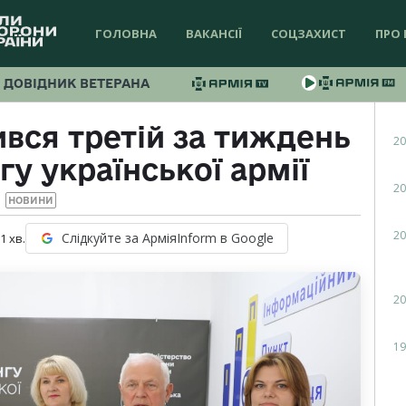
ГОЛОВНА
ВАКАНСІЇ
СОЦЗАХИСТ
ПРО 
ДОВІДНИК ВЕТЕРАНА
вся третій за тиждень
20
у української армії
20
НОВИНИ
20
Слідкуйте за АрміяInform в Google
 1
хв.
20
19