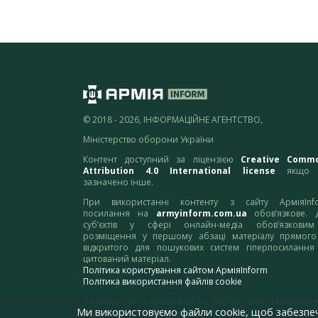
© 2018 - 2026, ІНФОРМАЦІЙНЕ АГЕНТСТВО,
Міністерство оборони України
Контент доступний за ліцензією
Creative Comm
Attribution 4.0 International license
якщо 
зазначено інше.
При використанні контенту з сайту АрміяInf
посилання на
armyinform.com.ua
обов’язкове. 
суб’єктів у сфері онлайн-медіа обов’язкови
розміщення у першому абзаці матеріалу прямого
відкритого для пошукових систем гіперпосилання
цитований матеріал.
Політика користування сайтом АрміяInform
Політика використання файлів cookie
Зауваження та пропозиції по роботі сайту надсилайте
Ми використовуємо файли cookie, щоб забезпе
адресу:
webmaster@armyinform.com.ua