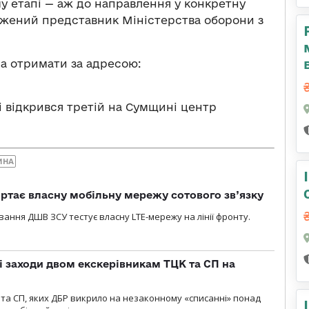
 етапі — аж до направлення у конкретну
важений представник Міністерства оборони з
а отримати за адресою:
і відкрився третій на Сумщині центр
ИНА
ртає власну мобільну мережу сотового зв’язку
вання ДШВ ЗСУ тестує власну LTE-мережу на лінії фронту.
і заходи двом екскерівникам ТЦК та СП на
та СП, яких ДБР викрило на незаконному «списанні» понад