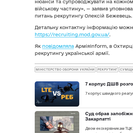
нюанси та супроводжувати на кожному
військову частину», — заявив уповно
питань рекрутингу Олексій Бежевець.
Детальну контактну інформацію можн
https://recruiting.mod.gov.ua/
.
Як
повідомляла
АрміяInform, в Охтирц
рекрутингу української армії.
МІНІСТЕРСТВО ОБОРОНИ УКРАЇНИ
РЕКРУТИНГ
СУМЩ
7 корпус ДШВ розго
7 корпус швидкого реагу
Суд обрав запобіжн
Закарпатті
Двом екскерівникам ТЦК 