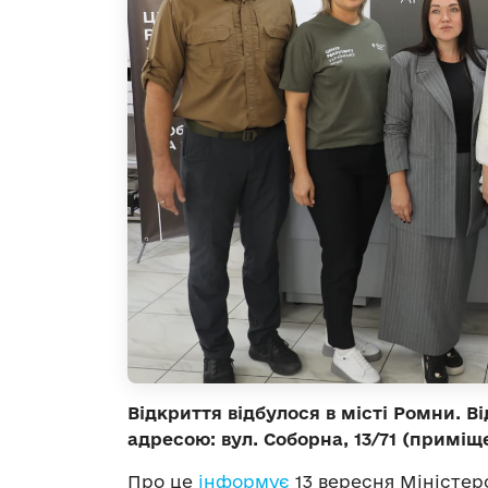
Відкриття відбулося в місті Ромни. В
адресою: вул. Соборна, 13/71 (примі
Про це
інформує
13 вересня Міністер