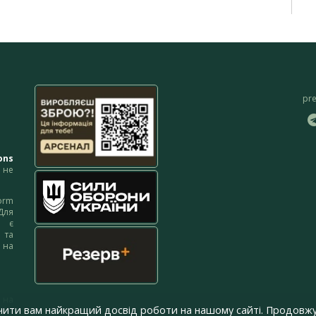
pr
ons
не
orm
Для
м є
 та
 на
 на
чити вам найкращий досвід роботи на нашому сайті. Продовжу