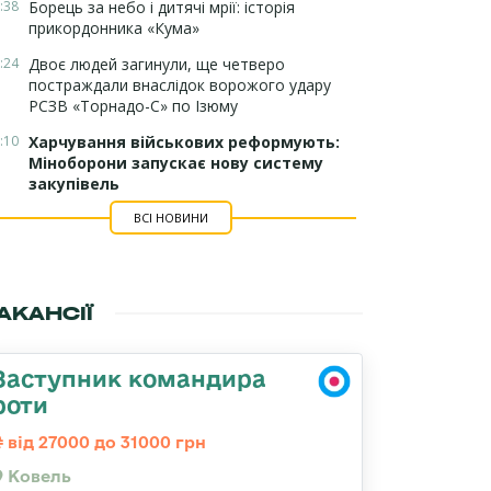
:38
Борець за небо і дитячі мрії: історія
прикордонника «Кума»
:24
Двоє людей загинули, ще четверо
постраждали внаслідок ворожого удару
РСЗВ «Торнадо-С» по Ізюму
:10
Харчування військових реформують:
Міноборони запускає нову систему
закупівель
ВСІ НОВИНИ
АКАНСІЇ
Заступник командира
роти
від 27000 до 31000 грн
Ковель