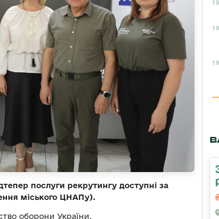
19
19
19
В
ідтепер послуги рекрутингу доступні за
щення міського ЦНАПу).
ство оборони України.