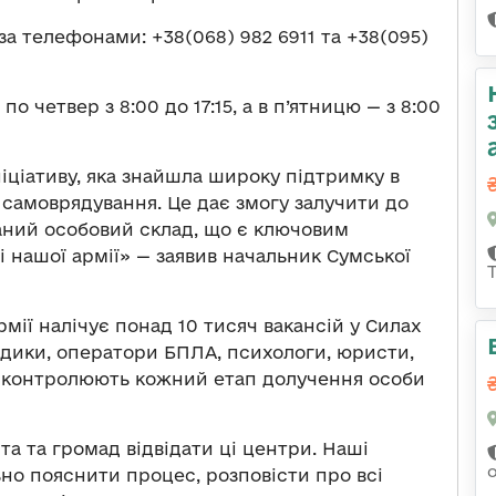
а телефонами: +38(068) 982 6911 та +38(095)
 четвер з 8:00 до 17:15, а в п’ятницю — з 8:00
іціативу, яка знайшла широку підтримку в
 самоврядування. Це дає змогу залучити до
аний особовий склад, що є ключовим
 нашої армії» — заявив начальник Сумської
рмії налічує понад 10 тисяч вакансій у Силах
едики, оператори БПЛА, психологи, юристи,
ки контролюють кожний етап долучення особи
та та громад відвідати ці центри. Наші
ьно пояснити процес, розповісти про всі