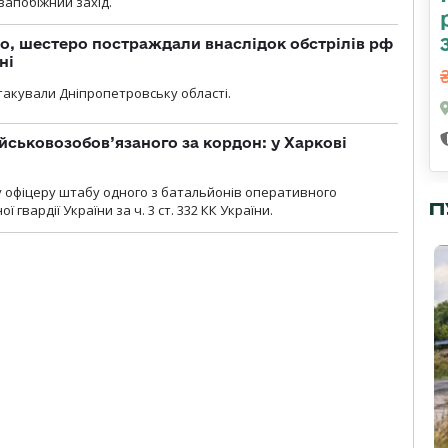
 запобіжний захід.
о, шестеро постраждали внаслідок обстрілів рф
ні
атакували Дніпропетровську області.
йськовозобов’язаного за кордон: у Харкові
у офіцеру штабу одного з батальйонів оперативного
П
гвардії України за ч. 3 ст. 332 КК України.