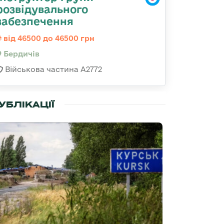
розвідувального
забезпечення
від 46500 до 46500 грн
Бердичів
Військова частина А2772
УБЛІКАЦІЇ