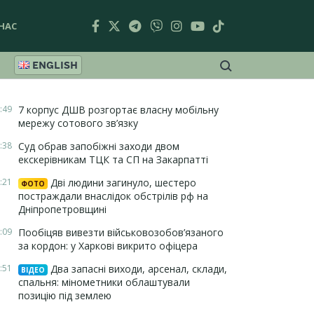
НАС
ENGLISH
:49
7 корпус ДШВ розгортає власну мобільну
мережу сотового зв’язку
:38
Суд обрав запобіжні заходи двом
екскерівникам ТЦК та СП на Закарпатті
:21
Дві людини загинуло, шестеро
ФОТО
постраждали внаслідок обстрілів рф на
Дніпропетровщині
:09
Пообіцяв вивезти військовозобов’язаного
за кордон: у Харкові викрито офіцера
:51
Два запасні виходи, арсенал, склади,
ВІДЕО
спальня: мінометники облаштували
позицію під землею