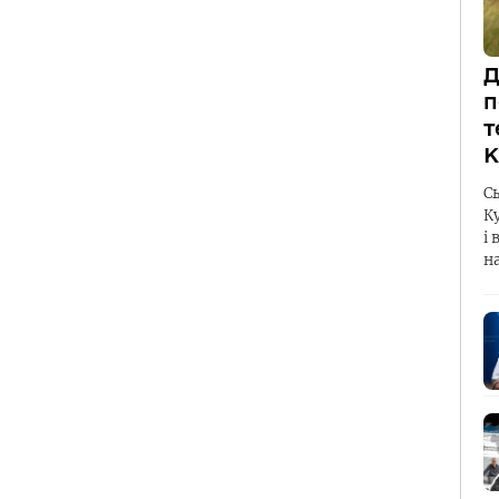
Д
п
т
К
С
К
і 
н