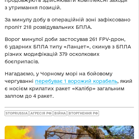
продовжують здійснювати комплексні заходи
з утримання позицій.
За минулу добу в операційній зоні зафіксовано
проліт 218 розвідувальних БПЛА.
Ворог минулої доби застосував 261 FPV-дрон,
6 ударних БПЛА типу «Ланцет», скинув з БПЛА
різних модифікацій 379 осколкових
боєприпасів.
Нагадаємо, у Чорному морі на бойовому
чергуванні
перебуває 1 ворожий корабель
, який
є носієм крилатих ракет «Калібр» загальним
залпом до 4 ракет.
STOPRUSSIA
АГРЕСІЯ РФ
ВІЙНА
ВТОРГНЕННЯ РФ