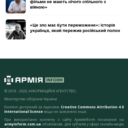
фільми не мають нічого спільного з
війною»
«Це зло має бути переможене»: історія
українця, який пережив російський полон
© 2018 - 2026, ІНФОРМАЦІЙНЕ АГЕНТСТВО,
Міністерство оборони України
Контент доступний за ліцензією
Creative Commons Attribution 4.0
International license
якщо не зазначено інше.
При використанні контенту з сайту АрміяInform посилання на
armyinform.com.ua
обов’язкове. Для суб’єктів у сфері онлайн-медіа