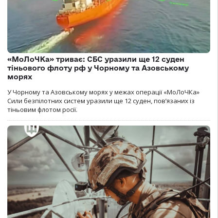
«МоЛоЧКа» триває: СБС уразили ще 12 суден
тіньового флоту рф у Чорному та Азовському
морях
У Чорному та Азовському морях у межах операції «МоЛоЧКа»
Сили безпілотних систем уразили ще 12 суден, пов’язаних із
тіньовим флотом росії.