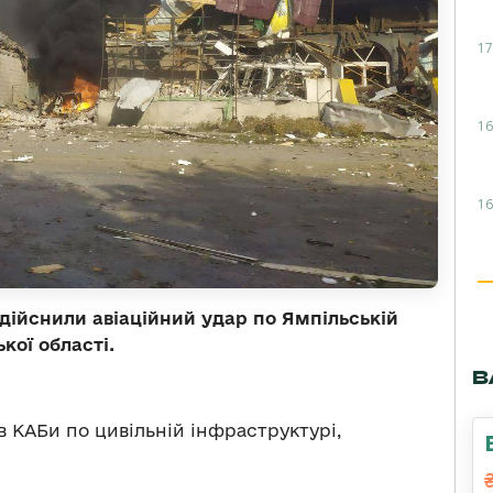
17
16
16
 здійснили авіаційний удар по Ямпільській
ої області.
В
 КАБи по цивільній інфраструктурі,