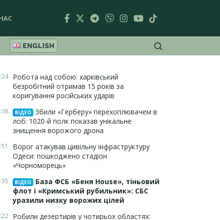
НАС
ENGLISH
:24
Робота над собою: харківський
безробітний отримав 15 років за
коригування російських ударів
:08
Збили «Герберу» перехоплювачем в
ВІДЕО
лоб: 1020-й полк показав унікальне
знищення ворожого дрона
:51
Ворог атакував цивільну інфраструктуру
Одеси: пошкоджено стадіон
«Чорноморець»
:35
База ФСБ «Беня House», тіньовий
ВІДЕО
флот і «Кримський рубильник»: СБС
уразили низку ворожих цілей
:22
Робили дезертирів у чотирьох областях: