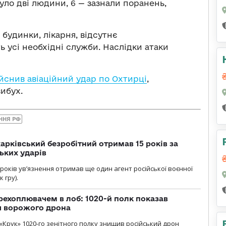
уло дві людини, 6 — зазнали поранень,
будинки, лікарня, відсутнє
 усі необхідні служби. Наслідки атаки
ійснив авіаційний удар по Охтирці
,
ибух.
ННЯ РФ
арківський безробітний отримав 15 років за
ьких ударів
років увʼязнення отримав ще один агент російської воєнної
 гру).
рехоплювачем в лоб: 1020-й полк показав
я ворожого дрона
«Крук» 1020-го зенітного полку знищив російський дрон