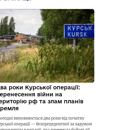
ва роки Курської операції:
еренесення війни на
ериторію рф та злам планів
ремля
ьогодні виповнюється два роки від початку
урської операції — безпрецедентної за задумом
виконанням кампанії, яка перенесла бойові дії