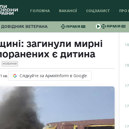
ГОЛОВНА
ВАКАНСІЇ
СОЦЗАХИСТ
ПРО 
ДОВІДНИК ВЕТЕРАНА
щині: загинули мирні
18
поранених є дитина
НОВИНИ
18
Слідкуйте за АрміяInform в Google
 1
хв.
17
17
17