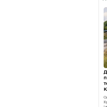
Д
п
т
К
С
К
і 