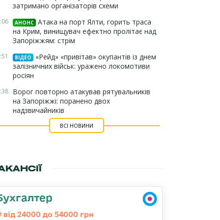
затримано організаторів схеми
:06
Атака на порт Ялти, горить траса
АНОНС
на Крим, винищувач ефектно пролітає над
Запоріжжям: стрім
:51
«Рейд» «привітав» окупантів із днем
ВІДЕО
залізничних військ: уражено локомотиви
росіян
:38
Ворог повторно атакував рятувальників
на Запоріжжі: поранено двох
надзвичайників
ВСІ НОВИНИ
АКАНСІЇ
Бухгалтер
від 24000 до 54000 грн