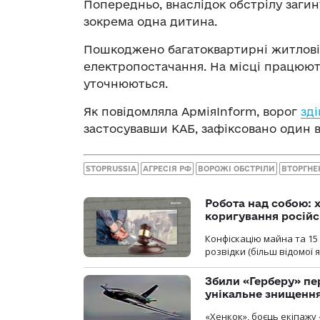
Попередньо, внаслідок обстрілу загин
зокрема одна дитина.
Пошкоджено багатоквартирні житлові 
електропостачання. На місці працюють
уточнюються.
Як повідомляла АрміяInform, ворог
зд
застосувавши КАБ, зафіксовано один в
STOPRUSSIA
АГРЕСІЯ РФ
ВОРОЖІ ОБСТРІЛИ
ВТОРГНЕ
Робота над собою: х
коригування російс
Конфіскацію майна та 15 
розвідки (більш відомої як
Збили «Герберу» пе
унікальне знищенн
«Хенкок», боєць екіпажу 