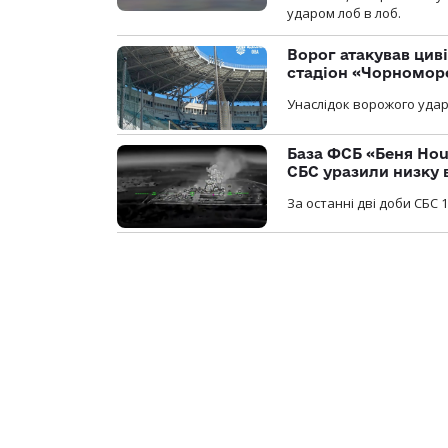
ударом лоб в лоб.
Ворог атакував ци
стадіон «Чорномор
Унаслідок ворожого удар
База ФСБ «Беня Hou
СБС уразили низку 
За останні дві доби СБС 1