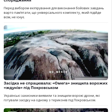
спорядження
Перед вибором екіпірування для виконання бойових завдань
варто пам’ятати, що універсального комплекту, який підійде
всім, не існує.
Засідка не спрацювала: «Омега» знищила ворожих
«ждунів» під Покровськом
Українські захисники виявили та знищили ворожі дрони, які
готували засідку на одному з териконів під Покровськом.