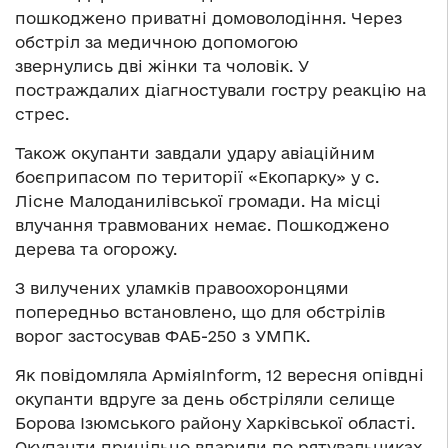
пошкоджено приватні домоволодіння. Через
обстріл за медичною допомогою
звернулись дві жінки та чоловік. У
постраждалих діагностували гостру реакцію на
стрес.
Також окупанти завдали удару авіаційним
боєприпасом по території «Екопарку» у с.
Лісне Малоданилівської громади. На місці
влучання травмованих немає. Пошкоджено
дерева та огорожу.
З вилучених уламків правоохоронцями
попередньо встановлено, що для обстрілів
ворог застосував ФАБ-250 з УМПК.
Як повідомляла АрміяInform, 12 вересня опівдні
окупанти вдруге за день обстріляли селище
Борова Ізюмського району Харківської області.
Окупанти прицільно вдарили по рятувальниках