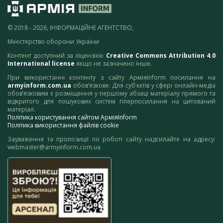
© 2018 - 2026, ІНФОРМАЦІЙНЕ АГЕНТСТВО,
Міністерство оборони України
Контент доступний за ліцензією
Creative Commons Attribution 4.0
International license
якщо не зазначено інше.
При використанні контенту з сайту АрміяInform посилання на
armyinform.com.ua
обов’язкове. Для суб’єктів у сфері онлайн-медіа
обов’язковим є розміщення у першому абзаці матеріалу прямого та
відкритого для пошукових систем гіперпосилання на цитований
матеріал.
Політика користування сайтом АрміяInform
Політика використання файлів cookie
Зауваження та пропозиції по роботі сайту надсилайте на адресу:
webmaster@armyinform.com.ua