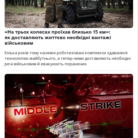
«На трьох колесах проїхав близько 15 км»:
як доставляють життєво необхідні вантажі
військовим
Кілька років тому наземні роботизовані комплекси здавалися
технологією майбутнього, а тепер ними доставляють необхідні
речі військовим й евакуюють поранених.