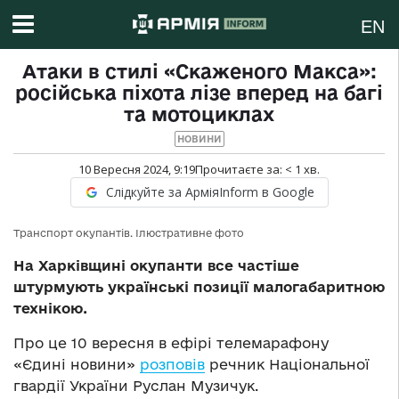
EN
Атаки в стилі «Скаженого Макса»:
російська піхота лізе вперед на багі
та мотоциклах
НОВИНИ
10 Вересня 2024, 9:19
Прочитаєте за:
< 1
хв.
Слідкуйте за АрміяInform в Google
Транспорт окупантів. Ілюстративне фото
На Харківщині окупанти все частіше
штурмують українські позиції малогабаритною
технікою.
Про це 10 вересня в ефірі телемарафону
«Єдині новини»
розповів
речник Національної
гвардії України Руслан Музичук.