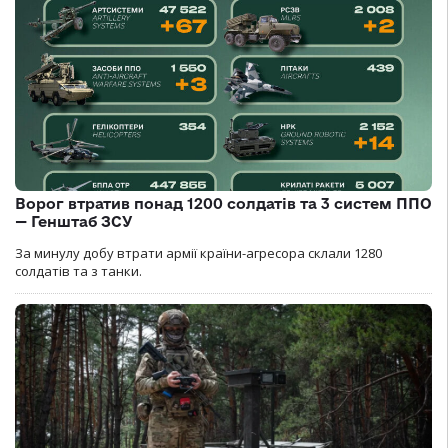
Ворог втратив понад 1200 солдатів та 3 систем ППО
— Генштаб ЗСУ
За минулу добу втрати армії країни-агресора склали 1280
солдатів та з танки.