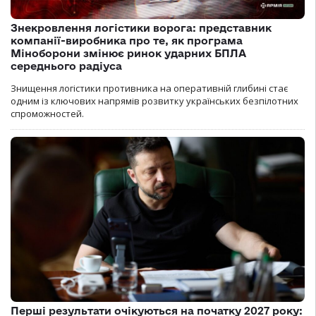
Знекровлення логістики ворога: представник
компанії-виробника про те, як програма
Міноборони змінює ринок ударних БПЛА
середнього радіуса
Знищення логістики противника на оперативній глибині стає
одним із ключових напрямів розвитку українських безпілотних
спроможностей.
Перші результати очікуються на початку 2027 року: