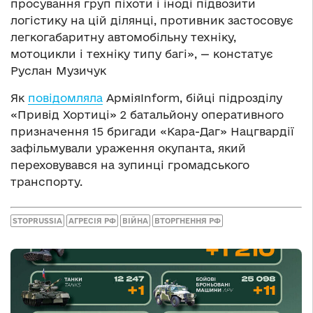
просування груп піхоти і іноді підвозити
логістику на цій ділянці, противник застосовує
легкогабаритну автомобільну техніку,
мотоцикли і техніку типу багі», — констатує
Руслан Музичук
Як
повідомляла
АрміяInform, бійці підрозділу
«Привід Хортиці» 2 батальйону оперативного
призначення 15 бригади «Кара-Даг» Нацгвардії
зафільмували ураження окупанта, який
переховувався на зупинці громадського
транспорту.
STOPRUSSIA
АГРЕСІЯ РФ
ВІЙНА
ВТОРГНЕННЯ РФ