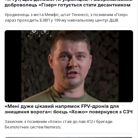
доброволець «Гізер» готується стати десантником
Уродженець з міста Мемфіс, штат Теннессі, з позивним «Гізер»
зараз проходить БЗВП у 199-му навчальному центрі ДШВ.
«Мені дуже цікавий напрямок FPV-дронів для
знищення ворога»: боєць «Хожо» повернувся з СЗЧ
Захисник з позивним «Хожо» став до лав 412-ї бригади
безпілотних систем Nemesis.