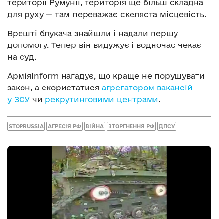
території Румунії, територія ще більш складна
для руху — там переважає скеляста місцевість.
Врешті блукача знайшли і надали першу
допомогу. Тепер він видужує і водночас чекає
на суд.
АрміяInform нагадує, що краще не порушувати
закон, а скористатися
агрегатором вакансій
у ЗСУ
чи
рекрутинговими центрами
.
STOPRUSSIA
АГРЕСІЯ РФ
ВІЙНА
ВТОРГНЕННЯ РФ
ДПСУ