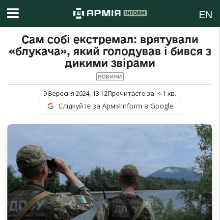
EN
Сам собі екстремал: врятували
«блукача», який голодував і бився з
дикими звірами
НОВИНИ
9 Вересня 2024, 13:12
Прочитаєте за:
< 1
хв.
Слідкуйте за АрміяInform в Google