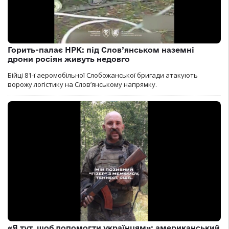
Горить-палає НРК: під Слов’янськом наземні
дрони росіян живуть недовго
Бійці 81-ї аеромобільної Слобожанської бригади атакують
ворожу логістику на Словʼянському напрямку.
«Я тут, щоб допомогти українцям»: американський