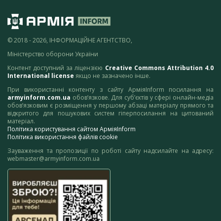
© 2018 - 2026, ІНФОРМАЦІЙНЕ АГЕНТСТВО,
Міністерство оборони України
Контент доступний за ліцензією
Creative Commons Attribution 4.0
International license
якщо не зазначено інше.
При використанні контенту з сайту АрміяInform посилання на
armyinform.com.ua
обов’язкове. Для суб’єктів у сфері онлайн-медіа
обов’язковим є розміщення у першому абзаці матеріалу прямого та
відкритого для пошукових систем гіперпосилання на цитований
матеріал.
Політика користування сайтом АрміяInform
Політика використання файлів cookie
Зауваження та пропозиції по роботі сайту надсилайте на адресу:
webmaster@armyinform.com.ua