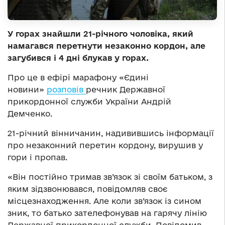
У горах знайшли 21-річного чоловіка, який
намагався перетнути незаконно кордон, але
загубився і 4 дні блукав у горах.
Про це в ефірі марафону «Єдині
новини»
розповів
речник Державної
прикордонної служби України Андрій
Демченко.
21-річний вінничанин, надивившись інформації
про незаконний перетин кордону, вирушив у
гори і пропав.
«Він постійно тримав зв’язок зі своїм батьком, з
яким зідзвонювався, повідомляв своє
місцезнаходження. Але коли зв’язок із сином
зник, то батько зателефонував на гарячу лінію
Державної прикордонної служби. Повідомив