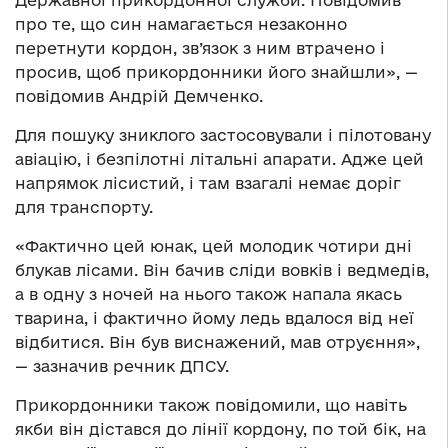
про те, що син намагається незаконно
перетнути кордон, зв’язок з ним втрачено і
просив, щоб прикордонники його знайшли», —
повідомив Андрій Демченко.
Для пошуку зниклого застосовували і пілотовану
авіацію, і безпілотні літальні апарати. Адже цей
напрямок лісистий, і там взагалі немає доріг
для транспорту.
«Фактично цей юнак, цей молодик чотири дні
блукав лісами. Він бачив сліди вовків і ведмедів,
а в одну з ночей на нього також напала якась
тварина, і фактично йому ледь вдалося від неї
відбитися. Він був виснажений, мав отруєння»,
— зазначив речник ДПСУ.
Прикордонники також повідомили, що навіть
якби він дістався до лінії кордону, по той бік, на