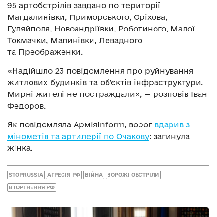
95 артобстрілів завдано по території
Магдалинівки, Приморського, Оріхова,
Гуляйполя, Новоандріївки, Роботиного, Малої
Токмачки, Малинівки, Левадного
та Преображенки.
«Надійшло 23 повідомлення про руйнування
житлових будинків та об’єктів інфраструктури.
Мирні жителі не постраждали», — розповів Іван
Федоров.
Як повідомляла АрміяInform, ворог
вдарив з
мінометів та артилерії по Очакову
: загинула
жінка.
STOPRUSSIA
АГРЕСІЯ РФ
ВІЙНА
ВОРОЖІ ОБСТРІЛИ
ВТОРГНЕННЯ РФ