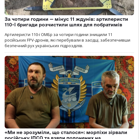
За чотири години — мінус 11 ждунів: артилеристи
110-ї бригади розчистили шлях для побратимів
Артилеристи 110-ї ОМБр за чотири години знищили 11
російських FPV-дронів, які перебували в засідці, забезпечивши
безпечний рух українських підрозділів.
«Ми не зрозуміли, що сталося»: морпіхи зірвали
російську ІПСО та взяли полонених на