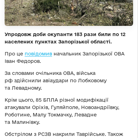
Упродовж доби окупанти 183 рази били по 12
населених пунктах Запорізької області.
Про це
повідомив
начальник Запорізької ОВА
Іван Федоров.
За словами очільника ОВА, війська
рф здійснили авіаудари по Лобковому
та Левадному.
Крім цього, 85 БПЛА різної модифікації
атакували Оріхів, Гуляйполе, Новоандріївку,
Роботине, Малу Токмачку, Левадне
та Малинівку.
Обстрілом з РСЗВ накрили Таврійське. Також