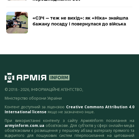
«СЗЧ — теж не вихід»: як «Ніка» знайшла
бажану посаду і повернулася до війська
© 2018 - 2026, ІНФОРМАЦІЙНЕ АГЕНТСТВО,
Міністерство оборони України
Контент доступний за ліцензією
Creative Commons Attribution 4.0
International license
якщо не зазначено інше.
При використанні контенту з сайту АрміяInform посилання на
armyinform.com.ua
обов’язкове. Для суб’єктів у сфері онлайн-медіа
обов’язковим є розміщення у першому абзаці матеріалу прямого та
відкритого для пошукових систем гіперпосилання на цитований