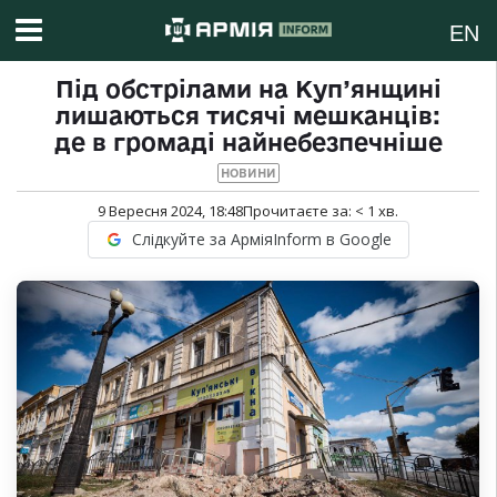
EN
Під обстрілами на Куп’янщині
лишаються тисячі мешканців:
де в громаді найнебезпечніше
НОВИНИ
9 Вересня 2024, 18:48
Прочитаєте за:
< 1
хв.
Слідкуйте за АрміяInform в Google