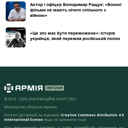
Актор і офіцер Володимир Ращук: «Воєнні
фільми не мають нічого спільного з
війною»
«Це зло має бути переможене»: історія
українця, який пережив російський полон
© 2018 - 2026, ІНФОРМАЦІЙНЕ АГЕНТСТВО,
Міністерство оборони України
Контент доступний за ліцензією
Creative Commons Attribution 4.0
International license
якщо не зазначено інше.
При використанні контенту з сайту АрміяInform посилання на