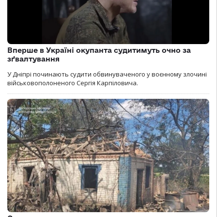
Вперше в Україні окупанта судитимуть очно за
зґвалтування
У Дніпрі починають судити обвинуваченого у воєнному злочині
військовополоненого Сергія Карпіловича.