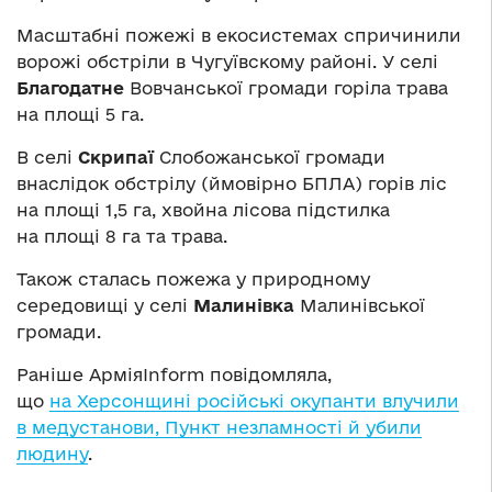
Масштабні пожежі в екосистемах спричинили
ворожі обстріли в Чугуївскому районі. У селі
Благодатне
Вовчанської громади горіла трава
на площі 5 га.
В селі
Скрипаї
Слобожанської громади
внаслідок обстрілу (ймовірно БПЛА) горів ліс
на площі 1,5 га, хвойна лісова підстилка
на площі 8 га та трава.
Також сталась пожежа у природному
середовищі у селі
Малинівка
Малинівської
громади.
Раніше АрміяInform повідомляла,
що
на Херсонщині російські окупанти влучили
в медустанови, Пункт незламності й убили
людину
.