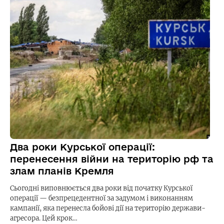
Два роки Курської операції:
перенесення війни на територію рф та
злам планів Кремля
Сьогодні виповнюється два роки від початку Курської
операції — безпрецедентної за задумом і виконанням
кампанії, яка перенесла бойові дії на територію держави-
агресора. Цей крок…