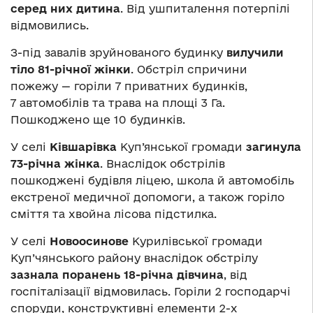
серед них дитина
. Від ушпиталення потерпілі
відмовились.
З-під завалів зруйнованого будинку
вилучили
тіло 81-річної жінки
. Обстріл спричини
пожежу — горіли 7 приватних будинків,
7 автомобілів та трава на площі 3 Га.
Пошкоджено ще 10 будинків.
У селі
Ківшарівка
Куп’янської громади
загинула
73-річна жінка
. Внаслідок обстрілів
пошкоджені будівля ліцею, школа й автомобіль
екстреної медичної допомоги, а також горіло
сміття та хвойна лісова підстилка.
У селі
Новоосинове
Курилівської громади
Куп’чянського району внаслідок обстрілу
зазнала поранень
18-річна дівчина
, від
госпіталізації відмовилась. Горіли 2 господарчі
споруди, конструктивні елементи 2-х