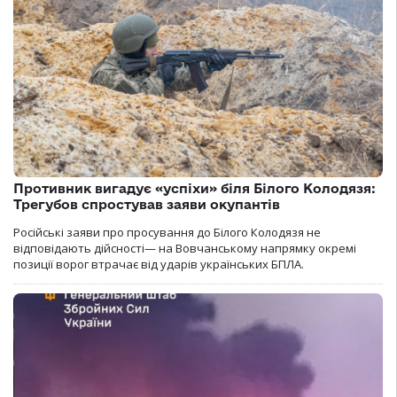
Противник вигадує «успіхи» біля Білого Колодязя:
Трегубов спростував заяви окупантів
Російські заяви про просування до Білого Колодязя не
відповідають дійсності— на Вовчанському напрямку окремі
позиції ворог втрачає від ударів українських БПЛА.