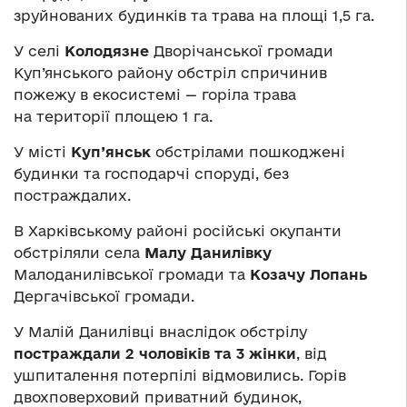
зруйнованих будинків та трава на площі 1,5 га.
У селі
Колодязне
Дворічанської громади
Куп’янського району обстріл спричинив
пожежу в екосистемі — горіла трава
на території площею 1 га.
У місті
Куп’янськ
обстрілами пошкоджені
будинки та господарчі споруді, без
постраждалих.
В Харківському районі російські окупанти
обстріляли села
Малу Данилівку
Малоданилівської громади та
Козачу Лопань
Дергачівської громади.
У Малій Данилівці внаслідок обстрілу
постраждали 2 чоловіків та 3 жінки
, від
ушпиталення потерпілі відмовились. Горів
двохповерховий приватний будинок,