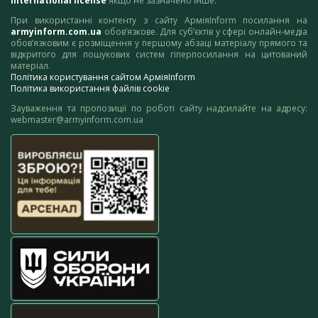
International license
якщо не зазначено інше.
При використанні контенту з сайту АрміяInform посилання на
armyinform.com.ua
обов’язкове. Для суб’єктів у сфері онлайн-медіа
обов’язковим є розміщення у першому абзаці матеріалу прямого та
відкритого для пошукових систем гіперпосилання на цитований
матеріал.
Політика користування сайтом АрміяInform
Політика використання файлів cookie
Зауваження та пропозиції по роботі сайту надсилайте на адресу:
webmaster@armyinform.com.ua