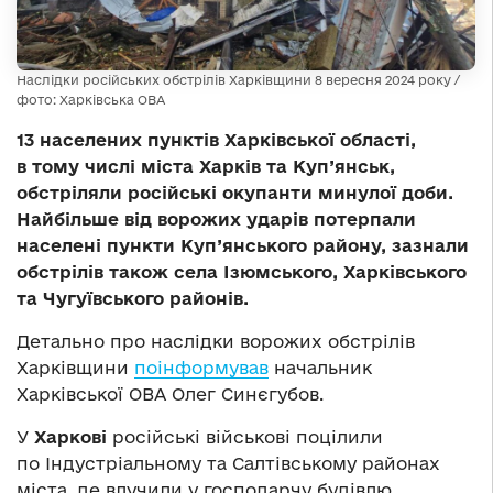
Наслідки російських обстрілів Харківщини 8 вересня 2024 року /
фото: Харківська ОВА
13 населених пунктів Харківської області,
в тому числі міста Харків та Куп’янськ,
обстріляли російські окупанти минулої доби.
Найбільше від ворожих ударів потерпали
населені пункти Куп’янського району, зазнали
обстрілів також села Ізюмського, Харківського
та Чугуївського районів.
Детально про наслідки ворожих обстрілів
Харківщини
поінформував
начальник
Харківської ОВА Олег Синєгубов.
У
Харкові
російські військові поцілили
по Індустріальному та Салтівському районах
міста, де влучили у господарчу будівлю