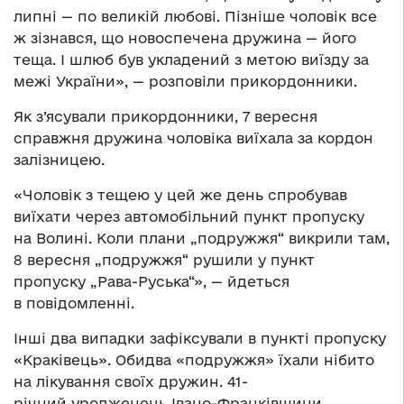
липні — по великій любові. Пізніше чоловік все
ж зізнався, що новоспечена дружина — його
теща. І шлюб був укладений з метою виїзду за
межі України», — розповіли прикордонники.
Як з’ясували прикордонники, 7 вересня
справжня дружина чоловіка виїхала за кордон
залізницею.
«Чоловік з тещею у цей же день спробував
виїхати через автомобільний пункт пропуску
на Волині. Коли плани „подружжя“ викрили там,
8 вересня „подружжя“ рушили у пункт
пропуску „Рава-Руська“», — йдеться
в повідомленні.
Інші два випадки зафіксували в пункті пропуску
«Краківець». Обидва «подружжя» їхали нібито
на лікування своїх дружин. 41-
річний уродженець Івано-Франківщини