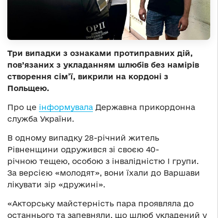
Три випадки з ознаками протиправних дій,
пов’язаних з укладанням шлюбів без намірів
створення сім’ї, викрили на кордоні з
Польщею.
Про це
інформувала
Державна прикордонна
служба України.
В одному випадку 28-річний житель
Рівненщини одружився зі своєю 40-
річною тещею, особою з інвалідністю І групи.
За версією «молодят», вони їхали до Варшави
лікувати зір «дружині».
«Акторську майстерність пара проявляла до
останнього та запевняли, що шлюб укладений у