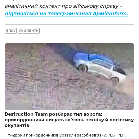
аналітичний контент про військову справу –
підпишіться на телеграм-канал АрміяInform.
ДПСУ
УХИЛЯНТИ
Destruction Team розбирає тил ворога:
прикордонники нищать зв’язок, техніку й логістику
окупантів
FPV-дрони прикордонників уразили засоби зв’язку, РЕБ і РЕР,