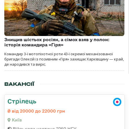
Знищив шістьох росіян, а сімох взяв у полон:
історія командира «Гіря»
Командир 3-ї мотопіхотної роти 43-ї окремої механізованої
бригади Олексій із позивним «Гіря» захищає Харківщину — край,
де народився та виріс.
ВАКАНСІЇ
Стрілець
від 20000 до 22000 грн
Київ
Військова частина 2260 НГУ