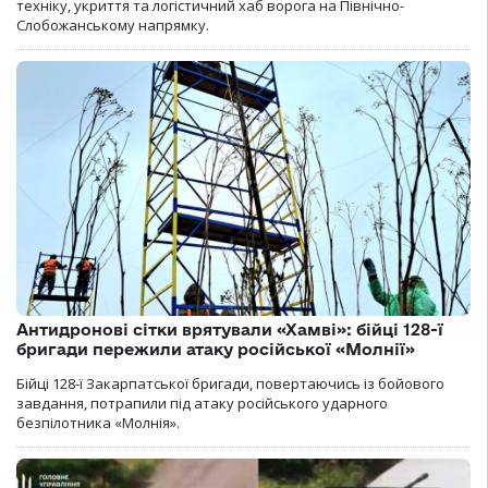
техніку, укриття та логістичний хаб ворога на Північно-
Слобожанському напрямку.
Антидронові сітки врятували «Хамві»: бійці 128-ї
бригади пережили атаку російської «Молнії»
Бійці 128-ї Закарпатської бригади, повертаючись із бойового
завдання, потрапили під атаку російського ударного
безпілотника «Молнія».