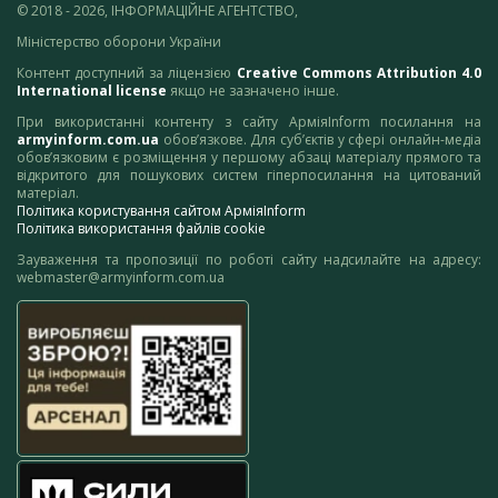
© 2018 - 2026, ІНФОРМАЦІЙНЕ АГЕНТСТВО,
Міністерство оборони України
Контент доступний за ліцензією
Creative Commons Attribution 4.0
International license
якщо не зазначено інше.
При використанні контенту з сайту АрміяInform посилання на
armyinform.com.ua
обов’язкове. Для суб’єктів у сфері онлайн-медіа
обов’язковим є розміщення у першому абзаці матеріалу прямого та
відкритого для пошукових систем гіперпосилання на цитований
матеріал.
Політика користування сайтом АрміяInform
Політика використання файлів cookie
Зауваження та пропозиції по роботі сайту надсилайте на адресу:
webmaster@armyinform.com.ua