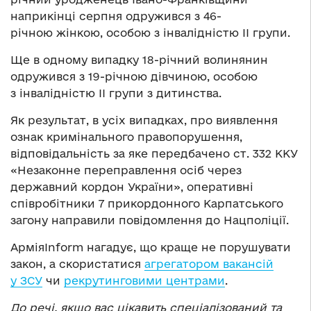
наприкінці серпня одружився з 46-
річною жінкою, особою з інвалідністю II групи.
Ще в одному випадку 18-річний волинянин
одружився з 19-річною дівчиною, особою
з інвалідністю II групи з дитинства.
Як результат, в усіх випадках, про виявлення
ознак кримінального правопорушення,
відповідальність за яке передбачено ст. 332 ККУ
«Незаконне переправлення осіб через
державний кордон України», оперативні
співробітники 7 прикордонного Карпатського
загону направили повідомлення до Нацполіції.
АрміяInform нагадує, що краще не порушувати
закон, а скористатися
агрегатором вакансій
у ЗСУ
чи
рекрутинговими центрами
.
До речі, якщо вас цікавить спеціалізований та