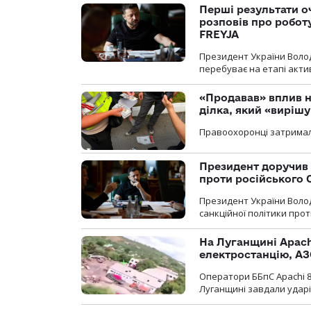
Перші результати о
розповів про робот
FREYJA
Президент України Воло
перебуває на етапі актив
«Продавав» вплив н
ділка, який «виріш
Правоохоронці затримал
Президент доручив 
проти російського
Президент України Воло
санкційної політики проти
На Луганщині Apach
електростанцію, АЗ
Оператори ББпС Apachi 8
Луганщині завдали ударів