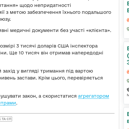
питання» щодо непридатності
мії з метою забезпечення їхнього подальшого
оюзу.
ні медичні документи без участі «клієнта».
озмірі 3 тисячі доларів США інспектора
їни. Ще 10 тисяч він отримав напередодні
й захід у вигляді тримання під вартою
ивень застави. Крім цього, перевіряється
рушувати закон, а скористатися
агрегатором
нтрами
.
 ТА СП