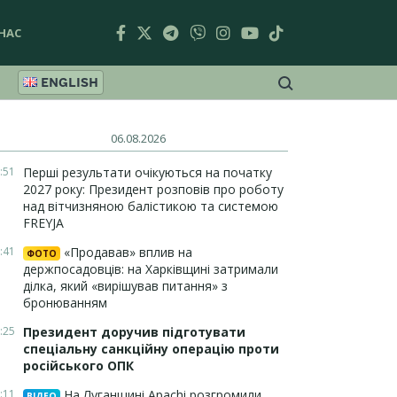
НАС
ENGLISH
06.08.2026
:51
Перші результати очікуються на початку
2027 року: Президент розповів про роботу
над вітчизняною балістикою та системою
FREYJA
:41
«Продавав» вплив на
ФОТО
держпосадовців: на Харківщині затримали
ділка, який «вирішував питання» з
бронюванням
:25
Президент доручив підготувати
спеціальну санкційну операцію проти
російського ОПК
:11
На Луганщині Apachi розгромили
ВІДЕО