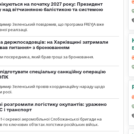
чікуються на початку 2027 року: Президент
у над вітчизняною балістикою та системою
димир Зеленський повідомив, що програма FREYJA вже
ної реалізації.
а держпосадовців: на Харківщині затримали
ував питання» з бронюванням
и посередника, який брав гроші за бронювання.
підготувати спеціальну санкційну операцію
 ОПК
димир Зеленський провів координаційну нараду щодо
 росії.
i розгромили логістику окупантів: уражено
С і транспорт
1-ї окремої аеромобільної Слобожанської бригади на
 по ключових об’єктах логістики російських військ.