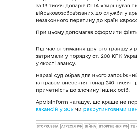
за 13 тисяч доларів США «вирішував 
військовозобов’язаних до служби у ар
незаконного перетину до країн Єврос
При цьому допомагав оформити фіктив
Під час отримання другого траншу у р
затримали у порядку ст. 208 КПК Укра
у якості авансу.
Наразі суд обрав для нього запобіжни
із правом внесення понад 240 тисяч гр
причетність до злочину інших осіб.
АрміяInform нагадує, що краще не по
вакансій у ЗСУ
чи
рекрутинговими це
STOPRUSSIA
АГРЕСІЯ РФ
ВІЙНА
ВТОРГНЕННЯ РФ
ТЦК