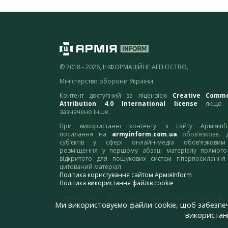
© 2018 - 2026, ІНФОРМАЦІЙНЕ АГЕНТСТВО,
Міністерство оборони України
Контент доступний за ліцензією
Creative Comm
Attribution 4.0 International license
якщо 
зазначено інше.
При використанні контенту з сайту АрміяInf
посилання на
armyinform.com.ua
обов’язкове. 
суб’єктів у сфері онлайн-медіа обов’язкови
розміщення у першому абзаці матеріалу прямого
відкритого для пошукових систем гіперпосилання
цитований матеріал.
Політика користування сайтом АрміяInform
Політика використання файлів cookie
Зауваження та пропозиції по роботі сайту надсилайте
Ми використовуємо файли cookie, щоб забезпе
адресу:
webmaster@armyinform.com.ua
використанн