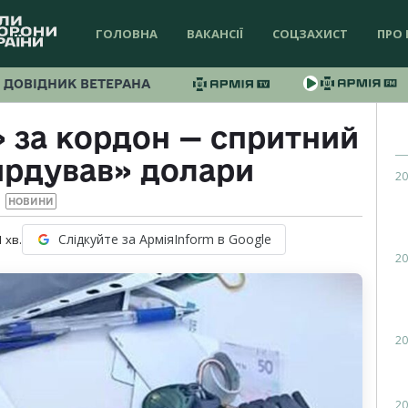
ГОЛОВНА
ВАКАНСІЇ
СОЦЗАХИСТ
ПРО 
ДОВІДНИК ВЕТЕРАНА
 за кордон — спритний
ирдував» долари
20
НОВИНИ
Слідкуйте за АрміяInform в Google
1
хв.
20
20
20