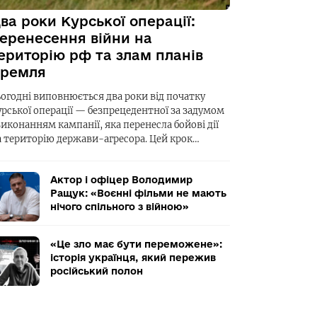
ва роки Курської операції:
еренесення війни на
ериторію рф та злам планів
ремля
ьогодні виповнюється два роки від початку
урської операції — безпрецедентної за задумом
виконанням кампанії, яка перенесла бойові дії
а територію держави-агресора. Цей крок…
Актор і офіцер Володимир
Ращук: «Воєнні фільми не мають
нічого спільного з війною»
«Це зло має бути переможене»:
історія українця, який пережив
російський полон