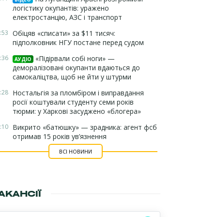
логістику окупантів: уражено
електростанцію, АЗС і транспорт
:53
Обіцяв «списати» за $11 тисяч:
підполковник НГУ постане перед судом
:36
«Підірвали собі ноги» —
АУДІО
деморалізовані окупанти вдаються до
самокаліцтва, щоб не йти у штурми
:28
Ностальгія за пломбіром і виправдання
росії коштували студенту семи років
тюрми: у Харкові засуджено «блогера»
:10
Викрито «батюшку» — зрадника: агент фсб
отримав 15 років ув’язнення
ВСІ НОВИНИ
АКАНСІЇ