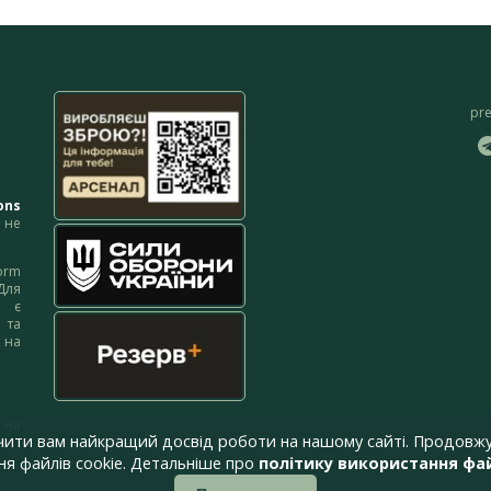
pr
ons
не
orm
Для
м є
 та
 на
 на
чити вам найкращий досвід роботи на нашому сайті. Продовжу
я файлів cookie. Детальніше про
політику використання фай