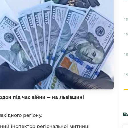
19
19
19
19
рдон під час війни — на Львівщині
В
хідного регіону.
вний інспектор регіональної митниці