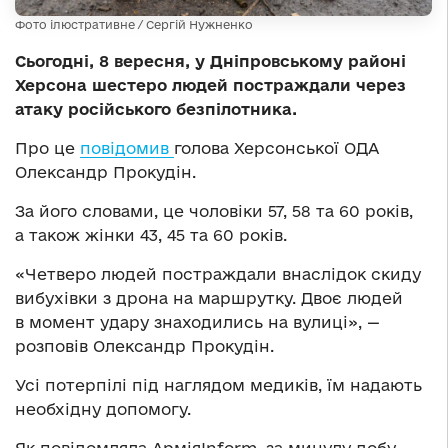
Фото ілюстративне / Сергій Нужненко
Сьогодні, 8 вересня, у Дніпровському районі
Херсона шестеро людей постраждали через
атаку російського безпілотника.
Про це
повідомив
голова Херсонської ОДА
Олександр Прокудін.
За його словами, це чоловіки 57, 58 та 60 років,
а також жінки 43, 45 та 60 років.
«Четверо людей постраждали внаслідок скиду
вибухівки з дрона на маршрутку. Двоє людей
в момент удару знаходились на вулиці», —
розповів Олександр Прокудін.
Усі потерпілі під наглядом медиків, їм надають
необхідну допомогу.
Як повідомляла АрміяInform, за минулу добу