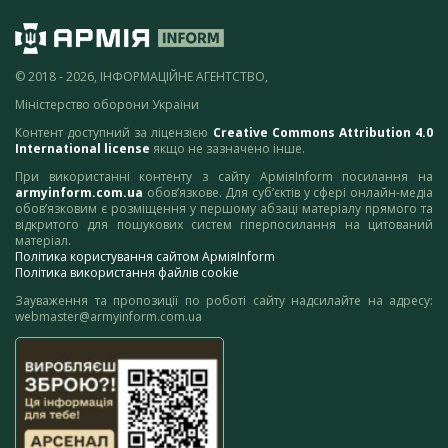
© 2018 - 2026, ІНФОРМАЦІЙНЕ АГЕНТСТВО,
Міністерство оборони України
Контент доступний за ліцензією
Creative Commons Attribution 4.0
International license
якщо не зазначено інше.
При використанні контенту з сайту АрміяInform посилання на
armyinform.com.ua
обов’язкове. Для суб’єктів у сфері онлайн-медіа
обов’язковим є розміщення у першому абзаці матеріалу прямого та
відкритого для пошукових систем гіперпосилання на цитований
матеріал.
Політика користування сайтом АрміяInform
Політика використання файлів cookie
Зауваження та пропозиції по роботі сайту надсилайте на адресу:
webmaster@armyinform.com.ua