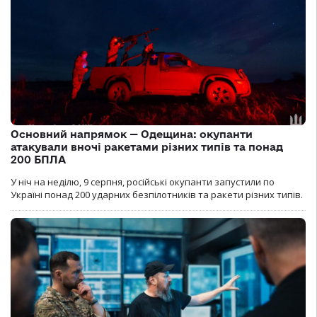
Основний напрямок — Одещина: окупанти
атакували вночі ракетами різних типів та понад
200 БПЛА
У ніч на неділю, 9 серпня, російські окупанти запустили по
Україні понад 200 ударних безпілотників та ракети різних типів.