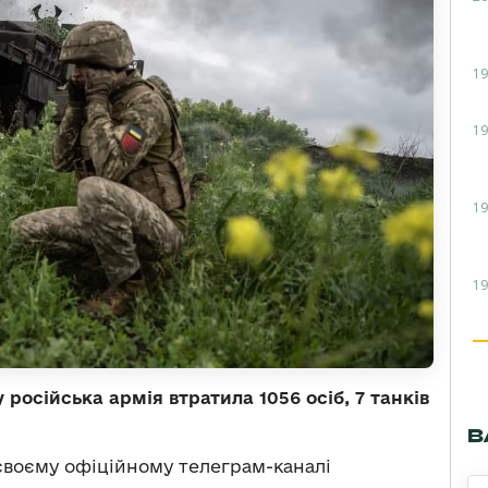
19
19
19
19
осійська армія втратила 1056 осіб, 7 танків
В
воєму офіційному телеграм-каналі