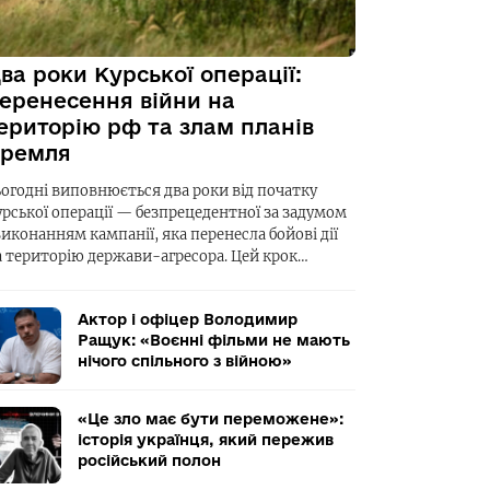
ва роки Курської операції:
еренесення війни на
ериторію рф та злам планів
ремля
ьогодні виповнюється два роки від початку
урської операції — безпрецедентної за задумом
виконанням кампанії, яка перенесла бойові дії
а територію держави-агресора. Цей крок…
Актор і офіцер Володимир
Ращук: «Воєнні фільми не мають
нічого спільного з війною»
«Це зло має бути переможене»:
історія українця, який пережив
російський полон