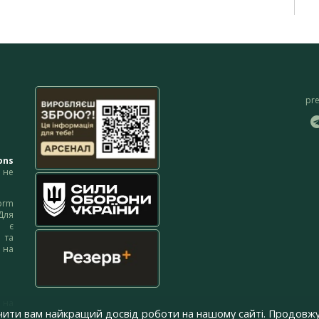
pr
ons
не
orm
Для
м є
 та
 на
 на
чити вам найкращий досвід роботи на нашому сайті. Продовжу