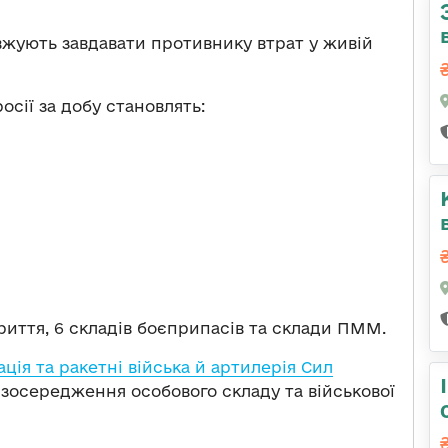
вжують завдавати противнику втрат у живій
сії за добу становлять:
криття, 6 складів боєприпасів та склади ПММ.
ація та ракетні війська й артилерія Сил
зосередження особового складу та військової