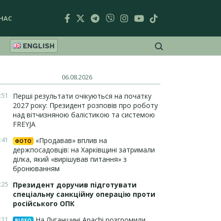
НАС
ENGLISH
06.08.2026
:51
Перші результати очікуються на початку
2027 року: Президент розповів про роботу
над вітчизняною балістикою та системою
FREYJA
:41
«Продавав» вплив на
ФОТО
держпосадовців: на Харківщині затримали
ділка, який «вирішував питання» з
бронюванням
:25
Президент доручив підготувати
спеціальну санкційну операцію проти
російського ОПК
:11
На Луганщині Apachi розгромили
ВІДЕО