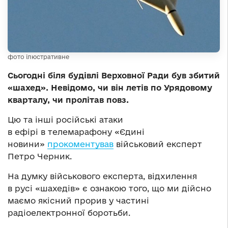
фото ілюстративне
Сьогодні біля будівлі Верховної Ради був збитий
«шахед». Невідомо, чи він летів по Урядовому
кварталу, чи пролітав повз.
Цю та інші російські атаки
в ефірі в телемарафону «Єдині
новини»
прокоментував
військовий експерт
Петро Черник.
На думку військового експерта, відхилення
в русі «шахедів» є ознакою того, що ми дійсно
маємо якісний прорив у частині
радіоелектронної боротьби.