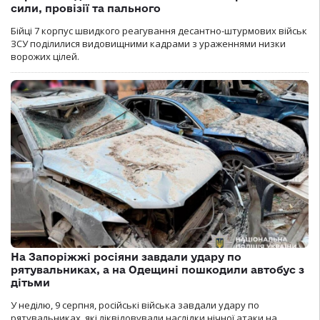
сили, провізії та пального
Бійці 7 корпус швидкого реагування десантно-штурмових військ
ЗСУ поділилися видовищними кадрами з ураженнями низки
ворожих цілей.
На Запоріжжі росіяни завдали удару по
рятувальниках, а на Одещині пошкодили автобус з
дітьми
У неділю, 9 серпня, російські війська завдали удару по
рятувальниках, які ліквідовували наслідки нічної атаки на