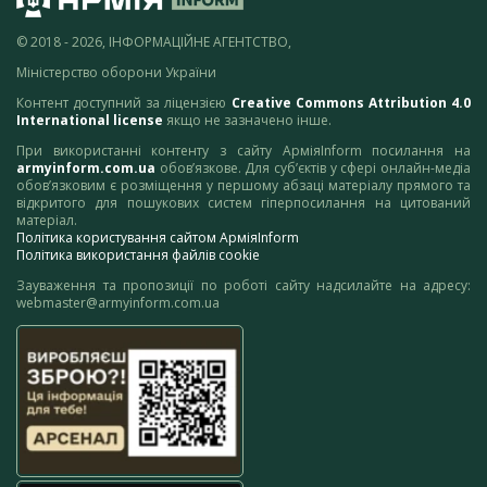
© 2018 - 2026, ІНФОРМАЦІЙНЕ АГЕНТСТВО,
Міністерство оборони України
Контент доступний за ліцензією
Creative Commons Attribution 4.0
International license
якщо не зазначено інше.
При використанні контенту з сайту АрміяInform посилання на
armyinform.com.ua
обов’язкове. Для суб’єктів у сфері онлайн-медіа
обов’язковим є розміщення у першому абзаці матеріалу прямого та
відкритого для пошукових систем гіперпосилання на цитований
матеріал.
Політика користування сайтом АрміяInform
Політика використання файлів cookie
Зауваження та пропозиції по роботі сайту надсилайте на адресу:
webmaster@armyinform.com.ua