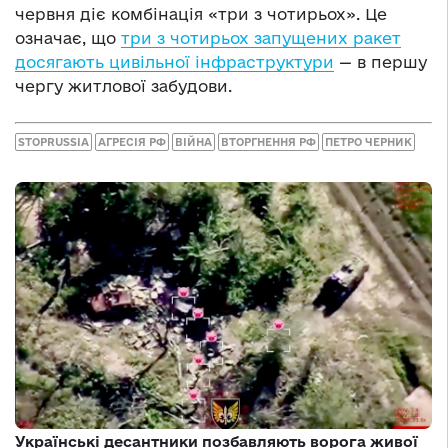
червня діє комбінація «три з чотирьох». Це
означає, що
три з чотирьох запущених ракет
досягають цивільної інфраструктури
— в першу
чергу житлової забудови.
STOPRUSSIA
АГРЕСІЯ РФ
ВІЙНА
ВТОРГНЕННЯ РФ
ПЕТРО ЧЕРНИК
Українські десантники позбавляють ворога живої