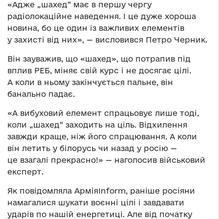
«Адже „шахед“ має в першу чергу
радіолокаційне наведення. І це дуже хороша
новина, бо це один із важливих елементів
у захисті від них», — висловився Петро Черник.
Він зауважив, що «шахед», що потрапив під
вплив РЕБ, міняє свій курс і не досягає цілі.
А коли в ньому закінчується пальне, він
банально падає.
«А вибуховий елемент спрацьовує лише тоді,
коли „шахед“ заходить на ціль. Відхилення
завжди краще, ніж його спрацювання. А коли
він летить у білорусь чи назад у росію —
це взагалі прекрасно!» — наголосив військовий
експерт.
Як повідомляла АрміяInform, раніше росіяни
намагалися шукати воєнні цілі і завдавати
ударів по нашій енергетиці. Але від початку