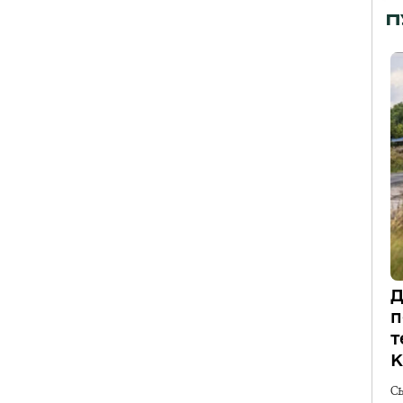
П
Д
п
т
К
С