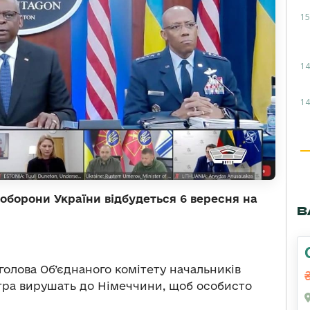
15
14
14
 оборони України відбудеться 6 вересня на
В
олова Об’єднаного комітету начальників
тра вирушать до Німеччини, щоб особисто