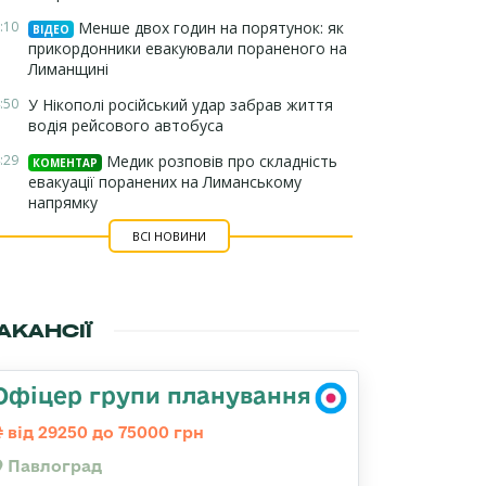
:10
Менше двох годин на порятунок: як
ВІДЕО
прикордонники евакуювали пораненого на
Лиманщині
:50
У Нікополі російський удар забрав життя
водія рейсового автобуса
:29
Медик розповів про складність
КОМЕНТАР
евакуації поранених на Лиманському
напрямку
ВСІ НОВИНИ
АКАНСІЇ
Офіцер групи планування
від 29250 до 75000 грн
Павлоград