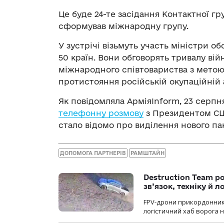
Це буде 24-те засідання Контактної гру
сформував міжнародну групу.
У зустрічі візьмуть участь міністри о
50 країн. Вони обговорять тривалу вій
міжнародного співтовариства з метою 
протистояння російській окупаційній 
Як повідомляла АрміяInform, 23 сер
телефонну розмову
з Президентом СШ
стало відомо про виділення нового па
ДОПОМОГА ПАРТНЕРІВ
РАМШТАЙН
Destruction Team р
зв’язок, техніку й л
FPV-дрони прикордонників
логістичний хаб ворога 