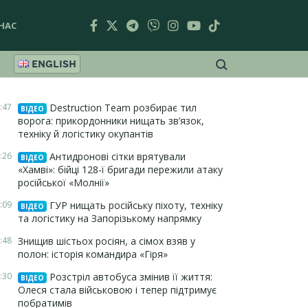
НАС
ENGLISH
:47
Destruction Team розбирає тил
ВІДЕО
ворога: прикордонники нищать зв’язок,
техніку й логістику окупантів
:26
Антидронові сітки врятували
ВІДЕО
«Хамві»: бійці 128-ї бригади пережили атаку
російської «Молнії»
:09
ГУР нищать російську піхоту, техніку
ВІДЕО
та логістику на Запорізькому напрямку
:48
Знищив шістьох росіян, а сімох взяв у
полон: історія командира «Гіря»
:30
Розстріл автобуса змінив її життя:
ВІДЕО
Олеся стала військовою і тепер підтримує
побратимів