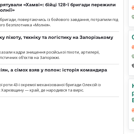
рятували «Хамві»: бійці 128-ї бригади пережили
олнії»
ї бригади, повертаючись із бойового завдання, потрапили під
ого безпілотника «Молнія».
у піхоту, техніку та логістику на Запорізькому
азали кадри знищення російської піхоти, артилерії,
гістичних об’єктів на Запоріжжі.
ян, а сімох взяв у полон: історія командира
ї роти 43-ї окремої механізованої бригади Олексій із
 Харківщину — край, де народився та виріс.