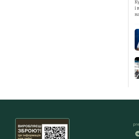
К
і 
н
pr