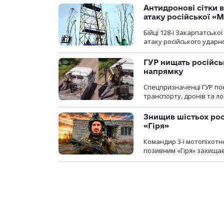
Антидронові сітки в
атаку російської «М
Бійці 128-ї Закарпатсько
атаку російського ударн
ГУР нищать російськ
напрямку
Спецпризначенці ГУР пок
транспорту, дронів та ло
Знищив шістьох росі
«Гіря»
Командир 3-ї мотопіхотно
позивним «Гіря» захищає