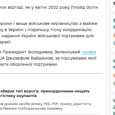
пи відтоді, як у квітні 2022 року Ллойд Остін
борони і вище військове керівництво з майже
ну в Україні і подальшу тісну координацію
надання Україні військової підтримки для
армії.
пня Президент Володимир Зеленський
провів
А Джозефом Байденом, за підсумками якої
кета оборонної підтримки.
озбирає тил ворога: прикордонники нищать
огістику окупантів
 уразили засоби зв’язку, РЕБ і РЕР, техніку, укриття та
на Північно-Слобожанському напрямку.