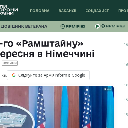
ГОЛОВНА
ВАКАНСІЇ
СОЦЗАХИСТ
ПРО 
ДОВІДНИК ВЕТЕРАНА
4-го «Рамштайну»
16
вересня в Німеччині
НОВИНИ
16
Слідкуйте за АрміяInform в Google
1
хв.
16
15
15