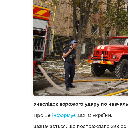
Унаслідок ворожого удару по навчаль
Про це
інформує
ДСНС України.
Зазначається, що постраждало 298 осіб