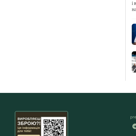
і 
н
pr