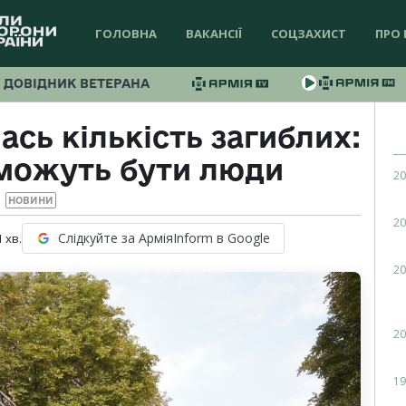
ГОЛОВНА
ВАКАНСІЇ
СОЦЗАХИСТ
ПРО 
ДОВІДНИК ВЕТЕРАНА
ась кількість загиблих:
 можуть бути люди
20
НОВИНИ
20
Слідкуйте за АрміяInform в Google
1
хв.
20
20
19