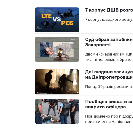
7 корпус ДШВ розго
7 корпус швидкого реагу
Суд обрав запобіжн
Закарпатті
Двом екскерівникам ТЦК 
тисячі чоловіків, обрано
Дві людини загинул
на Дніпропетровщи
Понад 50 разів росіяни 
Пообіцяв вивезти ві
викрито офіцера
Повідомлено про підозр
призначення Національної 