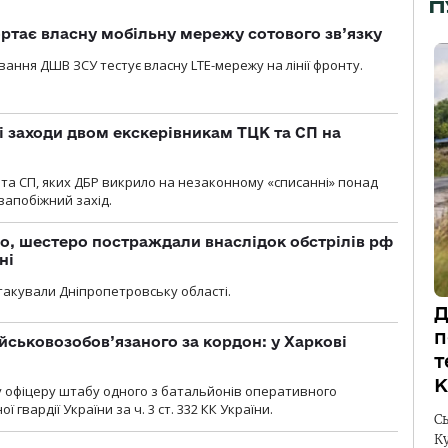
П
ртає власну мобільну мережу сотового зв’язку
вання ДШВ ЗСУ тестує власну LTE-мережу на лінії фронту.
і заходи двом екскерівникам ТЦК та СП на
та СП, яких ДБР викрило на незаконному «списанні» понад
 запобіжний захід.
о, шестеро постраждали внаслідок обстрілів рф
ні
атакували Дніпропетровську області.
Д
п
йськовозобов’язаного за кордон: у Харкові
т
К
у офіцеру штабу одного з батальйонів оперативного
гвардії України за ч. 3 ст. 332 КК України.
С
К