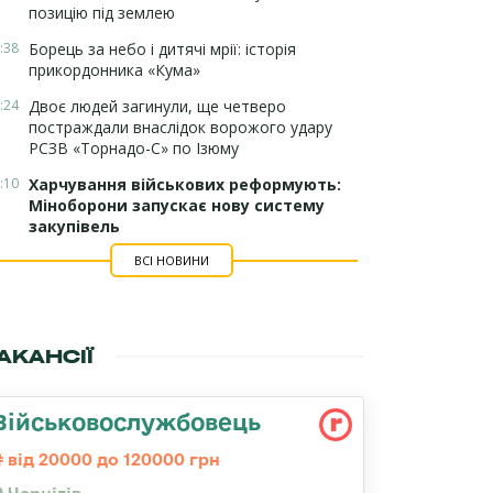
позицію під землею
:38
Борець за небо і дитячі мрії: історія
прикордонника «Кума»
:24
Двоє людей загинули, ще четверо
постраждали внаслідок ворожого удару
РСЗВ «Торнадо-С» по Ізюму
:10
Харчування військових реформують:
Міноборони запускає нову систему
закупівель
ВСІ НОВИНИ
АКАНСІЇ
Військовослужбовець
від 20000 до 120000 грн