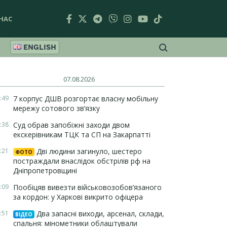
НАС
ENGLISH
07.08.2026
:49
7 корпус ДШВ розгортає власну мобільну
мережу сотового зв’язку
:38
Суд обрав запобіжні заходи двом
екскерівникам ТЦК та СП на Закарпатті
:21
Дві людини загинуло, шестеро
ФОТО
постраждали внаслідок обстрілів рф на
Дніпропетровщині
:09
Пообіцяв вивезти військовозобов’язаного
за кордон: у Харкові викрито офіцера
:51
Два запасні виходи, арсенал, склади,
ВІДЕО
спальня: мінометники облаштували