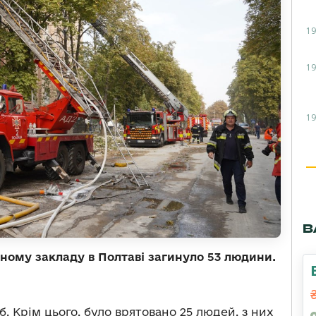
19
19
19
В
ному закладу в Полтаві загинуло 53 людини.
. Крім цього, було врятовано 25 людей, з них