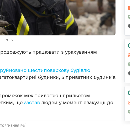
 продовжують працювати з урахуванням
 зруйновано шестиповерхову будівлю
агатоквартирні будинки, 5 приватних будинків
 проміжок між тривогою і прильотом
отким, що
застав
людей у момент евакуації до
ТОРГНЕННЯ РФ