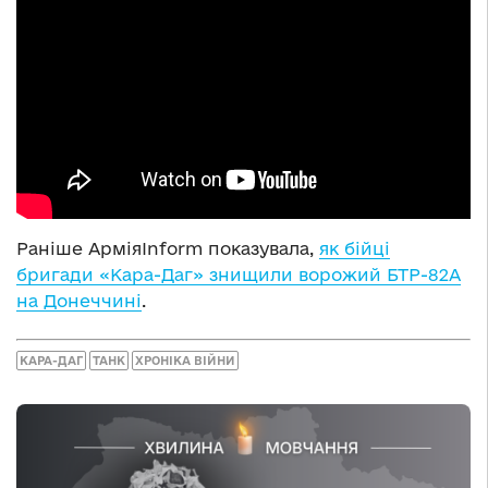
Раніше АрміяInform показувала,
як бійці
бригади «Кара-Даг» знищили ворожий БТР-82А
на Донеччині
.
КАРА-ДАГ
ТАНК
ХРОНІКА ВІЙНИ