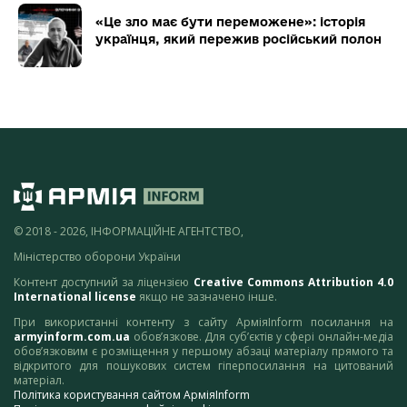
«Це зло має бути переможене»: історія
українця, який пережив російський полон
© 2018 - 2026, ІНФОРМАЦІЙНЕ АГЕНТСТВО,
Міністерство оборони України
Контент доступний за ліцензією
Creative Commons Attribution 4.0
International license
якщо не зазначено інше.
При використанні контенту з сайту АрміяInform посилання на
armyinform.com.ua
обов’язкове. Для суб’єктів у сфері онлайн-медіа
обов’язковим є розміщення у першому абзаці матеріалу прямого та
відкритого для пошукових систем гіперпосилання на цитований
матеріал.
Політика користування сайтом АрміяInform