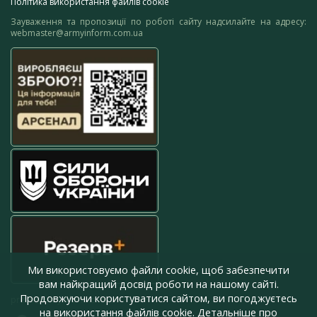
Політика використання файлів cookie
Зауваження та пропозиції по роботі сайту надсилайте на адресу:
webmaster@armyinform.com.ua
Ми використовуємо файли cookie, щоб забезпечити
вам найкращий досвід роботи на нашому сайті.
Продовжуючи користуватися сайтом, ви погоджуєтесь
press@armyinform.com.ua
на використання файлів cookie. Детальніше про