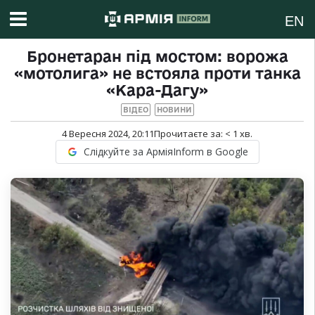
EN
Бронетаран під мостом: ворожа
«мотолига» не встояла проти танка
«Кара-Дагу»
ВІДЕО
НОВИНИ
4 Вересня 2024, 20:11
Прочитаєте за:
< 1
хв.
Слідкуйте за АрміяInform в Google